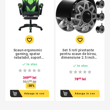
favorite_border
favorite_border
Scaun ergonomic
Set 5 roti pivotante
gaming, spatar
pentru scaun de birou,
rabatabil, suport
dimensiune 2.5 inch,
lombar, suport
sarcina totala 160 kg

In stoc
retractabil picioare,

In stoc
tetiera, inaltime
reglabila 122-130 cm
349
00
lei
78
00
lei
561
00
lei
-38%
Adauga in cos
Adauga in cos