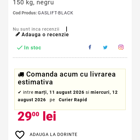
150 kg, negru
Cod Produs:
GASLIFT-BLACK
Nu sunt inca recenzii
Adauga o recenzie

In stoc
Comanda acum cu livrarea
estimativa
✔
intre
marți, 11 august 2026
si
miercuri, 12
august 2026
pe
Curier Rapid
29
lei
00
favorite_border
ADAUGA LA DORINTE