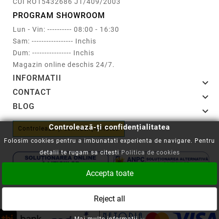
CUI RO15432686 J1/409/2003
PROGRAM SHOWROOM
Lun - Vin: ---------- 08:00 - 16:30
Sam: ----------------- Inchis
Dum: ---------------- Inchis
Magazin online deschis 24/7.
INFORMATII

CONTACT

BLOG

Controlează-ți confidențialitatea
Controlează-ți confidențialitatea
Folosim cookies pentru a imbunatati experienta de navigare. Pentru
detalii te rugam sa citesti
Politica de cookies
Accepta toate
Copyright © 2008-2026 - Cartuseria.ro
Reject all
ANPC
||
Politica SOL