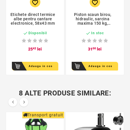
favorite_border
favorite_border
Etichete direct termice
Piston scaun birou,
albe pentru cantare
hidraulic, sarcina
electronice, 58x43 mm
maxima 150 kg,
cromat


Disponibil
In stoc
25
42
lei
31
00
lei
Adauga in cos
Adauga in cos
8 ALTE PRODUSE SIMILARE:


Transport gratuit