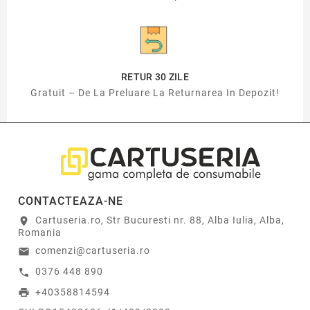
RETUR 30 ZILE
Gratuit – De La Preluare La Returnarea In Depozit!
CONTACTEAZA-NE
Cartuseria.ro, Str Bucuresti nr. 88, Alba Iulia, Alba,
location_on
Romania
comenzi@cartuseria.ro
email
0376 448 890
call
+40358814594
print