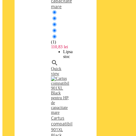
capacitate
mare
(1)
110,83 lei
Lipsa
stoc

Quick
view
Cartus
compatibil
901XL
Black