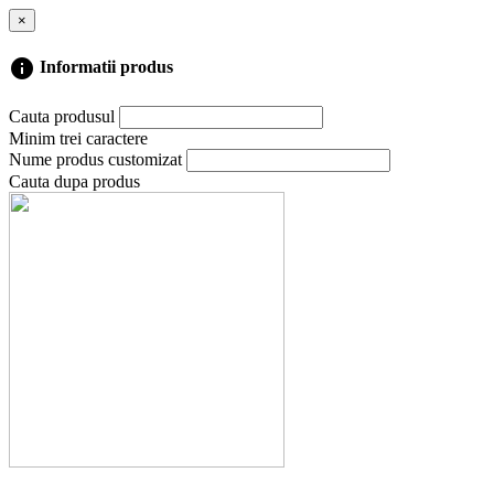
×
info
Informatii produs
Cauta produsul
Minim trei caractere
Nume produs customizat
Cauta dupa produs