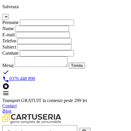
Salveaza
Prenume
Nume
E-mail
Telefon
Subiect
Cantitate
Mesaj
Trimite
done

0376 448 890

menu
Transport GRATUIT la comenzi peste 299 lei
Contact
Blog