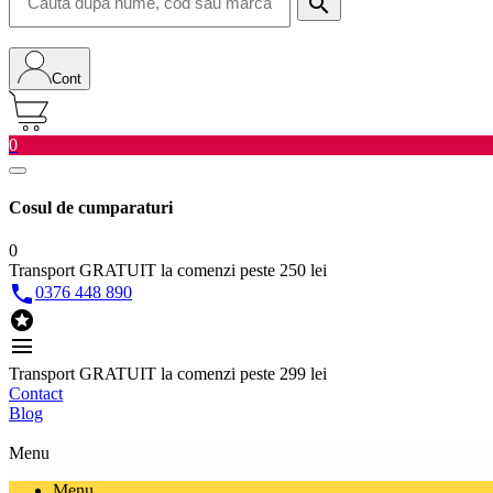
search
Cont
0
Cosul de cumparaturi
0
Transport GRATUIT la comenzi peste 250 lei

0376 448 890

menu
Transport GRATUIT la comenzi peste 299 lei
Contact
Blog
Menu
Menu