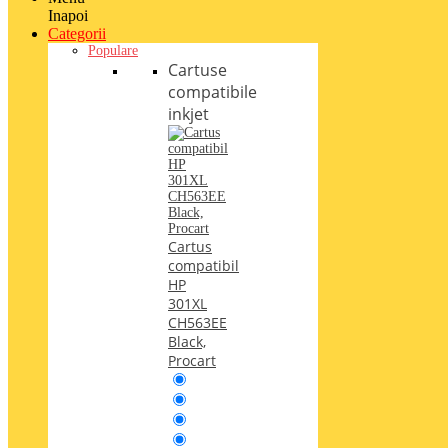
Inapoi
Categorii
Populare
Cartuse
compatibile
inkjet
Cartus
compatibil
HP
301XL
CH563EE
Black,
Procart