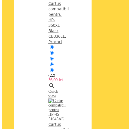
Cartus
compatibil
pentru
HP-
350XL
Black
CB336EE,
Procart
(22)
36,00 lei

Quick
view
Cartus