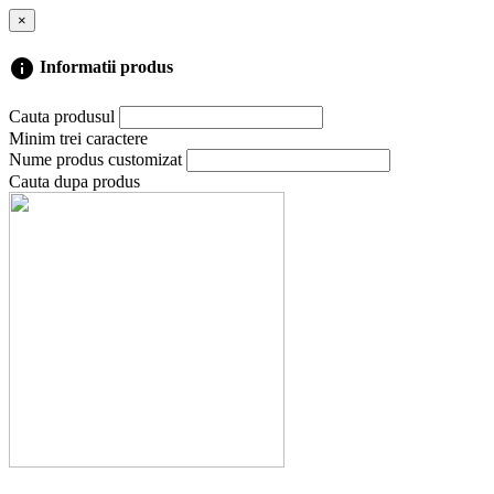
×
info
Informatii produs
Cauta produsul
Minim trei caractere
Nume produs customizat
Cauta dupa produs