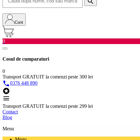
search
Cont
0
Cosul de cumparaturi
0
Transport GRATUIT la comenzi peste 300 lei

0376 448 890

menu
Transport GRATUIT la comenzi peste 299 lei
Contact
Blog
Menu
Menu