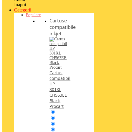
Inapoi
Categorii
Populare
Cartuse
compatibile
inkjet
Cartus
compatibil
HP
301XL
CH563EE
Black,
Procart