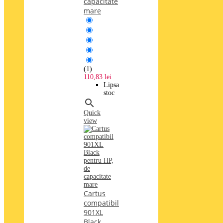
capacitate
mare
(1)
110,83 lei
Lipsa
stoc

Quick
view
Cartus
compatibil
901XL
Black