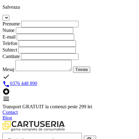
Salveaza
Prenume
Nume
E-mail
Telefon
Subiect
Cantitate
Mesaj
Trimite
done

0376 448 890

menu
Transport GRATUIT la comenzi peste 299 lei
Contact
Blog