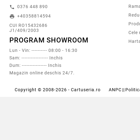
Rama
0376 448 890
call
Redu
+40358814594
print
Prod
CUI RO15432686
J1/409/2003
Cele
PROGRAM SHOWROOM
Harta
Lun - Vin: ---------- 08:00 - 16:30
Sam: ----------------- Inchis
Dum: ---------------- Inchis
Magazin online deschis 24/7.
Copyright © 2008-2026 - Cartuseria.ro
ANPC
||
Politi