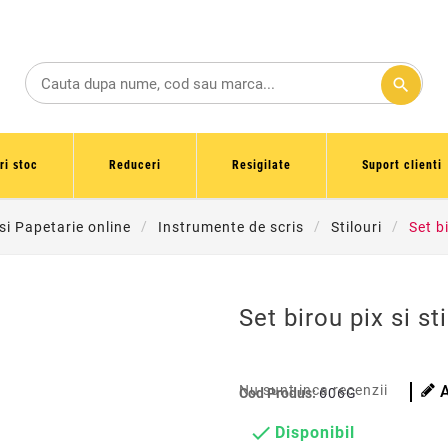
search
ri stoc
Reduceri
Resigilate
Suport clienti
 si Papetarie online
Instrumente de scris
Stilouri
Set b
Set birou pix si s
Nu sunt inca recenzii
Cod Produs:
606G

Disponibil