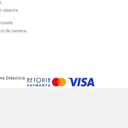
e
r obiecte
tusele
rul de camera