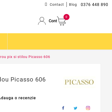
0376 448 890
Contact
Blog
0
Cont
irou pix si stilou Picasso 606
tilou Picasso 606
Adauga o recenzie