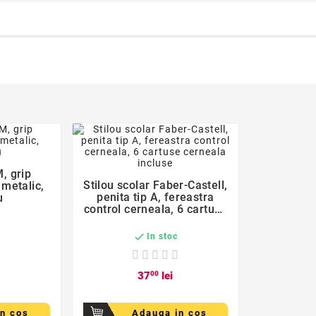
er
favorite_border
M, grip
Stilou scolar Faber-Castell,
 metalic,

penita tip A, fereastra
u
control cerneala, 6 cartuse
cerneala incluse

In stoc
37
00
lei
in cos
Adauga in cos