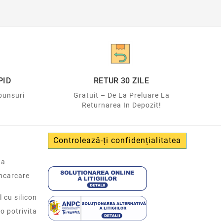
PID
RETUR 30 ZILE
punsuri
Gratuit – De La Preluare La
Returnarea In Depozit!
Controlează-ți confidențialitatea
ta
incarcare
l cu silicon
o potrivita