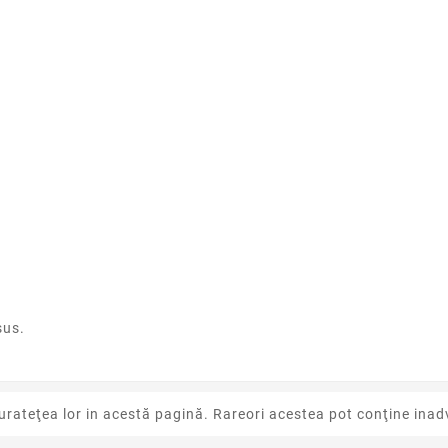
sus.
urateţea lor in acestă pagină. Rareori acestea pot conţine inadv