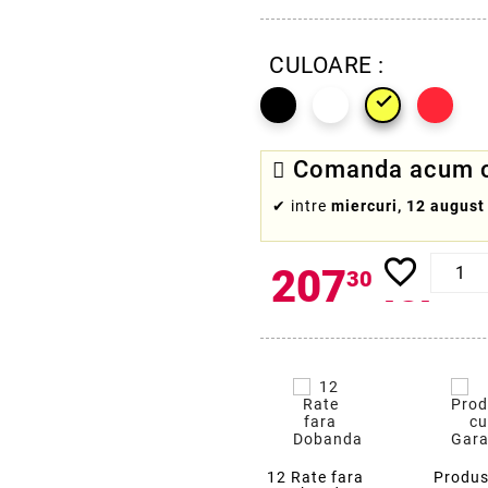
CULOARE :

Comanda acum cu
✔
intre
miercuri, 12 august
favorite_border
207
lei
30
12 Rate fara
Produs