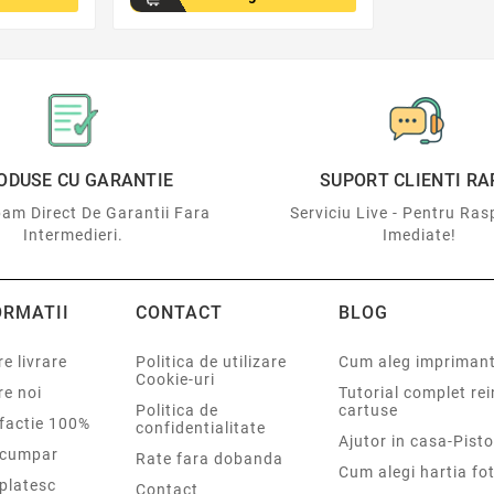
ODUSE CU GARANTIE
SUPORT CLIENTI RA
am Direct De Garantii Fara
Serviciu Live - Pentru Ras
Intermedieri.
Imediate!
ORMATII
CONTACT
BLOG
e livrare
Politica de utilizare
Cum aleg impriman
Cookie-uri
re noi
Tutorial complet re
Politica de
cartuse
sfactie 100%
confidentialitate
Ajutor in casa-Pisto
cumpar
Rate fara dobanda
Cum alegi hartia fot
platesc
Contact