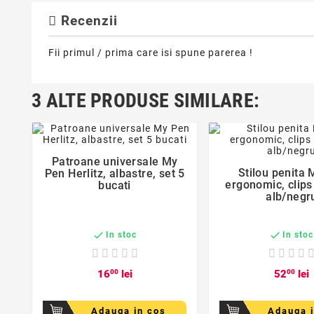
Recenzii
Fii primul / prima care isi spune parerea !
3 ALTE PRODUSE SIMILARE:
favorite_border
favorite_bord
Patroane universale My

Stilou penita 
Pen Herlitz, albastre, set 5

ergonomic, clips
bucati
alb/negr


In stoc
In stoc
16
00
lei
52
00
lei
Adauga in cos
Adauga 