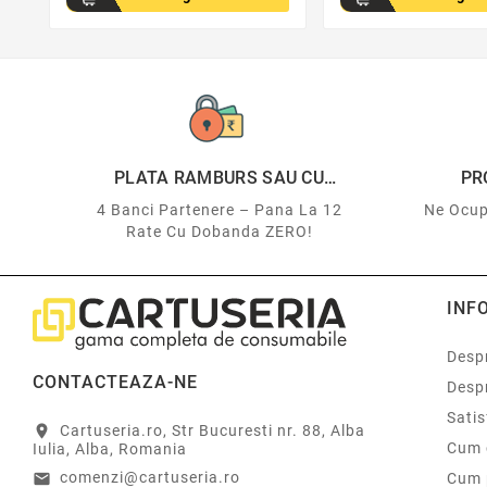
PLATA RAMBURS SAU CU
PR
CARDUL
4 Banci Partenere – Pana La 12
Ne Ocup
Rate Cu Dobanda ZERO!
INF
Despr
CONTACTEAZA-NE
Desp
Sati
Cartuseria.ro, Str Bucuresti nr. 88, Alba
location_on
Cum 
Iulia, Alba, Romania
comenzi@cartuseria.ro
Cum 
email