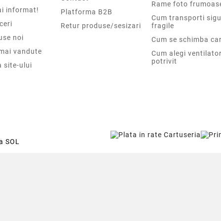
Rame foto frumoas
i informat!
Platforma B2B
Cum transporti sigu
ceri
Retur produse/sesizari
fragile
use noi
Cum se schimba car
 mai vandute
Cum alegi ventilato
potrivit
 site-ului
ca SOL