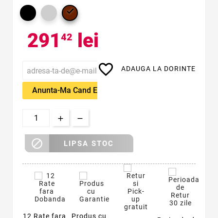

291
lei
42
favorite_border
ADAUGA LA DORINTE
Anunta-Ma Cand Este Disponibil

LIPSA STOC
12 Rate fara
Produs cu