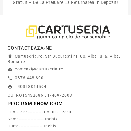
Gratuit – De La Preluare La Returnarea In Depozit!
CONTACTEAZA-NE
Cartuseria.ro, Str Bucuresti nr. 88, Alba Iulia, Alba,
location_on
Romania
comenzi@cartuseria.ro
email
0376 448 890
call
+40358814594
print
CUI RO15432686 J1/409/2003
PROGRAM SHOWROOM
Lun - Vin: ---------- 08:00 - 16:30
Sam: ----------------- Inchis
Dum: ---------------- Inchis