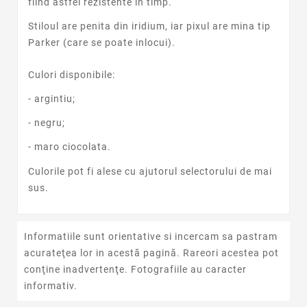
fiind astfel rezistente in timp.
Stiloul are penita din iridium, iar pixul are mina tip
Parker (care se poate inlocui).
Culori disponibile:
- argintiu;
- negru;
- maro ciocolata.
Culorile pot fi alese cu ajutorul selectorului de mai
sus.
Informatiile sunt orientative si incercam sa pastram
acurateţea lor in acestă pagină. Rareori acestea pot
conţine inadvertenţe. Fotografiile au caracter
informativ.