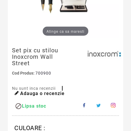
Atinge ca sa maresti
Set pix cu stilou
Inoxcrom Wall
Street
Cod Produs:
700900
Nu sunt inca recenzii
Adauga o recenzie

Lipsa stoc
CULOARE :