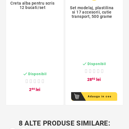
Creta alba pentru scris
12 bucati/set
Set modelaj, plastilina
si 17 accesorii, cutie
transport, 500 grame

Disponibil

Disponibil
28
92
lei
2
44
lei
Adauga in cos
8 ALTE PRODUSE SIMILARE: