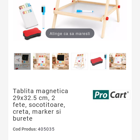
Atinge ca sa maresti
Tablita magnetica
29x32.5 cm, 2
fete, socotitoare,
creta, marker si
burete
Cod Produs:
405035