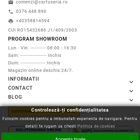
comenzi@cartuseria.ro
email
0376 448 890
call
+40358814594
print
CUI RO15432686 J1/409/2003
PROGRAM SHOWROOM
Lun - Vin: ---------- 08:00 - 16:30
Sam: ----------------- Inchis
Dum: ---------------- Inchis
Magazin online deschis 24/7.
INFORMATII

CONTACT

BLOG

Controlează-ți confidențialitatea
Controlează-ți confidențialitatea
Folosim cookies pentru a imbunatati experienta de navigare. Pentru
detalii te rugam sa citesti
Politica de cookies
Accepta toate