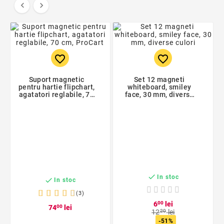


favorite_border
favorite_border
Suport magnetic
Set 12 magneti
pentru hartie flipchart,
whiteboard, smiley
agatatori reglabile, 70
face, 30 mm, diverse
cm, ProCart
culori

In stoc

In stoc
(3)
6
00
lei
74
00
lei
12
20
lei
-51%