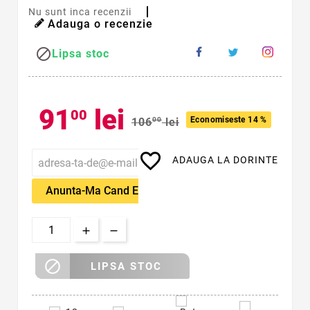
Nu sunt inca recenzii
Adauga o recenzie

Lipsa stoc
91
lei
00
Economiseste 14 %
106
00
lei
favorite_border
ADAUGA LA DORINTE
Anunta-Ma Cand Este Disponibil

LIPSA STOC