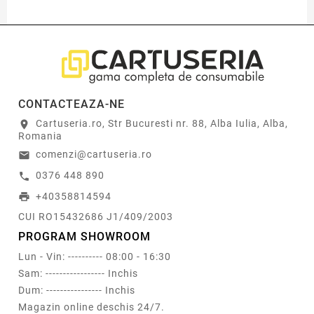
CONTACTEAZA-NE
Cartuseria.ro, Str Bucuresti nr. 88, Alba Iulia, Alba,
location_on
Romania
comenzi@cartuseria.ro
email
0376 448 890
call
+40358814594
print
CUI RO15432686 J1/409/2003
PROGRAM SHOWROOM
Lun - Vin: ---------- 08:00 - 16:30
Sam: ----------------- Inchis
Dum: ---------------- Inchis
Magazin online deschis 24/7.