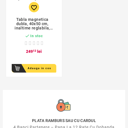
favorite_border
Tabla magnetica
dubla, 40x50 cm,
inaltime reglabila,
rotire 360 grade,

In stoc
spatiu depozitare
249
12
lei
Adauga in cos
PLATA RAMBURS SAU CU CARDUL
4 Banci Partenere – Pana La 12 Rate Cu Dobanda