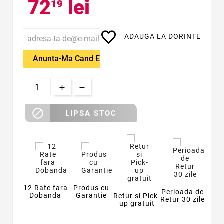
72
lei
19
favorite_border
ADAUGA LA DORINTE
Anunta-Ma Cand Este Disponibil

LIPSA STOC
12 Rate fara
Produs cu
Perioada de
Dobanda
Garantie
Retur si Pick-
Retur 30 zile
up gratuit