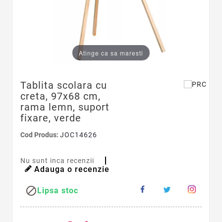
Atinge ca sa maresti
Tablita scolara cu
creta, 97x68 cm,
rama lemn, suport
fixare, verde
Cod Produs:
JOC14626
Nu sunt inca recenzii
Adauga o recenzie

Lipsa stoc