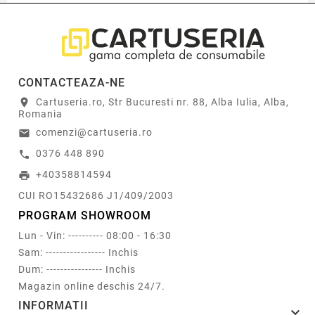
CONTACTEAZA-NE
Cartuseria.ro, Str Bucuresti nr. 88, Alba Iulia, Alba,
location_on
Romania
comenzi@cartuseria.ro
email
0376 448 890
call
+40358814594
print
CUI RO15432686 J1/409/2003
PROGRAM SHOWROOM
Lun - Vin: ---------- 08:00 - 16:30
Sam: ----------------- Inchis
Dum: ---------------- Inchis
Magazin online deschis 24/7.
INFORMATII
