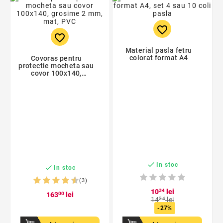
favorite_border
favorite_border
Material pasla fetru
colorat format A4
Covoras pentru
protectie mocheta sau
covor 100x140,
grosime 2 mm, mat,
PVC

In stoc

In stoc
(3)
10
34
lei
163
00
lei
14
24
lei
-27%