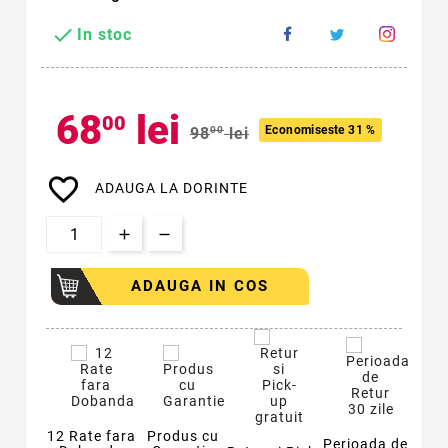

In stoc
68
lei
00
Economiseste 31 %
98
00
lei
favorite_border
ADAUGA LA DORINTE
ADAUGA IN COS
12 Rate fara
Produs cu
Perioada de