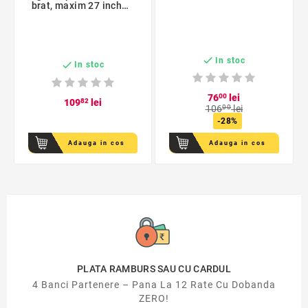
brat, maxim 27 inch,
greutate suportata 8
kg

In stoc

In stoc
76
00
lei
109
82
lei
106
00
lei
-28%
Adauga in cos
Adauga in cos
PLATA RAMBURS SAU CU CARDUL
4 Banci Partenere – Pana La 12 Rate Cu Dobanda
ZERO!