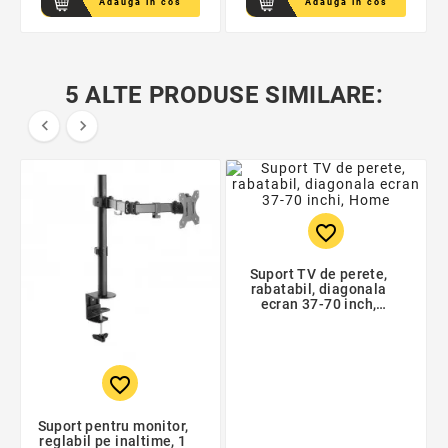
Adauga in cos
Adauga in cos
5 ALTE PRODUSE SIMILARE:


favorite_border
Suport TV de perete,
rabatabil, diagonala
ecran 37-70 inch,
Home
favorite_border
Suport pentru monitor,
reglabil pe inaltime, 1