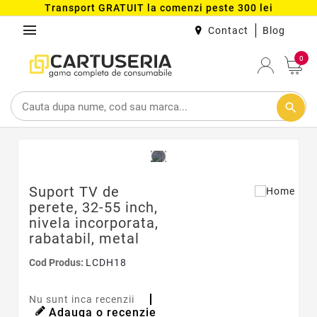
Transport GRATUIT la comenzi peste 300 lei
menu
Contact
Blog
0
search
Suport TV de
perete, 32-55 inch,
nivela incorporata,
rabatabil, metal
Cod Produs:
LCDH18
Nu sunt inca recenzii
Adauga o recenzie