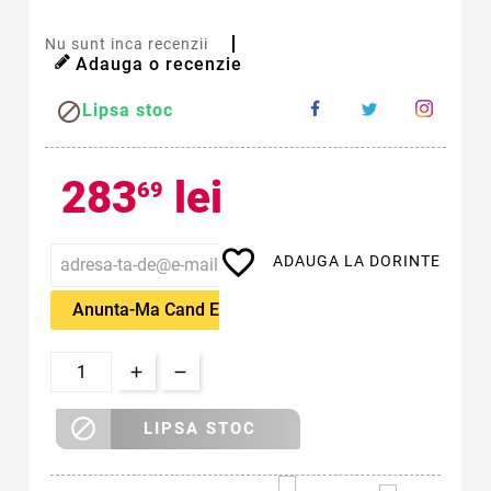
Nu sunt inca recenzii
Adauga o recenzie

Lipsa stoc
283
lei
69
favorite_border
ADAUGA LA DORINTE
Anunta-Ma Cand Este Disponibil

LIPSA STOC