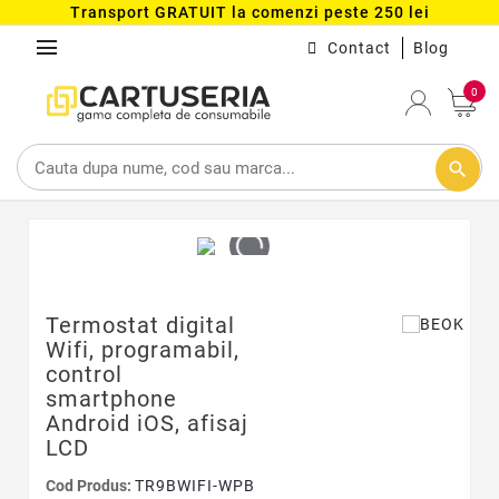
Transport GRATUIT la comenzi peste 250 lei
menu
Contact
Blog
0
search
Termostat digital
Wifi, programabil,
control
smartphone
Android iOS, afisaj
LCD
Cod Produs:
TR9BWIFI-WPB