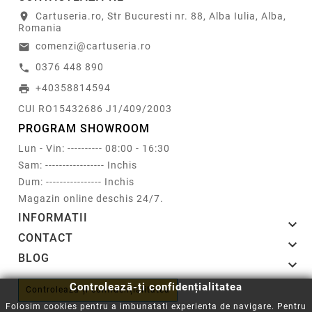
Cartuseria.ro, Str Bucuresti nr. 88, Alba Iulia, Alba,
location_on
Romania
comenzi@cartuseria.ro
email
0376 448 890
call
+40358814594
print
CUI RO15432686 J1/409/2003
PROGRAM SHOWROOM
Lun - Vin: ---------- 08:00 - 16:30
Sam: ----------------- Inchis
Dum: ---------------- Inchis
Magazin online deschis 24/7.
INFORMATII

CONTACT

BLOG

Controlează-ți confidențialitatea
Controlează-ți confidențialitatea
Folosim cookies pentru a imbunatati experienta de navigare. Pentru