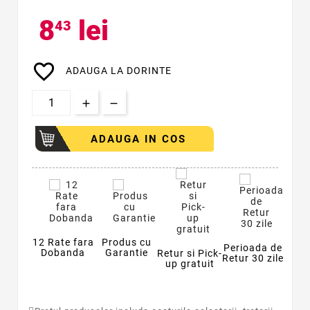
8
lei
43
favorite_border
ADAUGA LA DORINTE
ADAUGA IN COS
12 Rate fara
Produs cu
Perioada de
Dobanda
Garantie
Retur si Pick-
Retur 30 zile
up gratuit