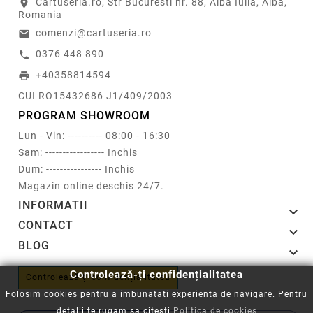
Cartuseria.ro, Str Bucuresti nr. 88, Alba Iulia, Alba,
location_on
Romania
comenzi@cartuseria.ro
email
0376 448 890
call
+40358814594
print
CUI RO15432686 J1/409/2003
PROGRAM SHOWROOM
Lun - Vin: ---------- 08:00 - 16:30
Sam: ----------------- Inchis
Dum: ---------------- Inchis
Magazin online deschis 24/7.
INFORMATII

CONTACT

BLOG

Controlează-ți confidențialitatea
Controlează-ți confidențialitatea
Folosim cookies pentru a imbunatati experienta de navigare. Pentru
detalii te rugam sa citesti
Politica de cookies