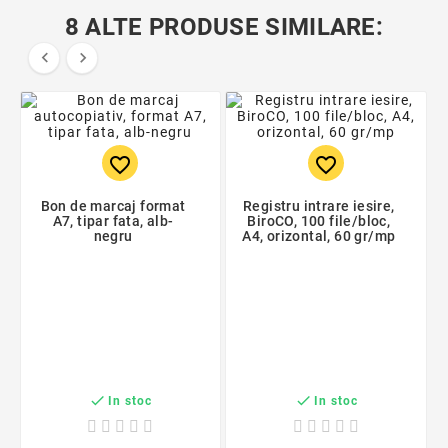
8 ALTE PRODUSE SIMILARE:


favorite_border
favorite_border
Bon de marcaj format
Registru intrare iesire,
A7, tipar fata, alb-
BiroCO, 100 file/bloc,
negru
A4, orizontal, 60 gr/mp


In stoc
In stoc