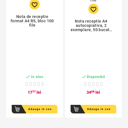
favorite_border
favorite_border
Nota de receptie
format A4 RS, bloc 100
Nota receptie A4
file
autocopiativa, 2
exemplare, 50 bucati,
100 file


In stoc
Disponibil
17
77
lei
34
08
lei
Adauga in cos
Adauga in cos