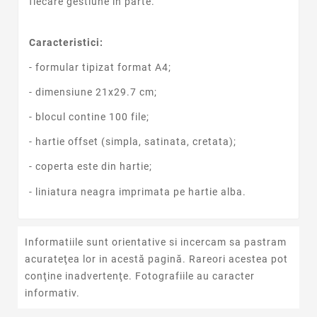
fiecare gestiune in parte.
Caracteristici:
- formular tipizat format A4;
- dimensiune 21x29.7 cm;
- blocul contine 100 file;
- hartie offset (simpla, satinata, cretata);
- coperta este din hartie;
- liniatura neagra imprimata pe hartie alba.
Informatiile sunt orientative si incercam sa pastram
acurateţea lor in acestă pagină. Rareori acestea pot
conţine inadvertenţe. Fotografiile au caracter
informativ.