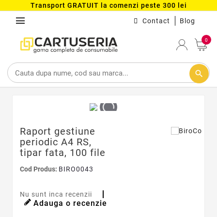
Transport GRATUIT la comenzi peste 300 lei
menu
Contact
Blog
0
search
Raport gestiune
periodic A4 RS,
tipar fata, 100 file
Cod Produs:
BIRO0043
Nu sunt inca recenzii
Adauga o recenzie