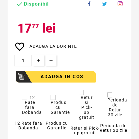

Disponibil
17
lei
77
favorite_border
ADAUGA LA DORINTE
ADAUGA IN COS
12 Rate fara
Produs cu
Perioada de
Dobanda
Garantie
Retur si Pick-
Retur 30 zile
up gratuit