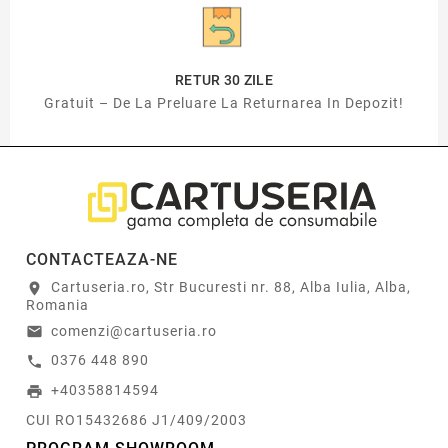
RETUR 30 ZILE
Gratuit – De La Preluare La Returnarea In Depozit!
CONTACTEAZA-NE
Cartuseria.ro, Str Bucuresti nr. 88, Alba Iulia, Alba,
location_on
Romania
comenzi@cartuseria.ro
email
0376 448 890
call
+40358814594
print
CUI RO15432686 J1/409/2003