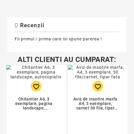
Recenzii
Fii primul / prima care isi spune parerea !
ALTI CLIENTI AU CUMPARAT:
favorite_border
favorite_border
Chitantier A6, 3
Aviz de insotire marfa
exemplare, pagina
A4, 3 exemplare,
landscape,
carnet 50 file, tipar
autocopiativ
fata