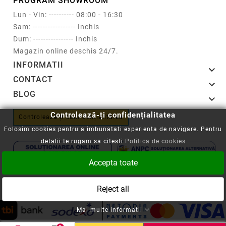
PROGRAM SHOWROOM
Lun - Vin: ---------- 08:00 - 16:30
Sam: ----------------- Inchis
Dum: ---------------- Inchis
Magazin online deschis 24/7.
INFORMATII

CONTACT

BLOG

Controlează-ți confidențialitatea
Controlează-ți confidențialitatea
Folosim cookies pentru a imbunatati experienta de navigare. Pentru
detalii te rugam sa citesti
Politica de cookies
Accepta toate
Copyright © 2008-2026 - Cartuseria.ro
Reject all
ANPC
||
Politica SOL
Mai multe informatii