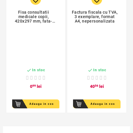
favorite_border
favorite_border
Fisa consultatii
Factura fiscala cu TVA,
medicale copii,
3 exemplare, format
420x297 mm, fata-
A4, nepersonalizata
verso, carton 140 g/mp


In stoc
In stoc
0
99
lei
40
56
lei
Adauga in cos
Adauga in cos