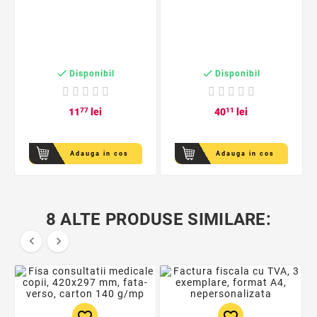


Disponibil
Disponibil
11
77
lei
40
11
lei
Adauga in cos
Adauga in cos
8 ALTE PRODUSE SIMILARE:

