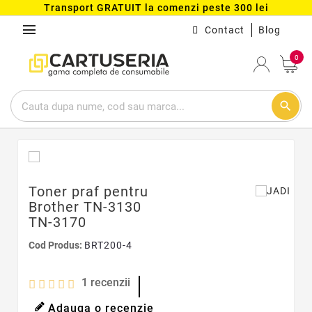
Transport GRATUIT la comenzi peste 300 lei
menu
Contact
Blog
0
search
Toner praf pentru
Brother TN-3130
TN-3170
Cod Produs:
BRT200-4
1
recenzii
Adauga o recenzie