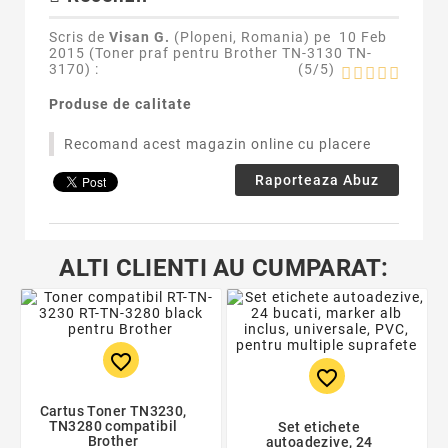
Scris de
Visan G.
(Plopeni, Romania) pe
10 Feb
2015 (
Toner praf pentru Brother TN-3130 TN-
3170
) :
(
5
/
5
)
Produse de calitate
Recomand acest magazin online cu placere
Raporteaza Abuz
ALTI CLIENTI AU CUMPARAT:
favorite_border
favorite_border
Cartus Toner TN3230,
TN3280 compatibil
Set etichete
Brother
autoadezive, 24