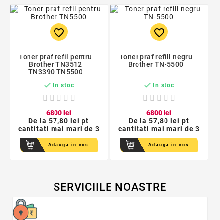
favorite_border
favorite_border
Toner praf refil pentru
Toner praf refill negru
Brother TN3512
Brother TN-5500
TN3390 TN5500


In stoc
In stoc
68
00
lei
68
00
lei
De la
57,80 lei pt
De la
57,80 lei pt
cantitati mai mari de 3
cantitati mai mari de 3
Adauga in cos
Adauga in cos
SERVICIILE NOASTRE