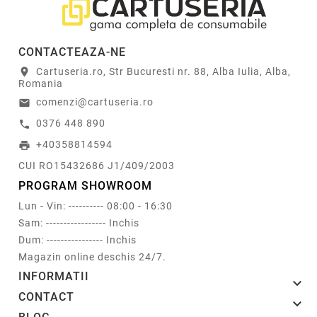
CONTACTEAZA-NE
Cartuseria.ro, Str Bucuresti nr. 88, Alba Iulia, Alba,
location_on
Romania
comenzi@cartuseria.ro
email
0376 448 890
call
+40358814594
print
CUI RO15432686 J1/409/2003
PROGRAM SHOWROOM
Lun - Vin: ---------- 08:00 - 16:30
Sam: ----------------- Inchis
Dum: ---------------- Inchis
Magazin online deschis 24/7.
INFORMATII

CONTACT
