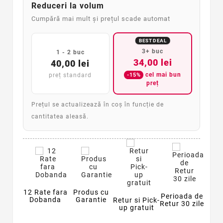
Reduceri la volum
Cumpără mai mult și prețul scade automat
BEST DEAL
3+ buc
1 - 2 buc
34,00 lei
40,00 lei
cel mai bun
-15%
preț standard
preț
Prețul se actualizează în coș în funcție de
cantitatea aleasă.
12 Rate fara
Produs cu
Perioada de
Dobanda
Garantie
Retur si Pick-
Retur 30 zile
up gratuit