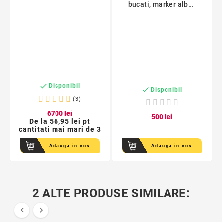
bucati, marker alb
inclus, universale,
PVC, pentru multiple
suprafete

Disponibil

Disponibil
(3)
67
00
lei
5
00
lei
De la
56,95 lei pt
cantitati mai mari de 3
Adauga in cos
Adauga in cos
2 ALTE PRODUSE SIMILARE:

