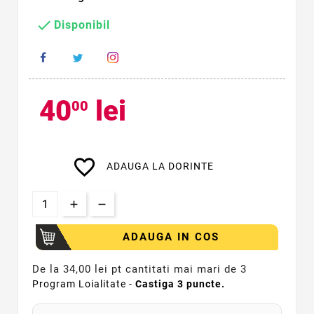

Disponibil
40
lei
00
favorite_border
ADAUGA LA DORINTE
ADAUGA IN COS
De la
34,00 lei pt cantitati mai mari de 3
Program Loialitate -
Castiga
3
puncte.