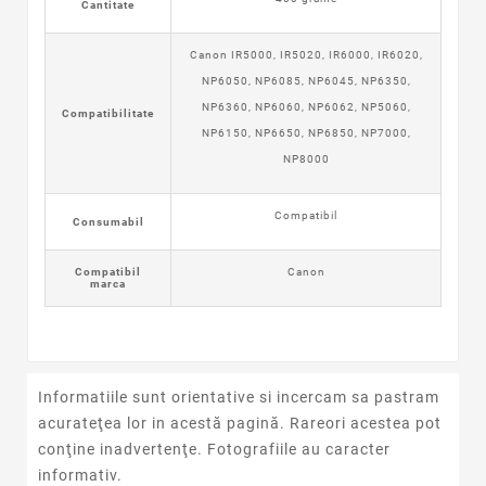
Cantitate
Canon IR5000, IR5020, IR6000, IR6020,
NP6050, NP6085, NP6045, NP6350,
NP6360, NP6060, NP6062, NP5060,
Compatibilitate
NP6150, NP6650, NP6850, NP7000,
NP8000
Compatibil
Consumabil
Compatibil
Canon
marca
Informatiile sunt orientative si incercam sa pastram
acurateţea lor in acestă pagină. Rareori acestea pot
conţine inadvertenţe. Fotografiile au caracter
informativ.