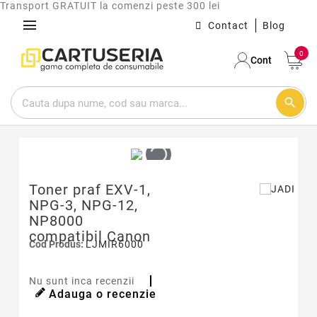
Transport GRATUIT la comenzi peste 300 lei
menu
Contact
Blog
0
Cont
search
Toner praf EXV-1,
NPG-3, NPG-12,
NP8000
compatibil Canon
Cod Produs:
LJMIR6000
Nu sunt inca recenzii
Adauga o recenzie