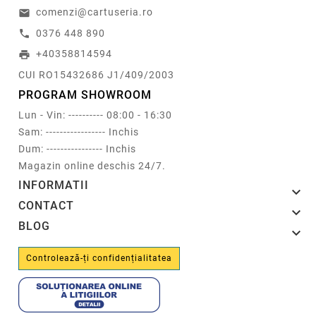
comenzi@cartuseria.ro
email
0376 448 890
call
+40358814594
print
CUI RO15432686 J1/409/2003
PROGRAM SHOWROOM
Lun - Vin: ---------- 08:00 - 16:30
Sam: ----------------- Inchis
Dum: ---------------- Inchis
Magazin online deschis 24/7.
INFORMATII

CONTACT

BLOG

Controlează-ți confidențialitatea