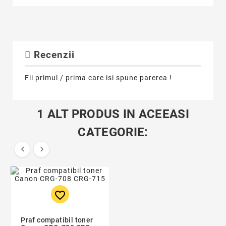
Recenzii
Fii primul / prima care isi spune parerea !
1 ALT PRODUS IN ACEEASI
CATEGORIE:


favorite_border
Praf compatibil toner