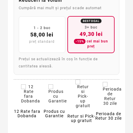
Reduceri la volum
Cumpără mai mult și prețul scade automat
BEST DEAL
3+ buc
1 - 2 buc
49,30 lei
58,00 lei
cel mai bun
-15%
preț standard
preț
Prețul se actualizează în coș în funcție de
cantitatea aleasă.
12 Rate fara
Produs cu
Perioada de
Dobanda
Garantie
Retur si Pick-
Retur 30 zile
up gratuit