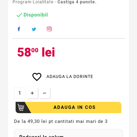
Program Loialitate -
Castiga
4
puncte.

Disponibil
58
lei
00
favorite_border
ADAUGA LA DORINTE
ADAUGA IN COS
De la
49,30 lei pt cantitati mai mari de 3