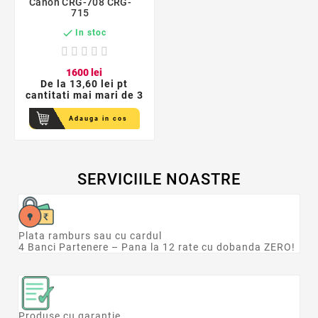
Canon CRG-708 CRG-
715

In stoc
16
00
lei
De la
13,60 lei pt
cantitati mai mari de 3
Adauga in cos
SERVICIILE NOASTRE
Plata ramburs sau cu cardul
4 Banci Partenere – Pana la 12 rate cu dobanda ZERO!
Produse cu garantie