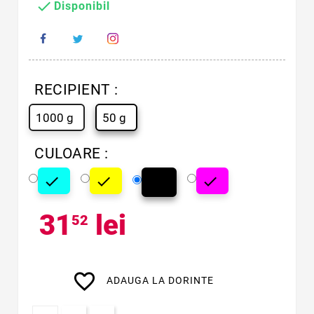

Disponibil
RECIPIENT :
1000 g
50 g
CULOARE :




Cyan
Galben
Magenta
Negru
31
lei
52
favorite_border
ADAUGA LA DORINTE