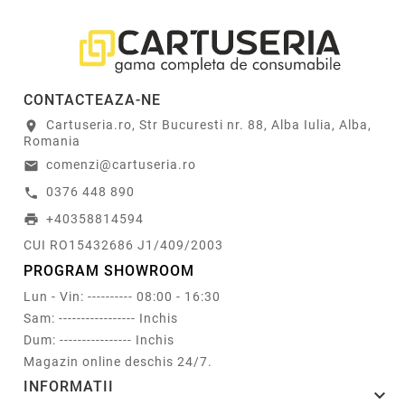
CONTACTEAZA-NE
Cartuseria.ro, Str Bucuresti nr. 88, Alba Iulia, Alba,
location_on
Romania
comenzi@cartuseria.ro
email
0376 448 890
call
+40358814594
print
CUI RO15432686 J1/409/2003
PROGRAM SHOWROOM
Lun - Vin: ---------- 08:00 - 16:30
Sam: ----------------- Inchis
Dum: ---------------- Inchis
Magazin online deschis 24/7.
INFORMATII
