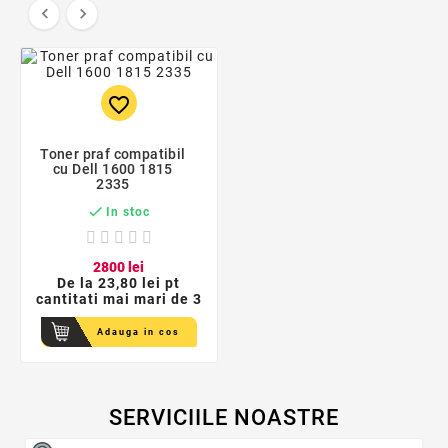


favorite_border
Toner praf compatibil
cu Dell 1600 1815
2335

In stoc
28
00
lei
De la
23,80 lei pt
cantitati mai mari de 3
Adauga in cos
SERVICIILE NOASTRE