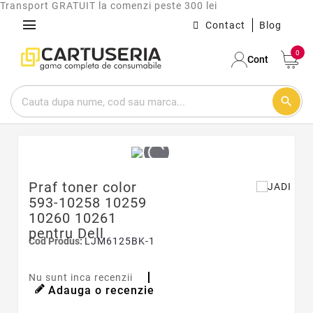
Transport GRATUIT la comenzi peste 300 lei
menu
Contact
Blog
0
Cont
search
Praf toner color
593-10258 10259
10260 10261
pentru Dell
Cod Produs:
LJM6125BK-1
Nu sunt inca recenzii
Adauga o recenzie