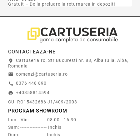
Gratuit – De la preluare la returnarea in depozit!
CONTACTEAZA-NE
Cartuseria.ro, Str Bucuresti nr. 88, Alba Iulia, Alba,
location_on
Romania
comenzi@cartuseria.ro
email
0376 448 890
call
+40358814594
print
CUI RO15432686 J1/409/2003
PROGRAM SHOWROOM
Lun - Vin: ---------- 08:00 - 16:30
Sam: ----------------- Inchis
Dum: ---------------- Inchis