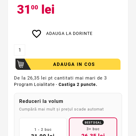
31
lei
00
favorite_border
ADAUGA LA DORINTE
ADAUGA IN COS
De la
26,35 lei pt cantitati mai mari de 3
Program Loialitate -
Castiga
2
puncte.
Reduceri la volum
Cumpără mai mult și prețul scade automat
BEST DEAL
3+ buc
1 - 2 buc
26,35 lei