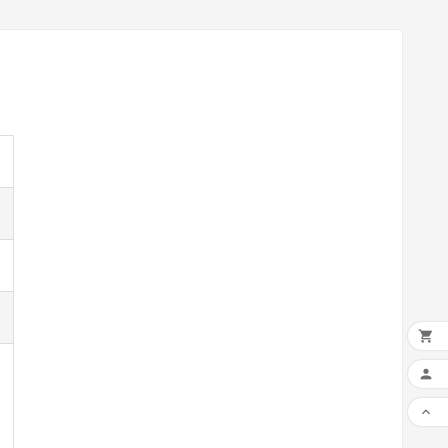


