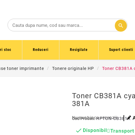
search
ri stoc
Reduceri
Resigilate
Suport clienti
use toner imprimante
Tonere originale HP
Toner CB381A c
Toner CB381A cya
381A
Nu sunt inca recenzii
Cod Produs:
HPTON-CB381A

Disponibil
Transport 