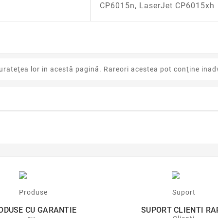
CP6015n, LaserJet CP6015xh
urateţea lor in acestă pagină. Rareori acestea pot conţine inadv
ODUSE CU GARANTIE
SUPORT CLIENTI RA