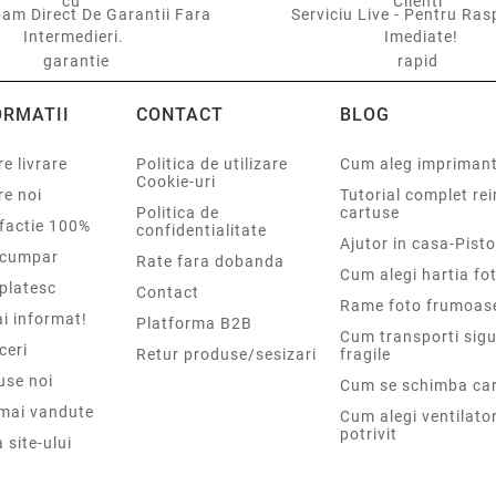
am Direct De Garantii Fara
Serviciu Live - Pentru Ras
Intermedieri.
Imediate!
ORMATII
CONTACT
BLOG
e livrare
Politica de utilizare
Cum aleg impriman
Cookie-uri
re noi
Tutorial complet re
Politica de
cartuse
sfactie 100%
confidentialitate
Ajutor in casa-Pisto
cumpar
Rate fara dobanda
Cum alegi hartia fot
platesc
Contact
Rame foto frumoas
i informat!
Platforma B2B
Cum transporti sigu
ceri
Retur produse/sesizari
fragile
use noi
Cum se schimba car
 mai vandute
Cum alegi ventilato
potrivit
 site-ului