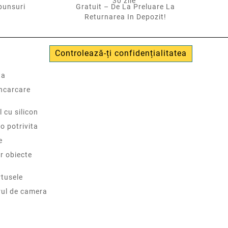
punsuri
Gratuit – De La Preluare La
Returnarea In Depozit!
Controlează-ți confidențialitatea
ta
incarcare
l cu silicon
o potrivita
e
r obiecte
tusele
rul de camera