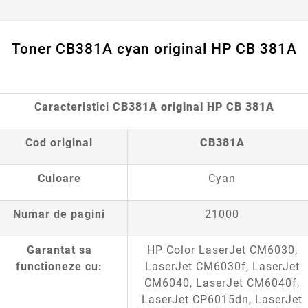
Toner CB381A cyan
original
HP CB 381A
Caracteristici
CB381A ori
ginal HP CB 381A
Cod original
CB381A
Culoare
Cyan
Numar de pagini
21000
Garantat sa
HP Color LaserJet CM6030,
functioneze cu:
LaserJet CM6030f, LaserJet
CM6040, LaserJet CM6040f,
LaserJet CP6015dn, LaserJet