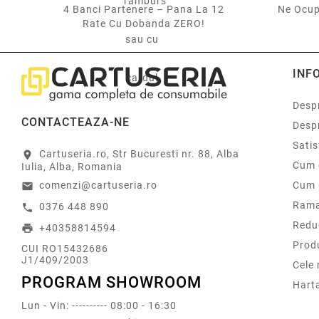
CARDUL
4 Banci Partenere – Pana La 12
Ne Ocup
Rate Cu Dobanda ZERO!
INF
Despr
CONTACTEAZA-NE
Desp
Sati
Cartuseria.ro, Str Bucuresti nr. 88, Alba
location_on
Cum 
Iulia, Alba, Romania
comenzi@cartuseria.ro
Cum 
email
Rama
0376 448 890
call
Redu
+40358814594
print
Prod
CUI RO15432686
J1/409/2003
Cele
PROGRAM SHOWROOM
Harta
Lun - Vin: ---------- 08:00 - 16:30