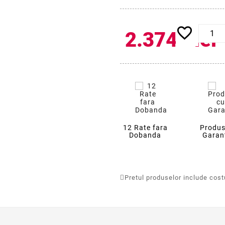
favorite_border
2.374
lei
24
12 Rate fara
Produs
Dobanda
Garan
Pretul produselor include costur