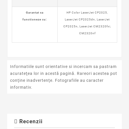
Garantat sa
HP Color LaserJet CP2025,
functioneze cu:
LaserJet CP2025dn, LaserJet
CP2025n, LaserJet CM2320fxi,
CM2320nf
Informatiile sunt orientative si incercam sa pastram
acurateţea lor in acestă pagină. Rareori acestea pot
conţine inadvertenţe. Fotografiile au caracter
informativ.
Recenzii