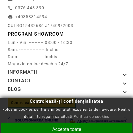
0376 448 890
call
+40358814594
print
CUI RO15432686 J1/409/2003
PROGRAM SHOWROOM
Lun - Vin: ---------- 08:00 - 16:30
Sam: ----------------- Inchis
Dum: ---------------- Inchis
Magazin online deschis 24/7.
INFORMATII

CONTACT

BLOG

Controlează-ți confidențialitatea
Controlează-ți confidențialitatea
Folosim cookies pentru a imbunatati experienta de navigare. Pentru
detalii te rugam sa citesti
Politica de cookies
Accepta toate