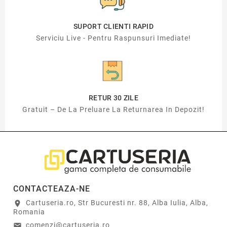
SUPORT CLIENTI RAPID
Serviciu Live - Pentru Raspunsuri Imediate!
RETUR 30 ZILE
Gratuit – De La Preluare La Returnarea In Depozit!
CONTACTEAZA-NE
Cartuseria.ro, Str Bucuresti nr. 88, Alba Iulia, Alba,
location_on
Romania
comenzi@cartuseria.ro
email