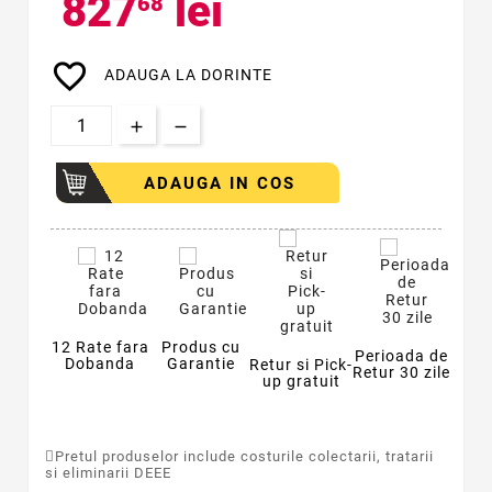
827
lei
68
favorite_border
ADAUGA LA DORINTE
ADAUGA IN COS
12 Rate fara
Produs cu
Perioada de
Dobanda
Garantie
Retur si Pick-
Retur 30 zile
up gratuit
Pretul produselor include costurile colectarii, tratarii
si eliminarii DEEE