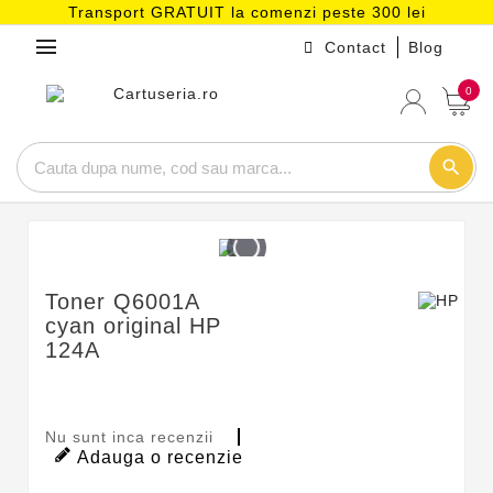
Transport GRATUIT la comenzi peste 300 lei
menu
Contact
Blog
0
search
Toner Q6001A
cyan original HP
124A
Nu sunt inca recenzii
Adauga o recenzie