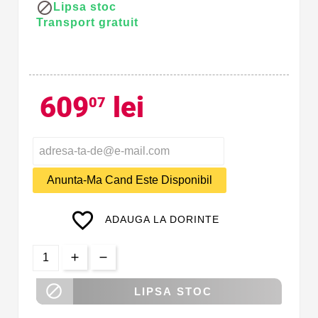

Lipsa stoc
Transport gratuit
609
lei
07
Anunta-Ma Cand Este Disponibil
favorite_border
ADAUGA LA DORINTE

LIPSA STOC