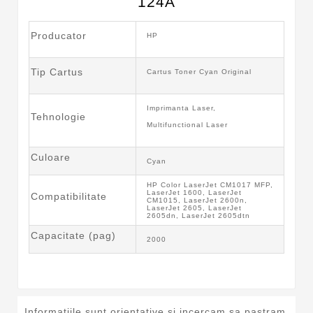
124A
Producator
HP
Tip Cartus
Cartus Toner Cyan Original
Imprimanta Laser,
Tehnologie
Multifunctional Laser
Culoare
Cyan
HP Color LaserJet CM1017 MFP,
LaserJet 1600, LaserJet
Compatibilitate
CM1015, LaserJet 2600n,
LaserJet 2605, LaserJet
2605dn, LaserJet 2605dtn
Capacitate (pag)
2000
Informatiile sunt orientative si incercam sa pastram