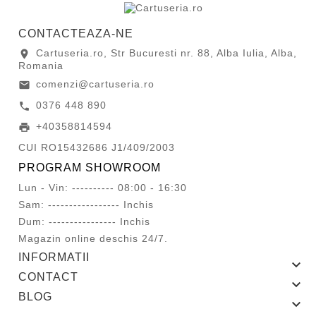
CONTACTEAZA-NE
Cartuseria.ro, Str Bucuresti nr. 88, Alba Iulia, Alba,
location_on
Romania
comenzi@cartuseria.ro
email
0376 448 890
call
+40358814594
print
CUI RO15432686 J1/409/2003
PROGRAM SHOWROOM
Lun - Vin: ---------- 08:00 - 16:30
Sam: ----------------- Inchis
Dum: ---------------- Inchis
Magazin online deschis 24/7.
INFORMATII

CONTACT

BLOG
