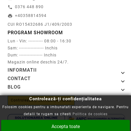
0376 448 890
call
+40358814594
print
CUI RO15432686 J1/409/2003
PROGRAM SHOWROOM
Lun - Vin: ---------- 08:00 - 16:30
Sam: ----------------- Inchis
Dum: ---------------- Inchis
Magazin online deschis 24/7.
INFORMATII

CONTACT

BLOG

Controlează-ți confidențialitatea
Controlează-ți confidențialitatea
Folosim cookies pentru a imbunatati experienta de navigare. Pentru
detalii te rugam sa citesti
Politica de cookies
Accepta toate