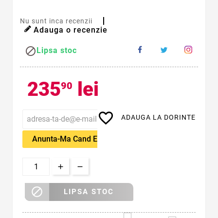
Nu sunt inca recenzii
Adauga o recenzie

Lipsa stoc
235
lei
90
favorite_border
ADAUGA LA DORINTE
Anunta-Ma Cand Este Disponibil

LIPSA STOC