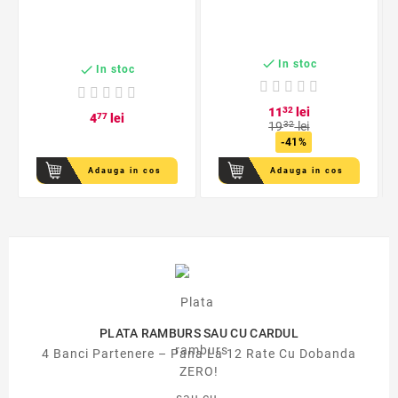

In stoc

In stoc
11
32
lei
4
77
lei
19
32
lei
-41%
Adauga in cos
Adauga in cos
PLATA RAMBURS SAU CU CARDUL
4 Banci Partenere – Pana La 12 Rate Cu Dobanda
ZERO!