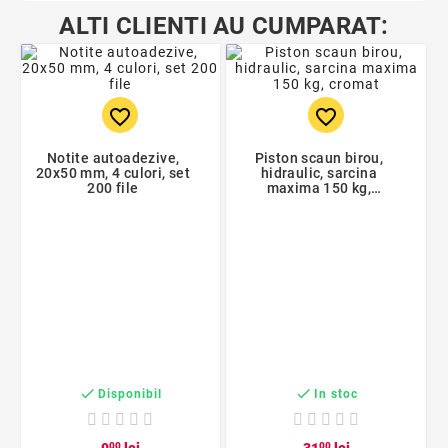
ALTI CLIENTI AU CUMPARAT:
favorite_border
favorite_border
Notite autoadezive,
Piston scaun birou,
20x50 mm, 4 culori, set
hidraulic, sarcina
200 file
maxima 150 kg,
cromat


Disponibil
In stoc
00
00