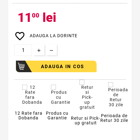
11
lei
00
favorite_border
ADAUGA LA DORINTE
ADAUGA IN COS
12 Rate fara
Produs cu
Perioada de
Dobanda
Garantie
Retur si Pick-
Retur 30 zile
up gratuit