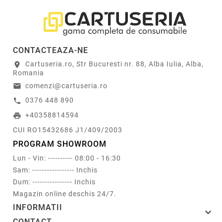
CONTACTEAZA-NE
Cartuseria.ro, Str Bucuresti nr. 88, Alba Iulia, Alba,
location_on
Romania
comenzi@cartuseria.ro
email
0376 448 890
call
+40358814594
print
CUI RO15432686 J1/409/2003
PROGRAM SHOWROOM
Lun - Vin: ---------- 08:00 - 16:30
Sam: ----------------- Inchis
Dum: ---------------- Inchis
Magazin online deschis 24/7.
INFORMATII

CONTACT