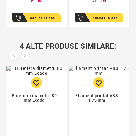
9
lei
31
lei
Adauga in cos
Adauga in cos
4 ALTE PRODUSE SIMILARE:


favorite_border
favorite_border
Buretiera diametru 80
Fliament printat ABS
mm Ecada
1,75 mm