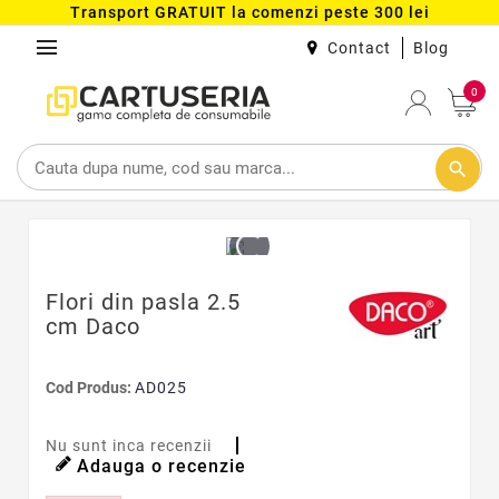
Transport GRATUIT la comenzi peste 300 lei
menu
Contact
Blog
0
search
Flori din pasla 2.5
cm Daco
Cod Produs:
AD025
Nu sunt inca recenzii
Adauga o recenzie