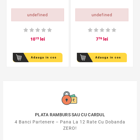
undefined
undefined
10
15
lei
7
76
lei
Adauga in cos
Adauga in cos
PLATA RAMBURS SAU CU CARDUL
4 Banci Partenere – Pana La 12 Rate Cu Dobanda
ZERO!