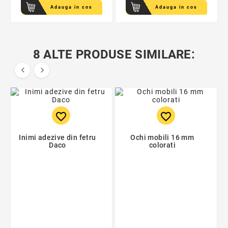
Adauga in cos
Adauga in cos
8 ALTE PRODUSE SIMILARE:


favorite_border
favorite_border
Inimi adezive din fetru
Ochi mobili 16 mm
Daco
colorati