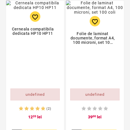
favorite_border
favorite_border
Cerneala compatibila
dedicata HP10 HP11
Folie de laminat
documente, format A4,
100 microni, set 100
coli
undefined
undefined
(2)
12
20
lei
39
00
lei