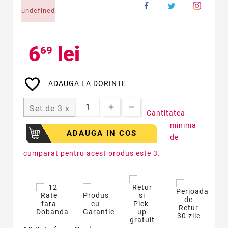
undefined
6
lei
69
favorite_border
ADAUGA LA DORINTE
Set de 3 x
Cantitatea
minima
ADAUGA IN COS
de
cumparat pentru acest produs este 3.