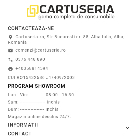
CONTACTEAZA-NE
Cartuseria.ro, Str Bucuresti nr. 88, Alba Iulia, Alba,
location_on
Romania
comenzi@cartuseria.ro
email
0376 448 890
call
+40358814594
print
CUI RO15432686 J1/409/2003
PROGRAM SHOWROOM
Lun - Vin: ---------- 08:00 - 16:30
Sam: ----------------- Inchis
Dum: ---------------- Inchis
Magazin online deschis 24/7.
INFORMATII

CONTACT