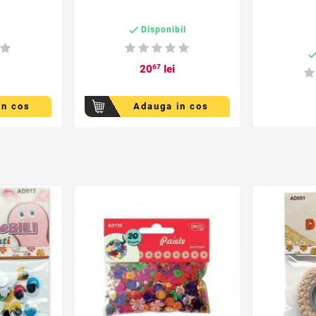

c
Disponibil
20
67
lei
in cos
Adauga in cos