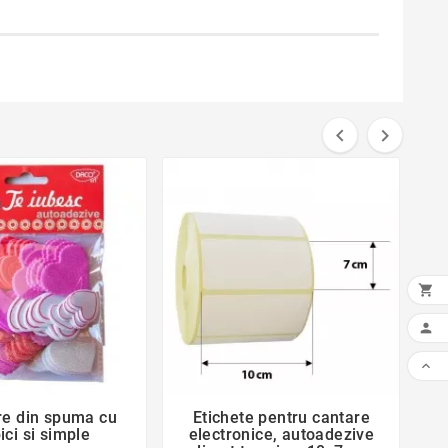





favorite_border
favorite_border
Fl
re din spuma cu
Etichete pentru cantare


pici si simple
electronice, autoadezive