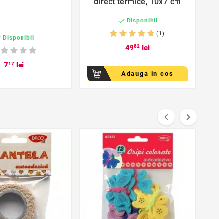
direct termice, 10x7 cm

Disponibil
(1)

Disponibil
49
82
lei
7
17
lei
Adauga in cos

