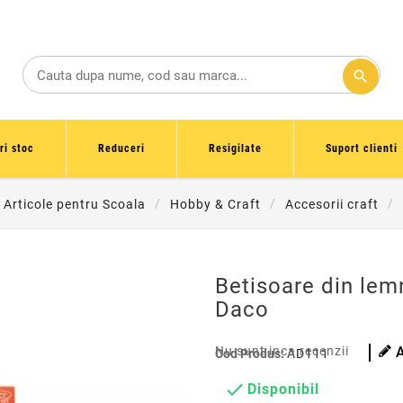
search
ri stoc
Reduceri
Resigilate
Suport clienti
i Articole pentru Scoala
Hobby & Craft
Accesorii craft
Betisoare din lem
Daco
Nu sunt inca recenzii
Cod Produs:
AD111

Disponibil