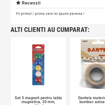
Recenzii
Fii primul / prima care isi spune parerea !
ALTI CLIENTI AU CUMPARAT:
favorite_border
favorite_bor
Set 5 magneti pentru tabla
Dantela materia


magnetica, 30 mm,
bumbac autoa