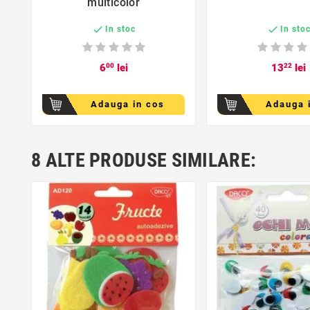
multicolor


In stoc
In sto
6
00
lei
13
22
lei
Adauga in cos
Adauga 
8 ALTE PRODUSE SIMILARE: