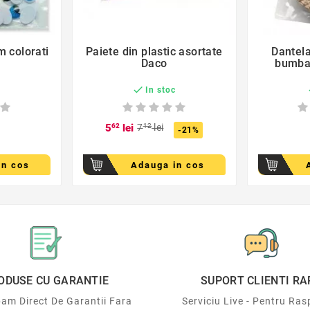
der
favorite_border
m colorati
Paiete din plastic asortate
Dantela

Daco
bumba

c
In stoc
5
62
lei
7
12
lei
-21%
in cos
Adauga in cos
ODUSE CU GARANTIE
SUPORT CLIENTI RA
am Direct De Garantii Fara
Serviciu Live - Pentru Ras