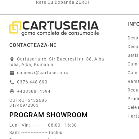
Rate Cu Dobanda ZERO!
INF
Despr
CONTACTEAZA-NE
Desp
Sati
Cartuseria.ro, Str Bucuresti nr. 88, Alba
location_on
Cum 
Iulia, Alba, Romania
comenzi@cartuseria.ro
Cum 
email
Rama
0376 448 890
call
Redu
+40358814594
print
Prod
CUI RO15432686
J1/409/2003
Cele
PROGRAM SHOWROOM
Harta
Lun - Vin: ---------- 08:00 - 16:30
Sam: ----------------- Inchis