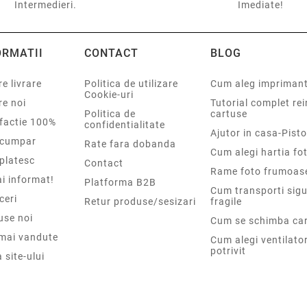
Intermedieri.
Imediate!
ORMATII
CONTACT
BLOG
e livrare
Politica de utilizare
Cum aleg impriman
Cookie-uri
re noi
Tutorial complet re
Politica de
cartuse
sfactie 100%
confidentialitate
Ajutor in casa-Pisto
cumpar
Rate fara dobanda
Cum alegi hartia fot
platesc
Contact
Rame foto frumoas
i informat!
Platforma B2B
Cum transporti sigu
ceri
Retur produse/sesizari
fragile
use noi
Cum se schimba car
 mai vandute
Cum alegi ventilato
potrivit
 site-ului