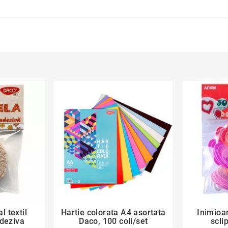
der
favorite_border
l textil
Hartie colorata A4 asortata
Inimioa

deziva
Daco, 100 coli/set
scli