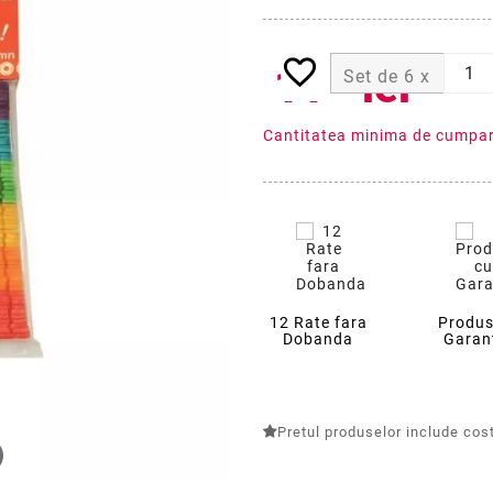
favorite_border
11
lei
35
Set de 6 x
Cantitatea minima de cumpar
12 Rate fara
Produs
Dobanda
Garan
Pretul produselor include costu