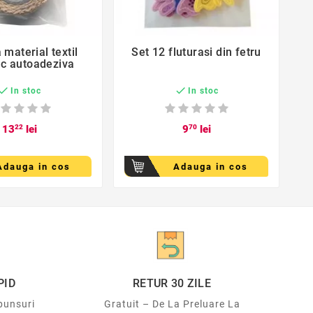
favorite_border
favorite_border
 material textil
Set 12 fluturasi din fetru


c autoadeziva


In stoc
In stoc
13
22
lei
9
70
lei
Adauga in cos
Adauga in cos
PID
RETUR 30 ZILE
punsuri
Gratuit – De La Preluare La