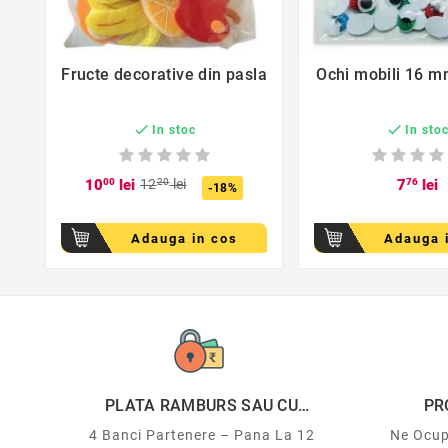
favorite_border
favorite_bor
Fructe decorative din pasla
Ochi mobili 16 m




In stoc
In sto
10
00
lei
12
20
lei
7
76
lei
-18%
Adauga in cos
Adauga 
PLATA RAMBURS SAU CU
PR
CARDUL
4 Banci Partenere – Pana La 12
Ne Ocup