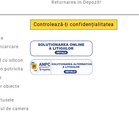
Returnarea In Depozit!
Controlează-ți confidențialitatea
ta
incarcare
l cu silicon
o potrivita
e
r obiecte
tusele
rul de camera