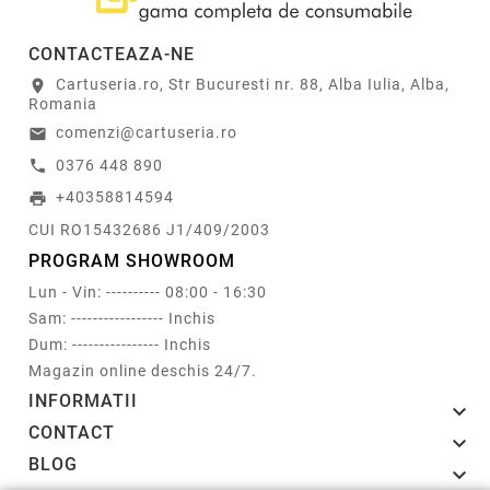
CONTACTEAZA-NE
Cartuseria.ro, Str Bucuresti nr. 88, Alba Iulia, Alba,
location_on
Romania
comenzi@cartuseria.ro
email
0376 448 890
call
+40358814594
print
CUI RO15432686 J1/409/2003
PROGRAM SHOWROOM
Lun - Vin: ---------- 08:00 - 16:30
Sam: ----------------- Inchis
Dum: ---------------- Inchis
Magazin online deschis 24/7.
INFORMATII

CONTACT

BLOG
