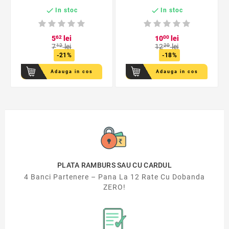


In stoc
In stoc
5
62
lei
10
00
lei
7
12
lei
12
20
lei
-21%
-18%
Adauga in cos
Adauga in cos
PLATA RAMBURS SAU CU CARDUL
4 Banci Partenere – Pana La 12 Rate Cu Dobanda
ZERO!