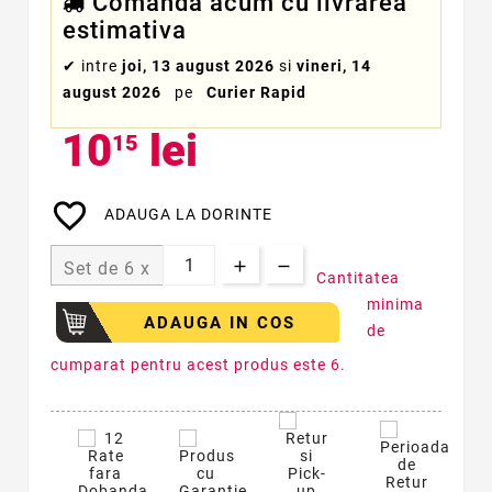
Comanda acum cu livrarea
estimativa
✔
intre
joi, 13 august 2026
si
vineri, 14
august 2026
pe
Curier Rapid
10
lei
15
favorite_border
ADAUGA LA DORINTE
Set de 6 x
Cantitatea
minima
ADAUGA IN COS
de
cumparat pentru acest produs este 6.