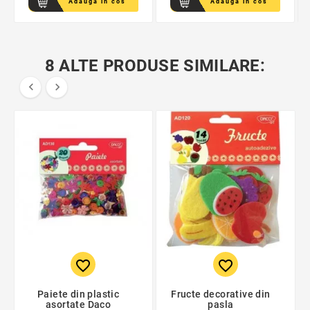
Adauga in cos
Adauga in cos
8 ALTE PRODUSE SIMILARE:


favorite_border
favorite_border
Paiete din plastic
Fructe decorative din
asortate Daco
pasla