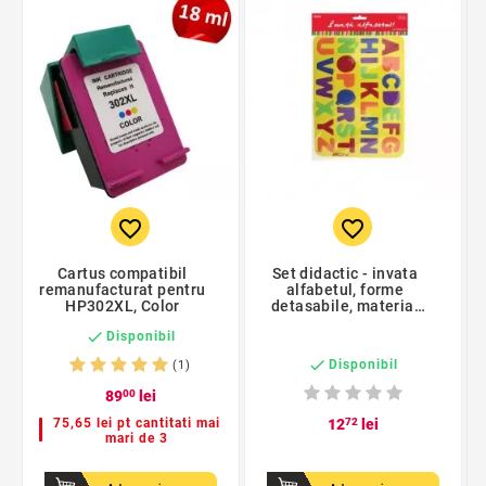
favorite_border
favorite_border
Cartus compatibil
Set didactic - invata
remanufacturat pentru
alfabetul, forme
HP302XL, Color
detasabile, material
spuma

Disponibil

Disponibil
(1)
89
00
lei
75,65 lei pt cantitati mai
12
72
lei
mari de 3