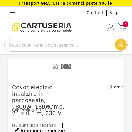
Transport GRATUIT la comenzi peste 300 lei
menu
Contact
Blog
0
search
Covor electric
incalzire in
pardoseala,
1800W, 150W/mp,
Cod Produs:
FHC120
24 x 0.5 m, 230 V
Nu sunt inca recenzii
Adauga o recenzie