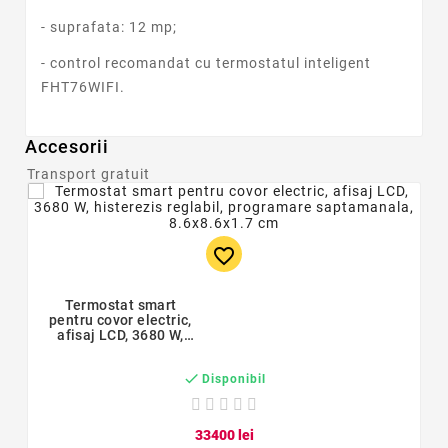
- suprafata: 12 mp;
- control recomandat cu termostatul inteligent
FHT76WIFI.
Accesorii
Transport gratuit
favorite_border
Termostat smart
pentru covor electric,
afisaj LCD, 3680 W,
histerezis reglabil,
programare

saptamanala,
Disponibil
8.6x8.6x1.7 cm
334
00
lei