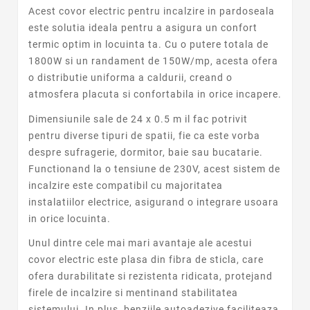
Acest covor electric pentru incalzire in pardoseala
este solutia ideala pentru a asigura un confort
termic optim in locuinta ta. Cu o putere totala de
1800W si un randament de 150W/mp, acesta ofera
o distributie uniforma a caldurii, creand o
atmosfera placuta si confortabila in orice incapere.
Dimensiunile sale de 24 x 0.5 m il fac potrivit
pentru diverse tipuri de spatii, fie ca este vorba
despre sufragerie, dormitor, baie sau bucatarie.
Functionand la o tensiune de 230V, acest sistem de
incalzire este compatibil cu majoritatea
instalatiilor electrice, asigurand o integrare usoara
in orice locuinta.
Unul dintre cele mai mari avantaje ale acestui
covor electric este plasa din fibra de sticla, care
ofera durabilitate si rezistenta ridicata, protejand
firele de incalzire si mentinand stabilitatea
sistemului. In plus, benziile autoadezive faciliteaza