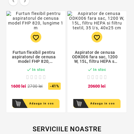


favorite_border
favorite_border
Furtun flexibil pentru
Aspirator de cenusa
aspiratorul de cenusa
ODK006 fara sac, 1200
model FHP 820,
W, 15L, filtru HEPA si
lungime 1 m
filtru textil, 35 l/s,


In stoc
In stoc
40x25 cm
16
00
lei
27
00
lei
206
00
lei
-41%
Adauga in cos
Adauga in cos
SERVICIILE NOASTRE