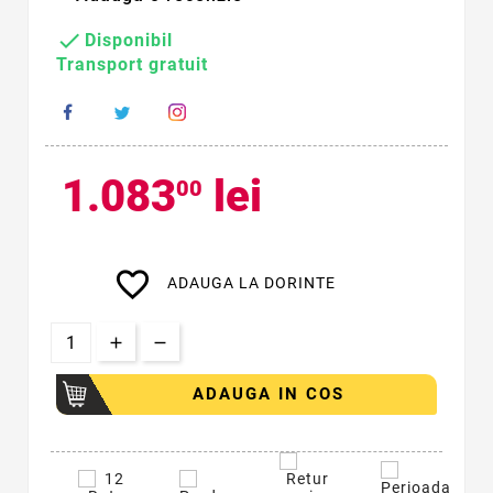

Disponibil
Transport gratuit
1.083
lei
00
favorite_border
ADAUGA LA DORINTE
ADAUGA IN COS