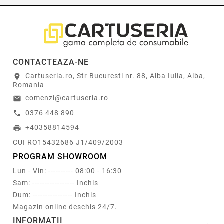
CONTACTEAZA-NE
Cartuseria.ro, Str Bucuresti nr. 88, Alba Iulia, Alba,
location_on
Romania
comenzi@cartuseria.ro
email
0376 448 890
call
+40358814594
print
CUI RO15432686 J1/409/2003
PROGRAM SHOWROOM
Lun - Vin: ---------- 08:00 - 16:30
Sam: ----------------- Inchis
Dum: ---------------- Inchis
Magazin online deschis 24/7.
INFORMATII