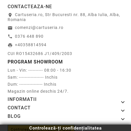
CONTACTEAZA-NE
Cartuseria.ro, Str Bucuresti nr. 88, Alba Iulia, Alba,
location_on
Romania
comenzi@cartuseria.ro
email
0376 448 890
call
+40358814594
print
CUI RO15432686 J1/409/2003
PROGRAM SHOWROOM
Lun - Vin: ---------- 08:00 - 16:30
Sam: ----------------- Inchis
Dum: ---------------- Inchis
Magazin online deschis 24/7.
INFORMATII

CONTACT

BLOG

Controlează-ți confidențialitatea
Controlează-ți confidențialitatea