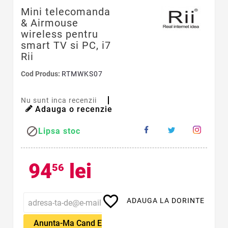
Mini telecomanda
& Airmouse
wireless pentru
smart TV si PC, i7
Rii
Cod Produs:
RTMWKS07
Nu sunt inca recenzii
Adauga o recenzie

Lipsa stoc
94
lei
56
favorite_border
ADAUGA LA DORINTE
Anunta-Ma Cand Este Disponibil