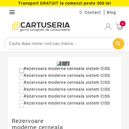
Transport GRATUIT la comenzi peste 300 lei
menu
Contact
Blog
0
search
Rezervoare
moderne cerneala