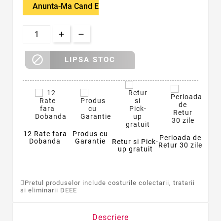
Anunta-Ma Cand Este Disponibil

LIPSA STOC
12 Rate fara
Produs cu
Perioada de
Dobanda
Garantie
Retur si Pick-
Retur 30 zile
up gratuit
Pretul produselor include costurile colectarii, tratarii
si eliminarii DEEE
Descriere