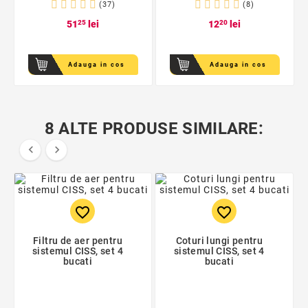
(37)
(8)
51
25
lei
12
20
lei
Adauga in cos
Adauga in cos
8 ALTE PRODUSE SIMILARE:


favorite_border
favorite_border
Filtru de aer pentru
Coturi lungi pentru
sistemul CISS, set 4
sistemul CISS, set 4
bucati
bucati