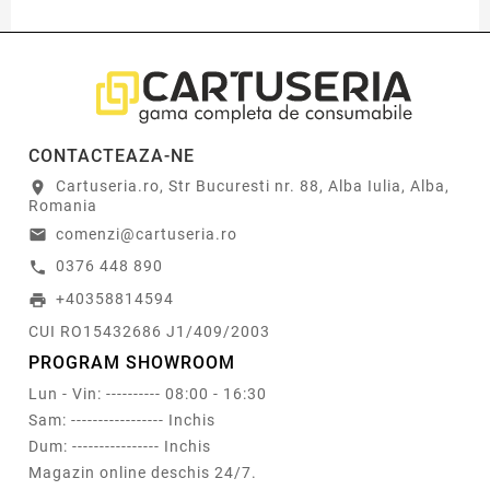
CONTACTEAZA-NE
Cartuseria.ro, Str Bucuresti nr. 88, Alba Iulia, Alba,
location_on
Romania
comenzi@cartuseria.ro
email
0376 448 890
call
+40358814594
print
CUI RO15432686 J1/409/2003
PROGRAM SHOWROOM
Lun - Vin: ---------- 08:00 - 16:30
Sam: ----------------- Inchis
Dum: ---------------- Inchis
Magazin online deschis 24/7.