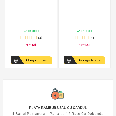


In stoc
In stoc
(2)
(1)
3
25
lei
3
05
lei
Adauga in cos
Adauga in cos
PLATA RAMBURS SAU CU CARDUL
4 Banci Partenere – Pana La 12 Rate Cu Dobanda