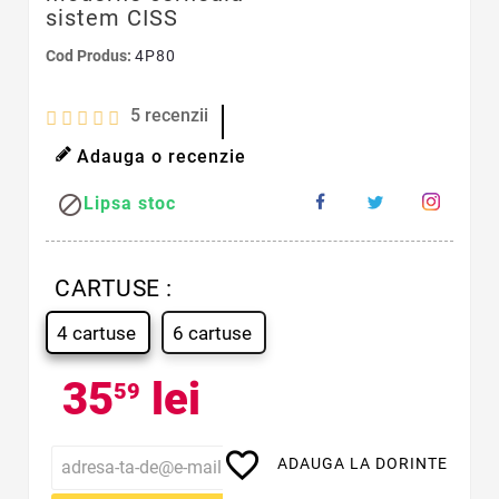
sistem CISS
Cod Produs:
4P80
5
recenzii
Adauga o recenzie

Lipsa stoc
CARTUSE :
4 cartuse
6 cartuse
35
lei
59
favorite_border
ADAUGA LA DORINTE