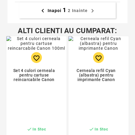
1


Inapoi
2
Inainte
ALTI CLIENTI AU CUMPARAT:
favorite_border
favorite_border
Set 4 culori cerneala
Cerneala refil Cyan
pentru cartuse
(albastra) pentru
reincarcabile Canon
imprimante Canon


In Stoc
In Stoc