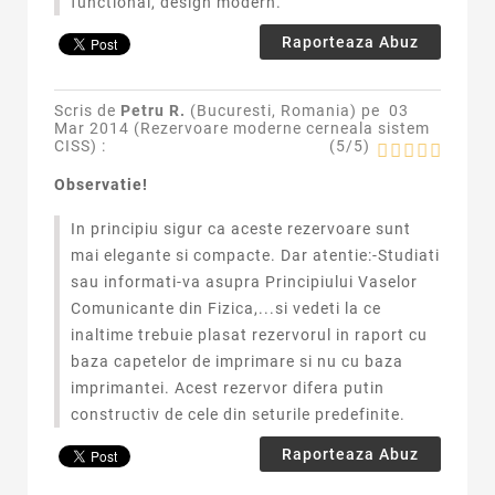
functional, design modern.
Raporteaza Abuz
Scris de
Petru R.
(Bucuresti, Romania) pe
03
Mar 2014 (
Rezervoare moderne cerneala sistem
CISS
) :
(
5
/
5
)
Observatie!
In principiu sigur ca aceste rezervoare sunt
mai elegante si compacte. Dar atentie:-Studiati
sau informati-va asupra Principiului Vaselor
Comunicante din Fizica,...si vedeti la ce
inaltime trebuie plasat rezervorul in raport cu
baza capetelor de imprimare si nu cu baza
imprimantei. Acest rezervor difera putin
constructiv de cele din seturile predefinite.
Raporteaza Abuz