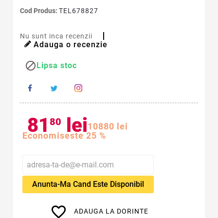
Cod Produs:
TEL678827
Nu sunt inca recenzii
Adauga o recenzie

Lipsa stoc
81
lei
80
108
80
lei
Economiseste 25 %
Anunta-Ma Cand Este Disponibil
favorite_border
ADAUGA LA DORINTE