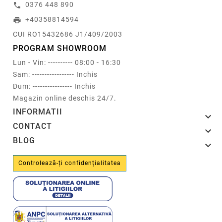
0376 448 890
call
+40358814594
print
CUI RO15432686 J1/409/2003
PROGRAM SHOWROOM
Lun - Vin: ---------- 08:00 - 16:30
Sam: ----------------- Inchis
Dum: ---------------- Inchis
Magazin online deschis 24/7.
INFORMATII

CONTACT

BLOG

Controlează-ți confidențialitatea