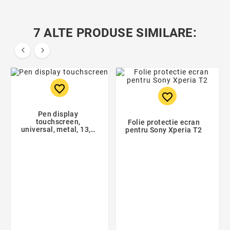
7 ALTE PRODUSE SIMILARE:


favorite_border
favorite_border
Pen display
touchscreen,
Folie protectie ecran
universal, metal, 13,5
pentru Sony Xperia T2
cm, negru