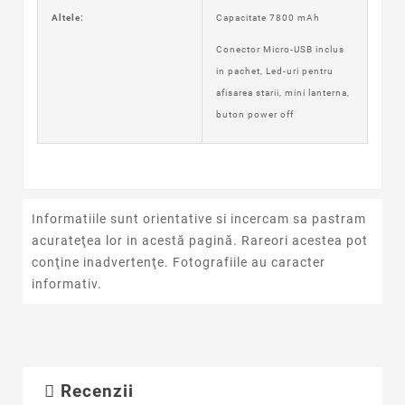
Altele:
Capacitate 7800 mAh
Conector Micro-USB inclus
in pachet,
Led-uri pentru
afisarea starii
, mini lanterna,
buton power off
Informatiile sunt orientative si incercam sa pastram
acurateţea lor in acestă pagină. Rareori acestea pot
conţine inadvertenţe. Fotografiile au caracter
informativ.
Recenzii