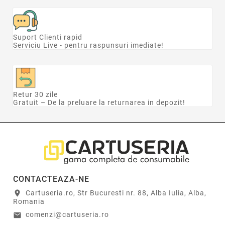
Suport Clienti rapid
Serviciu Live - pentru raspunsuri imediate!
Retur 30 zile
Gratuit – De la preluare la returnarea in depozit!
CONTACTEAZA-NE
Cartuseria.ro, Str Bucuresti nr. 88, Alba Iulia, Alba,
location_on
Romania
comenzi@cartuseria.ro
email