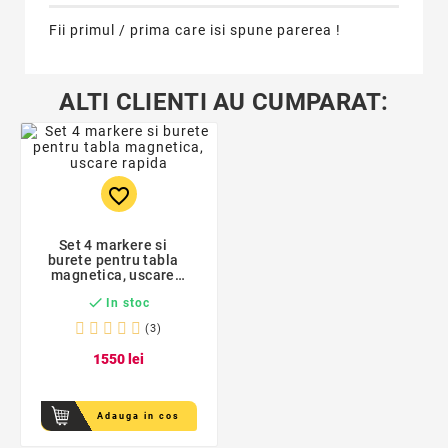
Fii primul / prima care isi spune parerea !
ALTI CLIENTI AU CUMPARAT:
favorite_border
Set 4 markere si
burete pentru tabla
magnetica, uscare
rapida, varf 3 mm,

In stoc
ProCart
(3)
15
50
lei
Adauga in cos