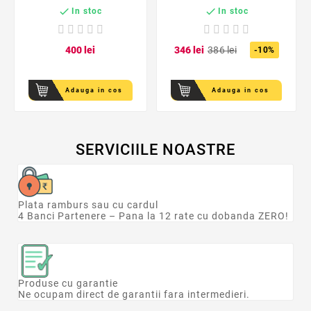


In stoc
In stoc
4
00
lei
3
46
lei
3
86
lei
-10%
Adauga in cos
Adauga in cos
SERVICIILE NOASTRE
Plata ramburs sau cu cardul
4 Banci Partenere – Pana la 12 rate cu dobanda ZERO!
Produse cu garantie
Ne ocupam direct de garantii fara intermedieri.