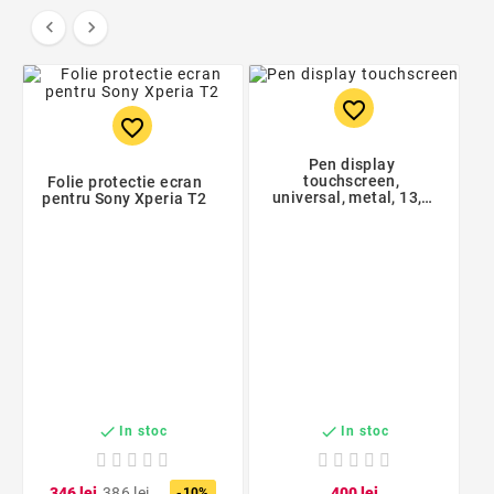


favorite_border
favorite_border
Pen display
touchscreen,
Folie protectie ecran
universal, metal, 13,5
pentru Sony Xperia T2
cm, negru


In stoc
In stoc
3
46
lei
3
86
lei
4
00
lei
-10%