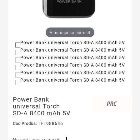
Atinge ca sa maresti
Power Bank
universal Torch
SD-A 8400 mAh 5V
Cod Produs:
TEL988646
Nu sunt inca recenzii