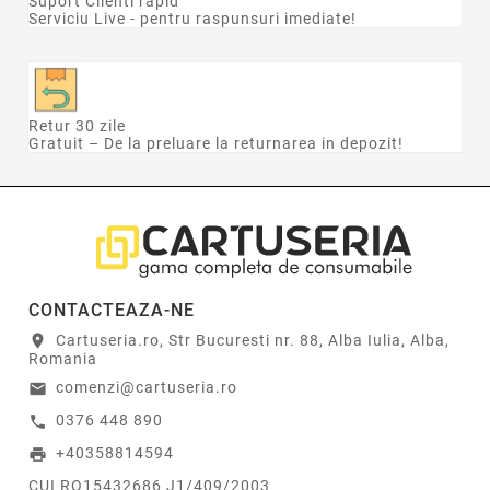
Suport Clienti rapid
Serviciu Live - pentru raspunsuri imediate!
Retur 30 zile
Gratuit – De la preluare la returnarea in depozit!
CONTACTEAZA-NE
Cartuseria.ro, Str Bucuresti nr. 88, Alba Iulia, Alba,
location_on
Romania
comenzi@cartuseria.ro
email
0376 448 890
call
+40358814594
print
CUI RO15432686 J1/409/2003