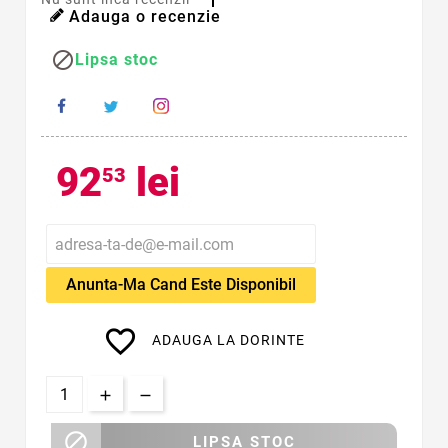
Adauga o recenzie

Lipsa stoc
92
lei
53
Anunta-Ma Cand Este Disponibil
favorite_border
ADAUGA LA DORINTE

LIPSA STOC