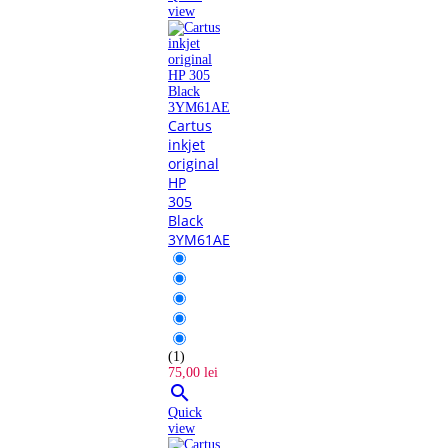
view
Cartus
inkjet
original
HP
305
Black
3YM61AE
(1)
75,00 lei

Quick
view