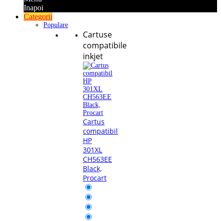
Inapoi
Categorii
Populare
Cartuse
compatibile
inkjet
Cartus
compatibil
HP
301XL
CH563EE
Black,
Procart