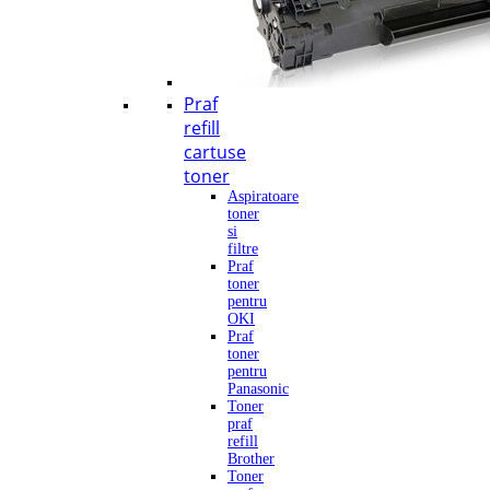
Praf
refill
cartuse
toner
Aspiratoare
toner
si
filtre
Praf
toner
pentru
OKI
Praf
toner
pentru
Panasonic
Toner
praf
refill
Brother
Toner