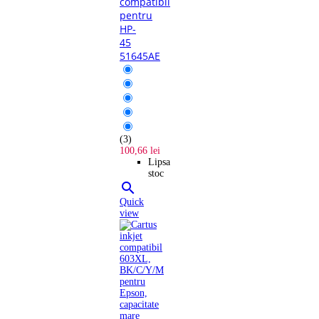
compatibil
pentru
HP-
45
51645AE
(3)
100,66 lei
Lipsa
stoc

Quick
view