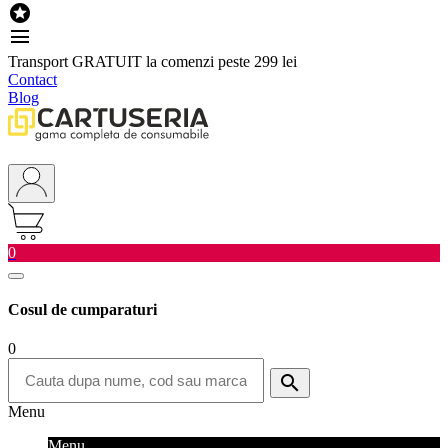

menu
Transport GRATUIT la comenzi peste 299 lei
Contact
Blog
0
Cosul de cumparaturi
0
search
Menu
Menu