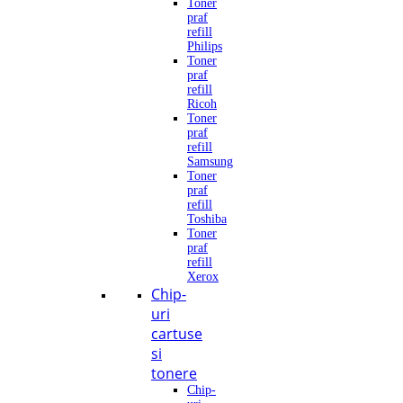
Toner
praf
refill
Philips
Toner
praf
refill
Ricoh
Toner
praf
refill
Samsung
Toner
praf
refill
Toshiba
Toner
praf
refill
Xerox
Chip-
uri
cartuse
si
tonere
Chip-