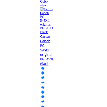
Quick
view
Cartus
Canon
PG-
545XL
original
PG545XL
Black