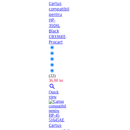
Cartus
compatibil
pentru
HP-
350XL
Black
CB336EE,
Procart
(22)
36,00 lei

Quick
view
Cartus