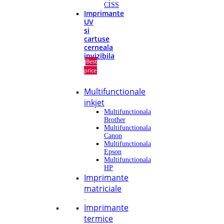
CISS
Imprimante
UV
si
cartuse
cerneala
invizibila
Best
price
Multifunctionale
inkjet
Multifunctionala
Brother
Multifunctionala
Canon
Multifunctionala
Epson
Multifunctionala
HP
Imprimante
matriciale
.
Imprimante
termice