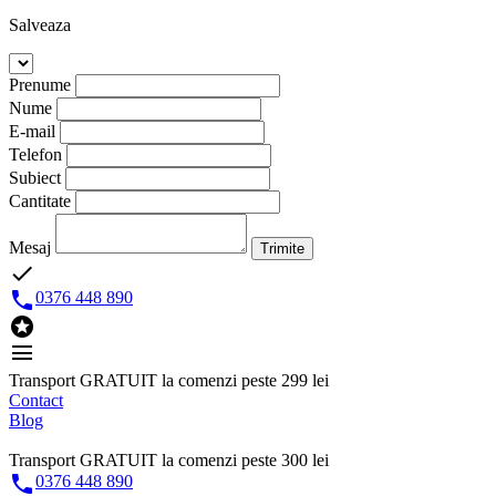
Salveaza
Prenume
Nume
E-mail
Telefon
Subiect
Cantitate
Mesaj
Trimite
done

0376 448 890

menu
Transport GRATUIT la comenzi peste 299 lei
Contact
Blog
Transport GRATUIT la comenzi peste 300 lei

0376 448 890