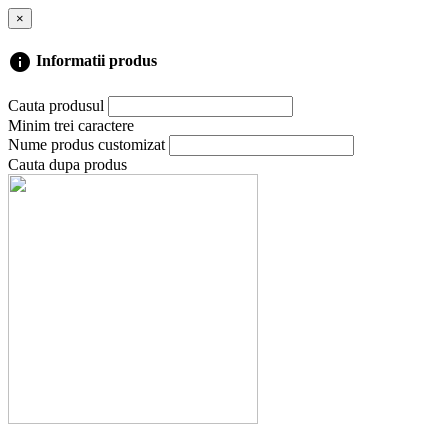
×
info
Informatii produs
Cauta produsul
Minim trei caractere
Nume produs customizat
Cauta dupa produs