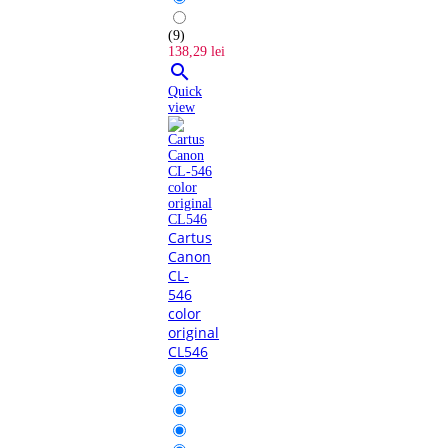
(9)
138,29 lei

Quick
view
Cartus
Canon
CL-
546
color
original
CL546