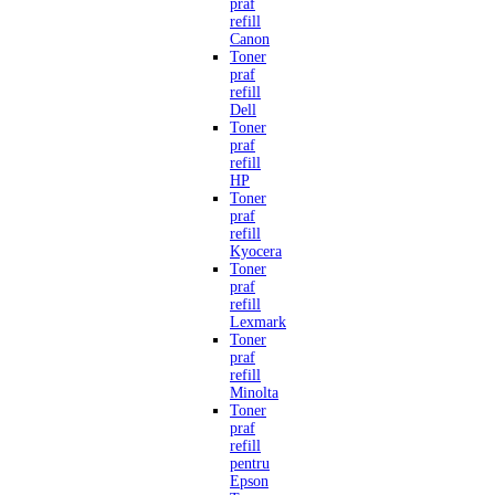
praf
refill
Canon
Toner
praf
refill
Dell
Toner
praf
refill
HP
Toner
praf
refill
Kyocera
Toner
praf
refill
Lexmark
Toner
praf
refill
Minolta
Toner
praf
refill
pentru
Epson