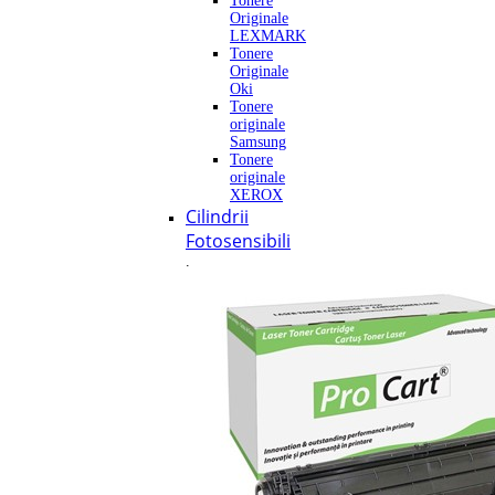
Tonere
Originale
LEXMARK
Tonere
Originale
Oki
Tonere
originale
Samsung
Tonere
originale
XEROX
Cilindrii
Fotosensibili
.