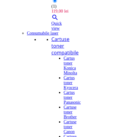
(1)
119,00 lei

Quick
view
Consumabile laser
Cartuse
toner
compatibile
Cartus
toner
Konica
Minolta
Cartus
toner
Kyocera
Cartus
toner
Panasonic
Cartuse
toner
Brother
Cartuse
toner
Canon
Cartuse