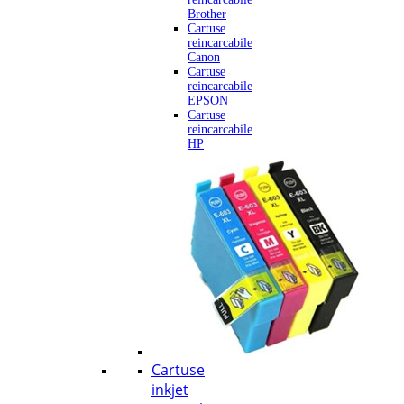
Brother
Cartuse
reincarcabile
Canon
Cartuse
reincarcabile
EPSON
Cartuse
reincarcabile
HP
Cartuse
inkjet