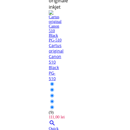
originale
inkjet
Cartus
original
Canon
510
Black
PG-
510
(9)
111,00 lei

Quick