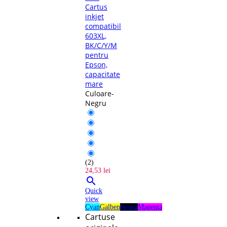
Cartus
inkjet
compatibil
603XL,
BK/C/Y/M
pentru
Epson,
capacitate
mare
Culoare-
Negru
(2)
24,53 lei

Quick
view
Cyan
Galben
Negru
Magenta
Cartuse