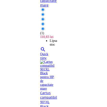
capacitate
mare
(1)
110,83 lei
Lipsa
stoc

Quick
view
Cartus
compatibil
901XL
Black