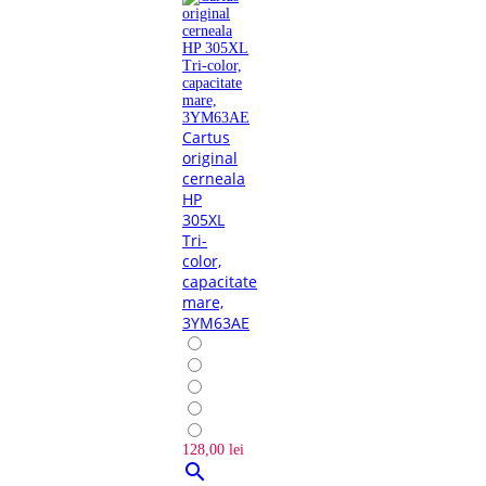
Cartus
original
cerneala
HP
305XL
Tri-
color,
capacitate
mare,
3YM63AE
128,00 lei
