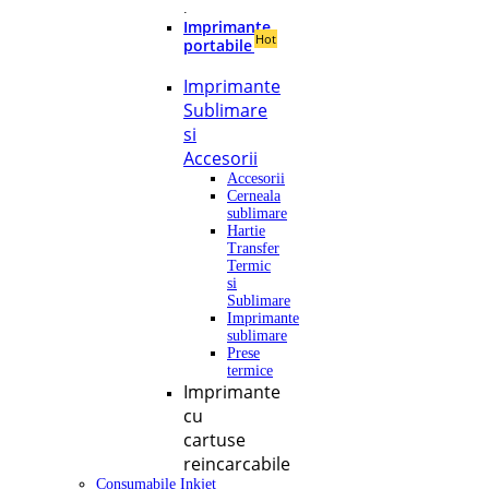
.
Imprimante
Hot
portabile
Imprimante
Sublimare
si
Accesorii
Accesorii
Cerneala
sublimare
Hartie
Transfer
Termic
si
Sublimare
Imprimante
sublimare
Prese
termice
Imprimante
cu
cartuse
reincarcabile
Consumabile Inkjet