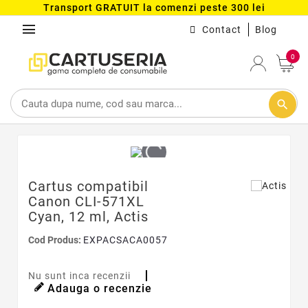
Transport GRATUIT la comenzi peste 300 lei
menu
Contact
Blog
0
search
Cartus compatibil
Canon CLI-571XL
Cyan, 12 ml, Actis
Cod Produs:
EXPACSACA0057
Nu sunt inca recenzii
Adauga o recenzie