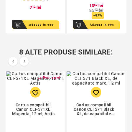
13
52
lei
7
12
lei
25
42
lei
-47%
Adauga in cos
Adauga in cos
8 ALTE PRODUSE SIMILARE:


La Reducere!
favorite_border
favorite_border
Cartus compatibil
Cartus compatibil
Canon CLI-571XL
Canon CLI 571 Black
Magenta, 12 ml, Actis
XL, de capacitate
mare, 12 ml