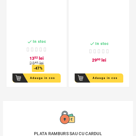

In stoc

In stoc
13
52
lei
29
00
lei
25
42
lei
-47%
Adauga in cos
Adauga in cos
PLATA RAMBURS SAU CU CARDUL