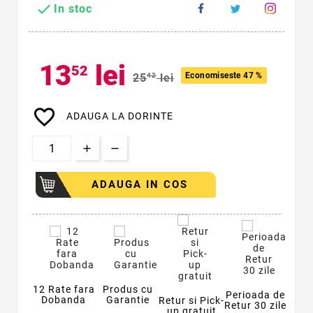

In stoc
13
lei
52
Economiseste 47 %
25
42
lei
favorite_border
ADAUGA LA DORINTE
ADAUGA IN COS
12 Rate fara
Produs cu
Perioada de
Dobanda
Garantie
Retur si Pick-
Retur 30 zile
up gratuit