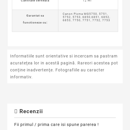
Cantitate cerneala
12 ml
Canon Pixma MG5750, 5751,
Garantat sa
5752, 5753, 6850,6851, 6852,
6853, 7750, 7751, 7752, 7753
functioneze cu:
Informatiile sunt orientative si incercam sa pastram
acurateţea lor in acestă pagină. Rareori acestea pot
conţine inadvertenţe. Fotografiile au caracter
informativ.
Recenzii
Fii primul / prima care isi spune parerea !