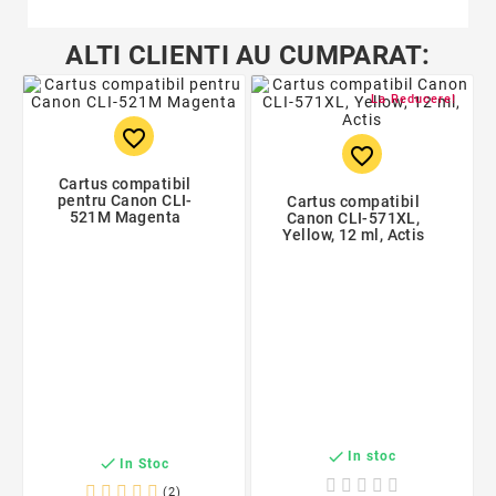
ALTI CLIENTI AU CUMPARAT:
La Reducere!
favorite_border
favorite_border
Cartus compatibil
pentru Canon CLI-
Cartus compatibil
521M Magenta
Canon CLI-571XL,
Yellow, 12 ml, Actis

In stoc

In Stoc
(2)