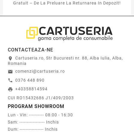
Gratuit – De La Preluare La Returnarea In Depozit!
CONTACTEAZA-NE
Cartuseria.ro, Str Bucuresti nr. 88, Alba Iulia, Alba,
location_on
Romania
comenzi@cartuseria.ro
email
0376 448 890
call
+40358814594
print
CUI RO15432686 J1/409/2003
PROGRAM SHOWROOM
Lun - Vin: ---------- 08:00 - 16:30
Sam: ----------------- Inchis
Dum: ---------------- Inchis