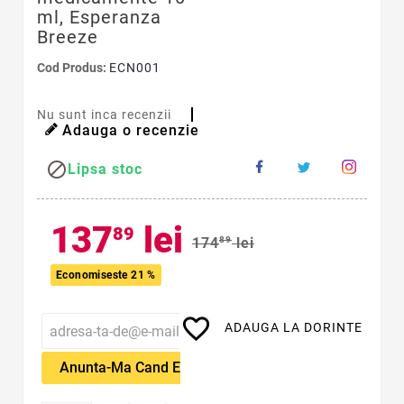
ml, Esperanza
Breeze
Cod Produs:
ECN001
Nu sunt inca recenzii
Adauga o recenzie

Lipsa stoc
137
lei
89
174
89
lei
Economiseste 21 %
favorite_border
ADAUGA LA DORINTE
Anunta-Ma Cand Este Disponibil