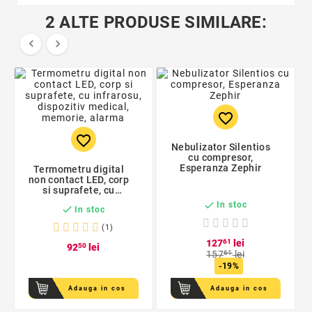
2 ALTE PRODUSE SIMILARE:


favorite_border
favorite_border
Nebulizator Silentios
cu compresor,
Esperanza Zephir
Termometru digital
non contact LED, corp
si suprafete, cu
infrarosu, dispozitiv

In stoc

In stoc
medical, memorie,
alarma
(1)
127
61
lei
92
50
lei
157
61
lei
-19%
Adauga in cos
Adauga in cos