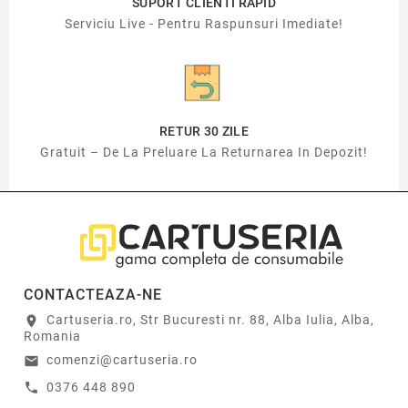
SUPORT CLIENTI RAPID
Serviciu Live - Pentru Raspunsuri Imediate!
RETUR 30 ZILE
Gratuit – De La Preluare La Returnarea In Depozit!
CONTACTEAZA-NE
Cartuseria.ro, Str Bucuresti nr. 88, Alba Iulia, Alba,
location_on
Romania
comenzi@cartuseria.ro
email
0376 448 890
call