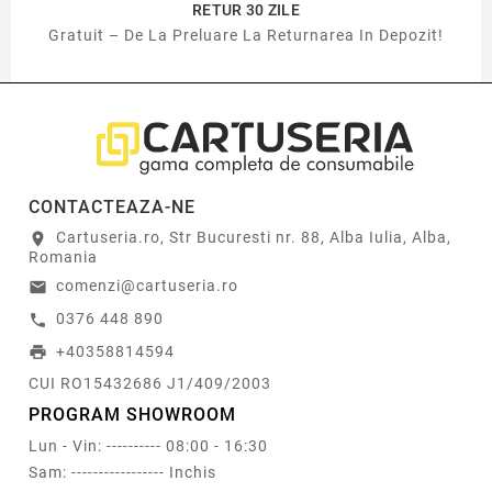
RETUR 30 ZILE
Gratuit – De La Preluare La Returnarea In Depozit!
CONTACTEAZA-NE
Cartuseria.ro, Str Bucuresti nr. 88, Alba Iulia, Alba,
location_on
Romania
comenzi@cartuseria.ro
email
0376 448 890
call
+40358814594
print
CUI RO15432686 J1/409/2003
PROGRAM SHOWROOM
Lun - Vin: ---------- 08:00 - 16:30
Sam: ----------------- Inchis