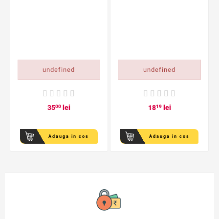
undefined
undefined
35
00
lei
18
19
lei
Adauga in cos
Adauga in cos