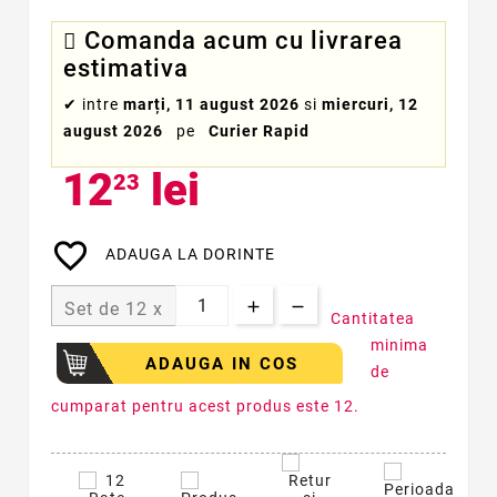
Comanda acum cu livrarea
estimativa
✔
intre
marți, 11 august 2026
si
miercuri, 12
august 2026
pe
Curier Rapid
12
lei
23
favorite_border
ADAUGA LA DORINTE
Set de 12 x
Cantitatea
minima
ADAUGA IN COS
de
cumparat pentru acest produs este 12.