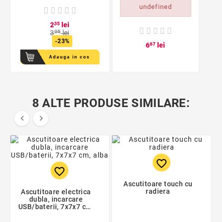
undefined
2
35
lei
3
05
lei
-23%
6
67
lei
Adauga in cos
8 ALTE PRODUSE SIMILARE:


favorite_border
favorite_border
Ascutitoare touch cu
radiera
Ascutitoare electrica
dubla, incarcare
USB/baterii, 7x7x7 cm,
alba