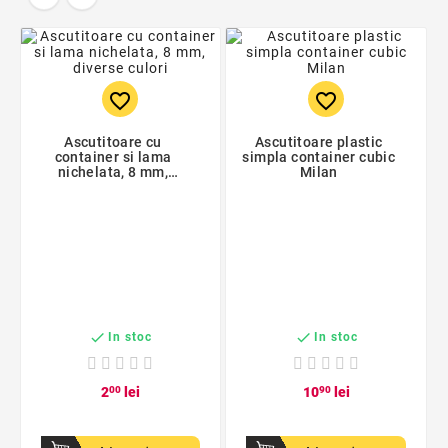
favorite_border
favorite_border
Ascutitoare cu
Ascutitoare plastic
container si lama
simpla container cubic
nichelata, 8 mm,
Milan
diverse culori


In stoc
In stoc
2
00
lei
10
90
lei