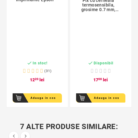
Pix cu cerneala
termosensibila,
grosime 0.7 mm,
radiera incorporata,
varf retractabil,
lungime 14.5 cm,
plastic negru


In stoc!
Disponibil
(31)
12
20
lei
17
00
lei
Adauga in cos
Adauga in cos
7 ALTE PRODUSE SIMILARE:

