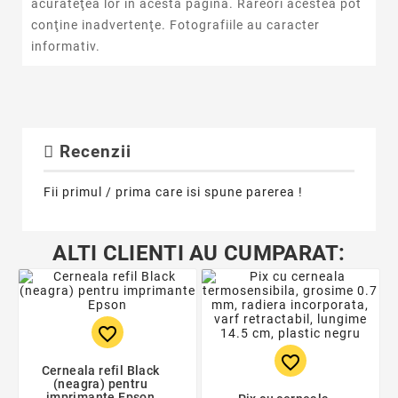
acurateţea lor in acestă pagină. Rareori acestea pot
conţine inadvertenţe. Fotografiile au caracter
informativ.
Recenzii
Fii primul / prima care isi spune parerea !
ALTI CLIENTI AU CUMPARAT:
favorite_border
favorite_border
Cerneala refil Black
(neagra) pentru
imprimante Epson