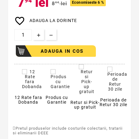
7
lei
94
Economiseste 6 %
8
44
lei
favorite_border
ADAUGA LA DORINTE
ADAUGA IN COS
12 Rate fara
Produs cu
Perioada de
Dobanda
Garantie
Retur si Pick-
Retur 30 zile
up gratuit
Pretul produselor include costurile colectarii, tratarii
si eliminarii DEEE