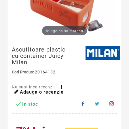
Atinge ca sa maresti
Ascutitoare plastic
cu container Juicy
Milan
Cod Produs:
20164132
Nu sunt inca recenzii
Adauga o recenzie

In stoc