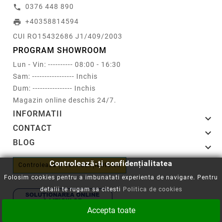
0376 448 890
call
+40358814594
print
CUI RO15432686 J1/409/2003
PROGRAM SHOWROOM
Lun - Vin: ---------- 08:00 - 16:30
Sam: ----------------- Inchis
Dum: ---------------- Inchis
Magazin online deschis 24/7.
INFORMATII

CONTACT

BLOG

Controlează-ți confidențialitatea
Controlează-ți confidențialitatea
Folosim cookies pentru a imbunatati experienta de navigare. Pentru
detalii te rugam sa citesti
Politica de cookies
Accepta toate