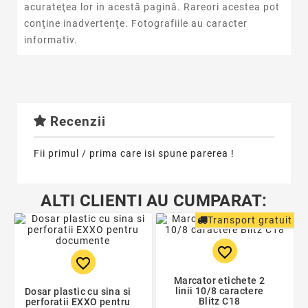
acurateţea lor in acestă pagină. Rareori acestea pot
conţine inadvertenţe. Fotografiile au caracter
informativ.
Recenzii
Fii primul / prima care isi spune parerea !
ALTI CLIENTI AU CUMPARAT:
Transport gratuit
favorite_border
favorite_border
Marcator etichete 2
linii 10/8 caractere
Dosar plastic cu sina si
Blitz C18
perforatii EXXO pentru