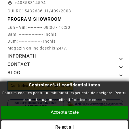
+40358814594
print
CUI RO15432686 J1/409/2003
PROGRAM SHOWROOM
Lun - Vin: ---------- 08:00 - 16:30
Sam: ----------------- Inchis
Dum: ---------------- Inchis
Magazin online deschis 24/7.
INFORMATII

CONTACT

BLOG

Controlează-ți confidențialitatea
Controlează-ți confidențialitatea
Folosim cookies pentru a imbunatati experienta de navigare. Pentru
detalii te rugam sa citesti
Politica de cookies
Accepta toate
Copyright © 2008-2026 - Cartuseria.ro
Reject all