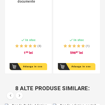
documente


In stoc
In stoc
(3)
(1)
1
30
lei
596
87
lei
Adauga in cos
Adauga in cos
8 ALTE PRODUSE SIMILARE:

