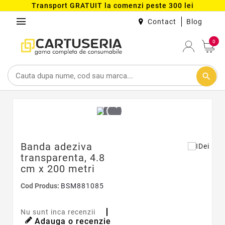
Transport GRATUIT la comenzi peste 300 lei
menu
Contact
Blog
0
search
Banda adeziva
transparenta, 4.8
cm x 200 metri
Cod Produs:
BSM881085
Nu sunt inca recenzii
Adauga o recenzie