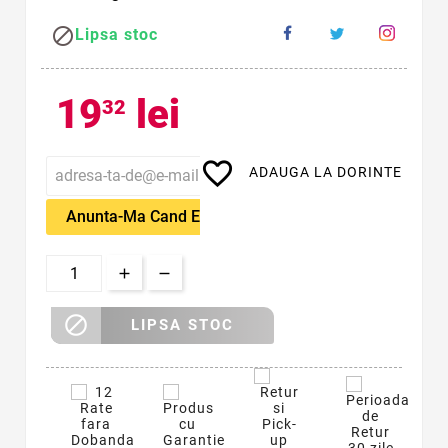

Lipsa stoc
19
lei
32
favorite_border
ADAUGA LA DORINTE
Anunta-Ma Cand Este Disponibil

LIPSA STOC