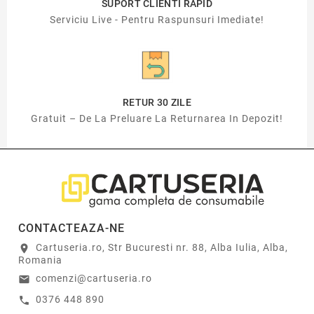
SUPORT CLIENTI RAPID
Serviciu Live - Pentru Raspunsuri Imediate!
RETUR 30 ZILE
Gratuit – De La Preluare La Returnarea In Depozit!
CONTACTEAZA-NE
Cartuseria.ro, Str Bucuresti nr. 88, Alba Iulia, Alba,
location_on
Romania
comenzi@cartuseria.ro
email
0376 448 890
call