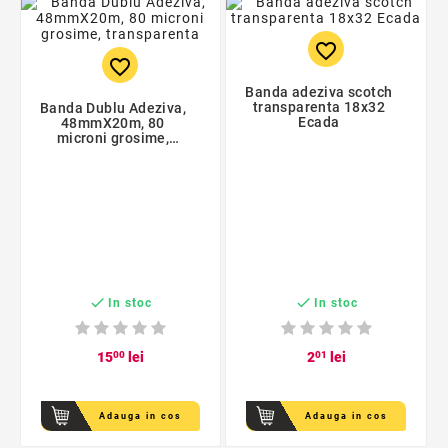
favorite_border
favorite_border
Banda adeziva scotch
transparenta 18x32
Banda Dublu Adeziva,
Ecada
48mmX20m, 80
microni grosime,
transparenta


In stoc
In stoc
15
00
lei
2
01
lei
Adauga in cos
Adauga in cos