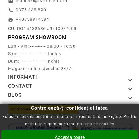
comenzi@cartuseria.ro
email
0376 448 890
call
+40358814594
print
CUI RO15432686 J1/409/2003
PROGRAM SHOWROOM
Lun - Vin: ---------- 08:00 - 16:30
Sam: ----------------- Inchis
Dum: ---------------- Inchis
Magazin online deschis 24/7.
INFORMATII

CONTACT

BLOG

Controlează-ți confidențialitatea
Controlează-ți confidențialitatea
Folosim cookies pentru a imbunatati experienta de navigare. Pentru
detalii te rugam sa citesti
Politica de cookies
Accepta toate