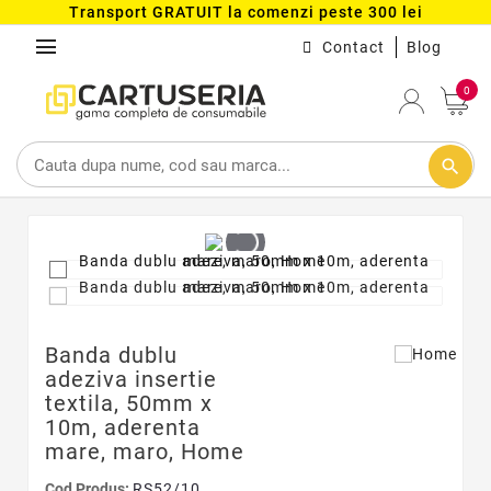
Transport GRATUIT la comenzi peste 300 lei
menu
Contact
Blog
0
search
Banda dublu
adeziva insertie
textila, 50mm x
10m, aderenta
mare, maro, Home
Cod Produs:
RS52/10