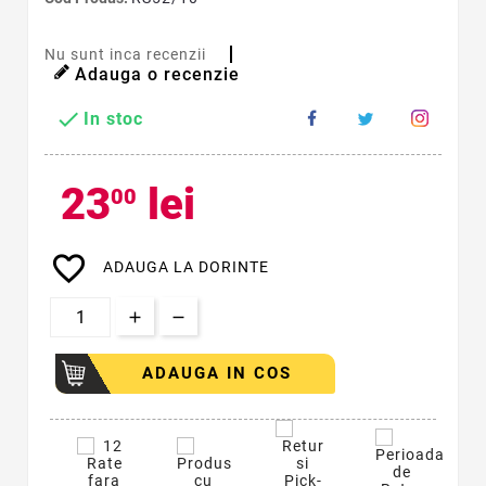
Nu sunt inca recenzii
Adauga o recenzie

In stoc
23
lei
00
favorite_border
ADAUGA LA DORINTE
ADAUGA IN COS