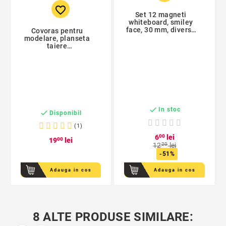
favorite_border
Set 12 magneti
whiteboard, smiley
face, 30 mm, diverse
Covoras pentru
culori
modelare, planseta
taiere
multifunctionala, 2
fete gradate, format
A3, 30x45x0.3 cm

In stoc

Disponibil
(1)
6
00
lei
19
00
lei
12
20
lei
-51%
Adauga in cos
Adauga in cos
8 ALTE PRODUSE SIMILARE: