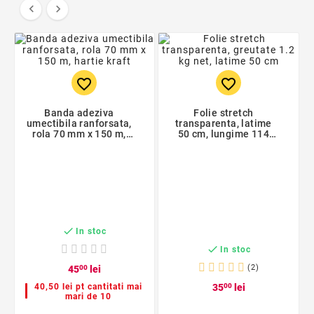


favorite_border
favorite_border
Banda adeziva
Folie stretch
umectibila ranforsata,
transparenta, latime
rola 70 mm x 150 m,
50 cm, lungime 114
hartie kraft
cm, 23 microni, 1.4 kg

In stoc

In stoc
(2)
45
00
lei
40,50 lei pt cantitati mai
35
00
lei
mari de 10