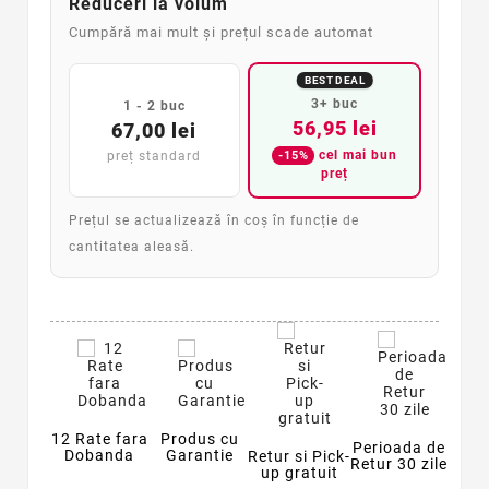
Reduceri la volum
Cumpără mai mult și prețul scade automat
BEST DEAL
3+ buc
1 - 2 buc
56,95 lei
67,00 lei
cel mai bun
-15%
preț standard
preț
Prețul se actualizează în coș în funcție de
cantitatea aleasă.
12 Rate fara
Produs cu
Perioada de
Dobanda
Garantie
Retur si Pick-
Retur 30 zile
up gratuit