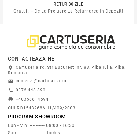
RETUR 30 ZILE
Gratuit – De La Preluare La Returnarea In Depozit!
CONTACTEAZA-NE
Cartuseria.ro, Str Bucuresti nr. 88, Alba Iulia, Alba,
location_on
Romania
comenzi@cartuseria.ro
email
0376 448 890
call
+40358814594
print
CUI RO15432686 J1/409/2003
PROGRAM SHOWROOM
Lun - Vin: ---------- 08:00 - 16:30
Sam: ----------------- Inchis