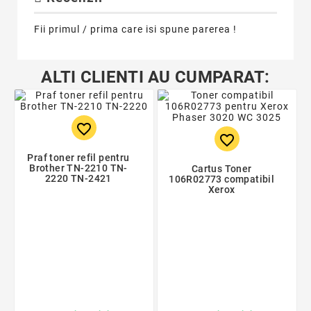
Fii primul / prima care isi spune parerea !
ALTI CLIENTI AU CUMPARAT:
favorite_border
favorite_border
Praf toner refil pentru
Brother TN-2210 TN-
Cartus Toner
2220 TN-2421
106R02773 compatibil
Xerox