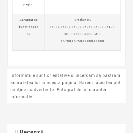
pagini
Garantat sa
Brother HL
functioneze
L5000,L5100,L5200,L6250,L6300,L6400,
cu
DCP L5500,L6600, MFC
L5700,L5750,L6800,L6900
Informatiile sunt orientative si incercam sa pastram
acurateţea lor in acestă pagină. Rareori acestea pot
conţine inadvertenţe. Fotografiile au caracter
informativ.
Recenzii