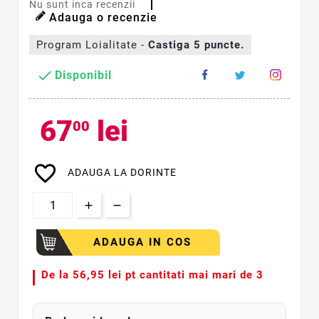
Nu sunt inca recenzii
Adauga o recenzie
Program Loialitate -
Castiga
5
puncte.

Disponibil
67
lei
00
favorite_border
ADAUGA LA DORINTE
ADAUGA IN COS
De la
56,95 lei pt cantitati mai mari de 3