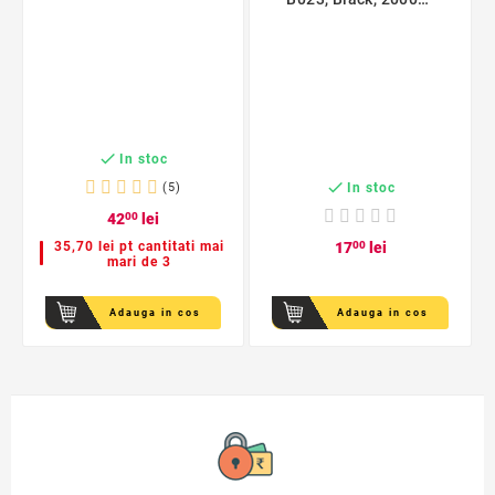
pagini

In stoc

In stoc
(5)
42
00
lei
35,70 lei pt cantitati mai
17
00
lei
mari de 3
Adauga in cos
Adauga in cos