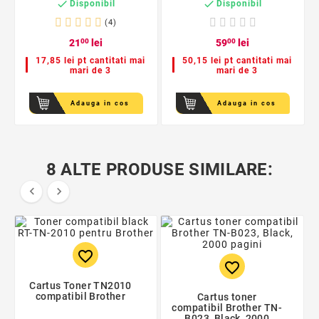


Disponibil
Disponibil
(4)
21
00
lei
59
00
lei
17,85 lei pt cantitati mai
50,15 lei pt cantitati mai
mari de 3
mari de 3
Adauga in cos
Adauga in cos
8 ALTE PRODUSE SIMILARE:


favorite_border
favorite_border
Cartus Toner TN2010
compatibil Brother
Cartus toner
compatibil Brother TN-
B023, Black, 2000