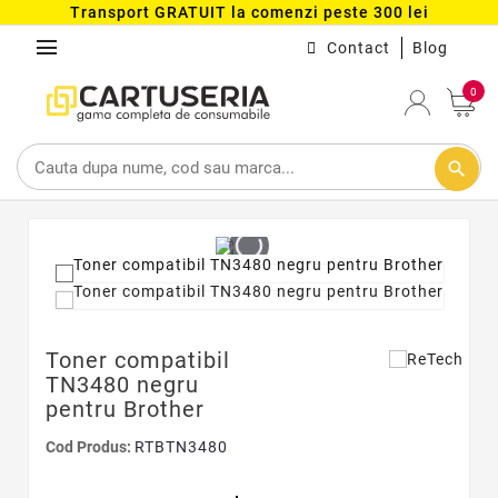
Transport GRATUIT la comenzi peste 300 lei
menu
Contact
Blog
0
search
Toner compatibil
TN3480 negru
pentru Brother
Cod Produs:
RTBTN3480