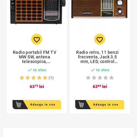
favorite_border
favorite_border
Radio portabil FM TV
Radio retro, 11 benzi
MW SW, antena
frecventa, Jack 3.5
telescopica,
mm, LED, control
potentiometru, Leotec
volum, Leotec


In stoc
In stoc
(1)
63
75
lei
63
04
lei
Adauga in cos
Adauga in cos