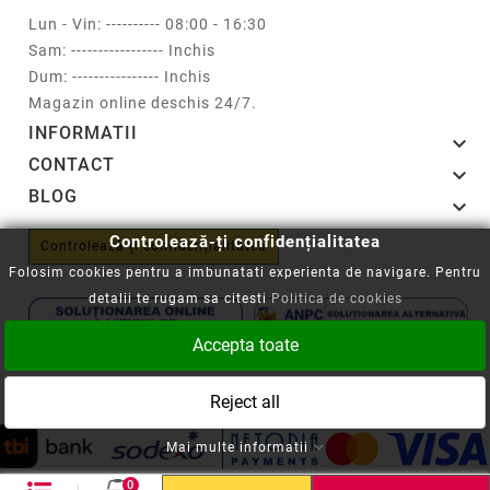
Lun - Vin: ---------- 08:00 - 16:30
Sam: ----------------- Inchis
Dum: ---------------- Inchis
Magazin online deschis 24/7.
INFORMATII

CONTACT

BLOG

Controlează-ți confidențialitatea
Controlează-ți confidențialitatea
Folosim cookies pentru a imbunatati experienta de navigare. Pentru
detalii te rugam sa citesti
Politica de cookies
Accepta toate
Copyright © 2008-2026 - Cartuseria.ro
Reject all
ANPC
||
Politica SOL
Mai multe informatii
0