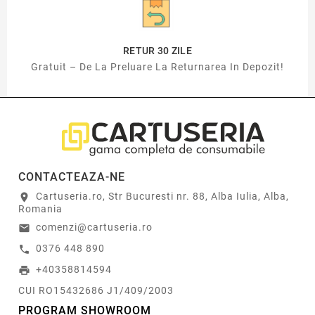
RETUR 30 ZILE
Gratuit – De La Preluare La Returnarea In Depozit!
CONTACTEAZA-NE
Cartuseria.ro, Str Bucuresti nr. 88, Alba Iulia, Alba,
location_on
Romania
comenzi@cartuseria.ro
email
0376 448 890
call
+40358814594
print
CUI RO15432686 J1/409/2003
PROGRAM SHOWROOM