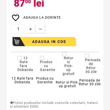
87
lei
00
favorite_border
ADAUGA LA DORINTE
ADAUGA IN COS
12 Rate fara
Produs cu
Perioada de
Dobanda
Garantie
Retur si Pick-
Retur 30 zile
up gratuit
Pretul produselor include costurile colectarii, tratarii
si eliminarii DEEE