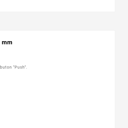
 5 mm
 buton "Push".