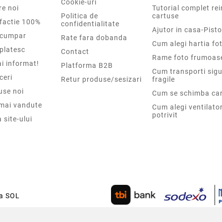
Cookie-uri
re noi
Tutorial complet re
Politica de
cartuse
sfactie 100%
confidentialitate
Ajutor in casa-Pisto
cumpar
Rate fara dobanda
Cum alegi hartia fot
platesc
Contact
Rame foto frumoas
i informat!
Platforma B2B
Cum transporti sigu
ceri
Retur produse/sesizari
fragile
use noi
Cum se schimba car
 mai vandute
Cum alegi ventilato
potrivit
 site-ului
ca SOL