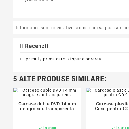
Informatiile sunt orientative si incercam sa pastram ac
Recenzii
Fii primul / prima care isi spune parerea !
5 ALTE PRODUSE SIMILARE:
favorite_border
favorite_bor
Carcase duble DVD 14 mm
Carcasa plasti


neagra sau transparenta
Case pentru C


In stoc
In sto