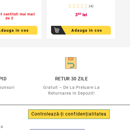
(4)
pt cantitati mai mari
3
00
lei
de 3
Adauga in cos
Adauga in cos
PID
RETUR 30 ZILE
punsuri
Gratuit – De La Preluare La
Returnarea In Depozit!
Controlează-ți confidențialitatea
ta