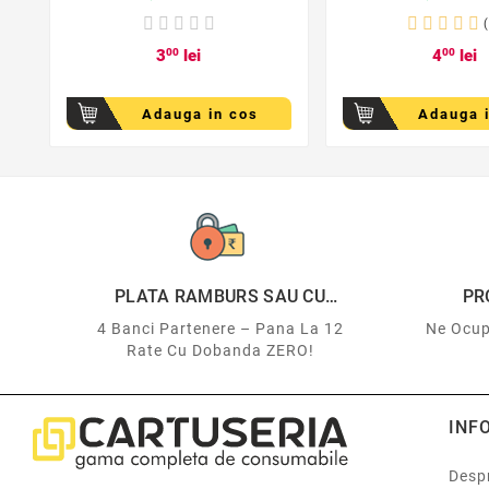
3
00
lei
4
00
lei
Adauga in cos
Adauga 
PLATA RAMBURS SAU CU
PR
CARDUL
4 Banci Partenere – Pana La 12
Ne Ocup
Rate Cu Dobanda ZERO!
INF
Despr