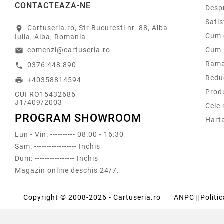
CONTACTEAZA-NE
Desp
Sati
Cartuseria.ro, Str Bucuresti nr. 88, Alba
location_on
Cum 
Iulia, Alba, Romania
comenzi@cartuseria.ro
Cum 
email
Rama
0376 448 890
call
Redu
+40358814594
print
Prod
CUI RO15432686
J1/409/2003
Cele
PROGRAM SHOWROOM
Harta
Lun - Vin: ---------- 08:00 - 16:30
Sam: ----------------- Inchis
Dum: ---------------- Inchis
Magazin online deschis 24/7.
Copyright © 2008-2026 - Cartuseria.ro
ANPC
||
Politi