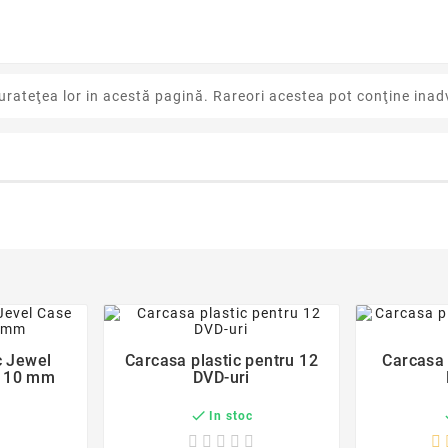
urateţea lor in acestă pagină. Rareori acestea pot conţine inadv
der
favorite_border
c Jewel
Carcasa plastic pentru 12
Carcasa 

D 10 mm
DVD-uri

In stoc
c