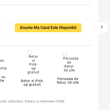
favorite_border
Anunta-Ma Cand Este Disponibil
 cu
Perioada de
tie
Retur si Pick-
Retur 30 zile
up gratuit
ile colectarii, tratarii si eliminarii DEEE