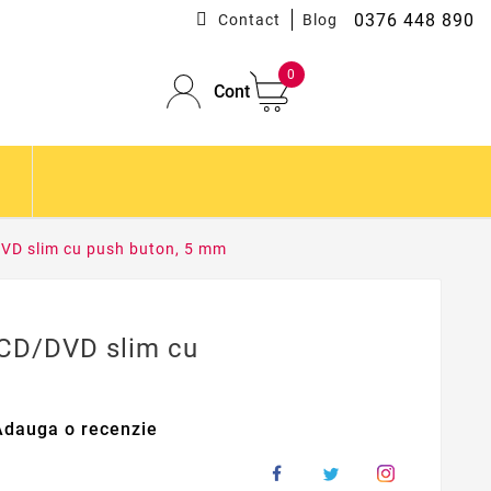
0376 448 890
Contact
Blog
0
Cont
VD slim cu push buton, 5 mm
 CD/DVD slim cu
Adauga o recenzie
VDCL-B