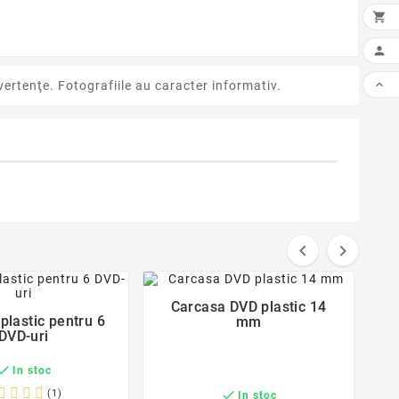



ertenţe. Fotografiile au caracter informativ.


favorite_border
favorite_border
Carcasa DVD plastic 14

plastic pentru 6
mm

DVD-uri

In stoc
(1)

In stoc