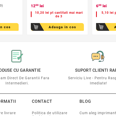
12
00
lei
6
00
lei
(3)
10,20 lei pt cantitati mai mari
5,10 lei 
de 3
in cos
Adauga in cos
ODUSE CU GARANTIE
SUPORT CLIENTI RA
am Direct De Garantii Fara
Serviciu Live - Pentru Ras
Intermedieri.
Imediate!
ORMATII
CONTACT
BLOG
e livrare
Politica de utilizare
Cum aleg impriman