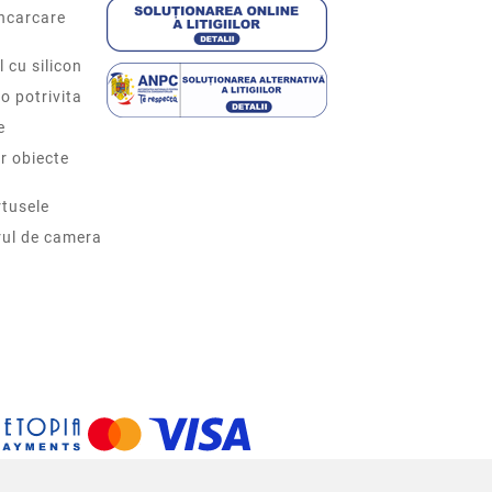
incarcare
l cu silicon
o potrivita
e
r obiecte
tusele
rul de camera