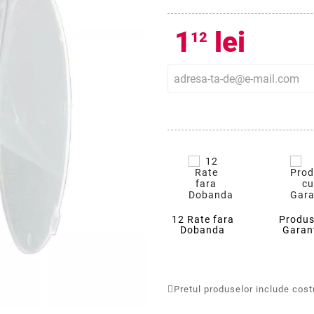
1
lei
12
12 Rate fara
Produs
Dobanda
Garan
Pretul produselor include costur