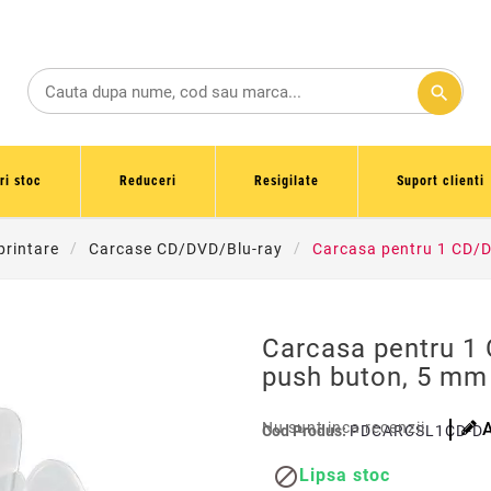
search
ri stoc
Reduceri
Resigilate
Suport clienti
printare
Carcase CD/DVD/Blu-ray
Carcasa pentru 1 CD/D
Carcasa pentru 1
push buton, 5 mm
Nu sunt inca recenzii
Cod Produs:
PDCARCSL1CD-D

Lipsa stoc