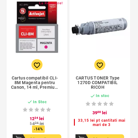
La Reducere!
favorite_border
favorite_border
Cartus compatibil CLI-
CARTUS TONER Type
8M Magenta pentru
1270D COMPATIBIL
Canon, 14 ml, Premium
RICOH
Activejet, Garantie 5

In stoc
ani

In Stoc
39
00
lei
12
24
lei
33,15 lei pt cantitati mai
14
24
lei
mari de 3
-14%