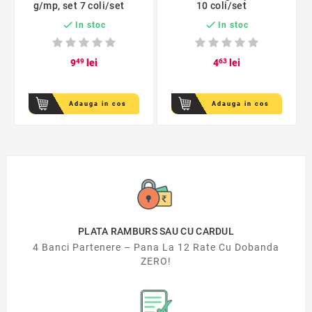
g/mp, set 7 coli/set
10 coli/set


In stoc
In stoc
9
49
lei
4
63
lei
Adauga in cos
Adauga in cos
PLATA RAMBURS SAU CU CARDUL
4 Banci Partenere – Pana La 12 Rate Cu Dobanda
ZERO!