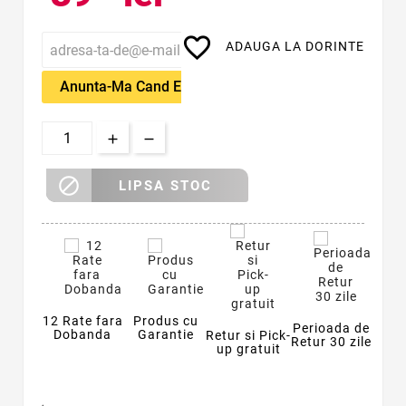
favorite_border
ADAUGA LA DORINTE
Anunta-Ma Cand Este Disponibil

LIPSA STOC
12 Rate fara
Produs cu
Perioada de
Dobanda
Garantie
Retur si Pick-
Retur 30 zile
up gratuit