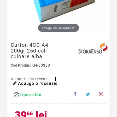
Atinge ca sa maresti
Carton 4CC A4
200gr 250 coli
culoare alba
Cod Produs:
KN-30303
Nu sunt inca recenzii
Adauga o recenzie

Lipsa stoc
39
lei
66