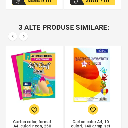
Adauga in cos
Adauga in cos
3 ALTE PRODUSE SIMILARE:


favorite_border
favorite_border
Carton color, format
Carton color A4, 10
A4, culori neon, 250
culori, 140 g/mp, set