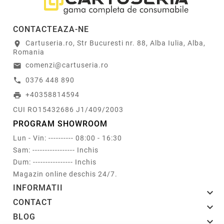
CONTACTEAZA-NE
Cartuseria.ro, Str Bucuresti nr. 88, Alba Iulia, Alba,
location_on
Romania
comenzi@cartuseria.ro
email
0376 448 890
call
+40358814594
print
CUI RO15432686 J1/409/2003
PROGRAM SHOWROOM
Lun - Vin: ---------- 08:00 - 16:30
Sam: ----------------- Inchis
Dum: ---------------- Inchis
Magazin online deschis 24/7.
INFORMATII

CONTACT

BLOG
