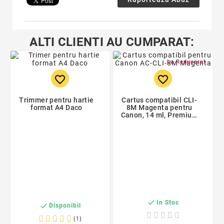
ALTI CLIENTI AU CUMPARAT:
La Reducere!
favorite_border
favorite_border
Trimmer pentru hartie
Cartus compatibil CLI-
format A4 Daco
8M Magenta pentru
Canon, 14 ml, Premium
Activejet, Garantie 5
ani

In Stoc

Disponibil
(1)