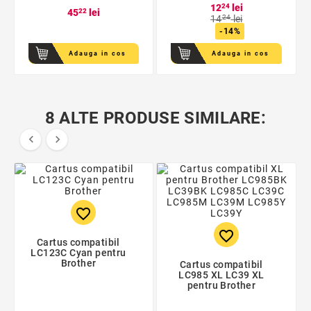
12
24
lei
45
22
lei
14
24
lei
-14%
Adauga in cos
Adauga in cos
8 ALTE PRODUSE SIMILARE:


favorite_border
favorite_border
Cartus compatibil
LC123C Cyan pentru
Brother
Cartus compatibil
LC985 XL LC39 XL
pentru Brother