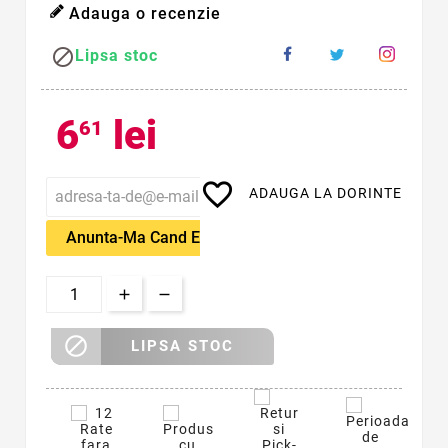
Adauga o recenzie

Lipsa stoc
6
lei
61
favorite_border
ADAUGA LA DORINTE
Anunta-Ma Cand Este Disponibil

LIPSA STOC