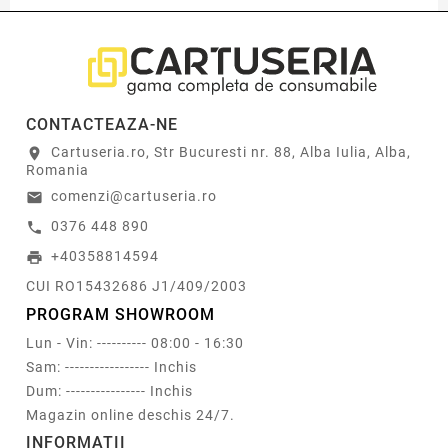
CONTACTEAZA-NE
Cartuseria.ro, Str Bucuresti nr. 88, Alba Iulia, Alba,
location_on
Romania
comenzi@cartuseria.ro
email
0376 448 890
call
+40358814594
print
CUI RO15432686 J1/409/2003
PROGRAM SHOWROOM
Lun - Vin: ---------- 08:00 - 16:30
Sam: ----------------- Inchis
Dum: ---------------- Inchis
Magazin online deschis 24/7.
INFORMATII