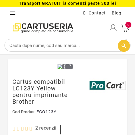
Transport GRATUIT la comenzi peste 300 lei
menu
Contact
Blog
0
search
Cartus compatibil
LC123Y Yellow
pentru imprimante
Brother
Cod Produs:
ECO123Y
2
recenzii