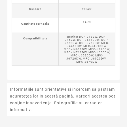
Culoare
Yellow
14 ml
Cantitate cerneala
Brother DCP-J132W, DCP-
Compatibilitate
J152W, DCP-J4110DW, DCP-
J552DW, DCP-J752DW, MFC-
J4410DW, MFC-J4510DW,
MFC-J4610DW, MFC-J470DW,
MFC-J4710DW, MFC-J650DW,
MFC-J6520DW, MFC-
J6720DW, MFC-J6920DW,
MFC-J870DW
Informatiile sunt orientative si incercam sa pastram
acurateţea lor in acestă pagină. Rareori acestea pot
conţine inadvertenţe. Fotografiile au caracter
informativ.