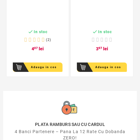


In stoc
In stoc
(2)
4
07
lei
3
97
lei
Adauga in cos
Adauga in cos
PLATA RAMBURS SAU CU CARDUL
4 Banci Partenere – Pana La 12 Rate Cu Dobanda
ZERO!