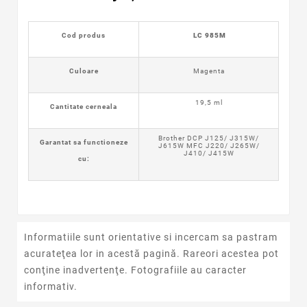
Cod produs
LC 985M
Culoare
Magenta
19,5 ml
Cantitate cerneala
Brother DCP J125/ J315W/
Garantat sa functioneze
J615W MFC J220/ J265W/
J410/ J415W
cu:
Informatiile sunt orientative si incercam sa pastram
acurateţea lor in acestă pagină. Rareori acestea pot
conţine inadvertenţe. Fotografiile au caracter
informativ.