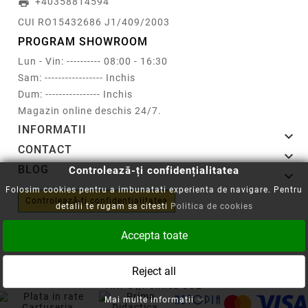
+40358814594
print
CUI RO15432686 J1/409/2003
PROGRAM SHOWROOM
Lun - Vin: ---------- 08:00 - 16:30
Sam: ----------------- Inchis
Dum: ---------------- Inchis
Magazin online deschis 24/7.
INFORMATII

CONTACT

BLOG
Controlează-ți confidențialitatea

Folosim cookies pentru a imbunatati experienta de navigare. Pentru
Controlează-ți confidențialitatea
detalii te rugam sa citesti
Politica de cookies
Accepta toate
Reject all
Copyright © 2008-2026 - Cartuseria.ro
ANPC
||
Politica SOL
Mai multe informatii