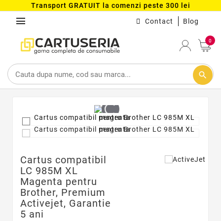
Transport GRATUIT la comenzi peste 300 lei
menu
Contact
Blog
0
search
Cartus compatibil
LC 985M XL
Magenta pentru
Brother, Premium
Activejet, Garantie
5 ani