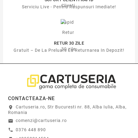
Serviciu Live - Pentru Raspunsuri Imediate!
RETUR 30 ZILE
Gratuit – De La Preluare La Returnarea In Depozit!
CONTACTEAZA-NE
Cartuseria.ro, Str Bucuresti nr. 88, Alba Iulia, Alba,
location_on
Romania
comenzi@cartuseria.ro
email
0376 448 890
call