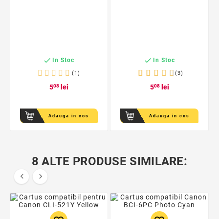


In Stoc
In Stoc
(1)
(3)
5
08
lei
5
08
lei
Adauga in cos
Adauga in cos
8 ALTE PRODUSE SIMILARE:

