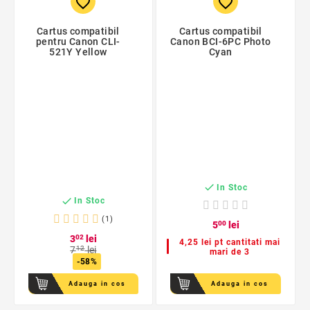
favorite_border
favorite_border
Cartus compatibil
Cartus compatibil
pentru Canon CLI-
Canon BCI-6PC Photo
521Y Yellow
Cyan

In Stoc

In Stoc
(1)
5
00
lei
3
02
lei
4,25 lei pt cantitati mai
7
12
lei
mari de 3
-58%
Adauga in cos
Adauga in cos