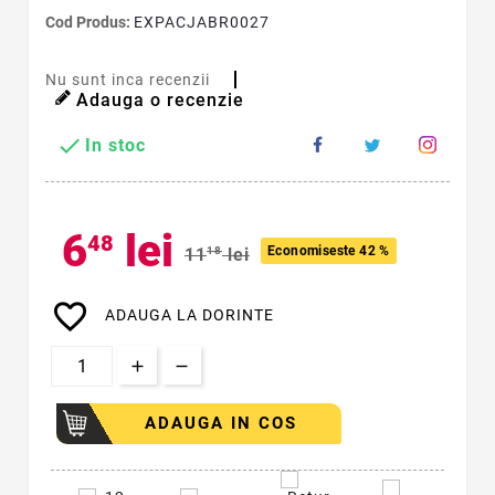
Cod Produs:
EXPACJABR0027
Nu sunt inca recenzii
Adauga o recenzie

In stoc
6
lei
48
Economiseste 42 %
11
18
lei
favorite_border
ADAUGA LA DORINTE
ADAUGA IN COS