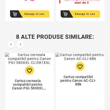
mari de 3
Adauga in cos
Adauga in cos
8 ALTE PRODUSE SIMILARE:


favorite_border
favorite_border
Cartus compatibil
pentru Canon AC-CLI-
Cartus cerneala
8Bk
compatibil pentru
Canon PGI-580XXL
CLI581XXL