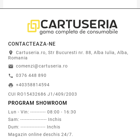
CONTACTEAZA-NE
Cartuseria.ro, Str Bucuresti nr. 88, Alba Iulia, Alba,
location_on
Romania
comenzi@cartuseria.ro
email
0376 448 890
call
+40358814594
print
CUI RO15432686 J1/409/2003
PROGRAM SHOWROOM
Lun - Vin: ---------- 08:00 - 16:30
Sam: ----------------- Inchis
Dum: ---------------- Inchis
Magazin online deschis 24/7.