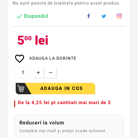
Nu sunt puncte de loialitate pentru acest produs.

Disponibil
5
lei
00
favorite_border
ADAUGA LA DORINTE
ADAUGA IN COS
De la
4,25 lei pt cantitati mai mari de 3
Reduceri la volum
Cumpără mai mult și prețul scade automat