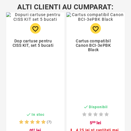
ALTI CLIENTI AU CUMPARAT:
favorite_border
favorite_border
Dop cartuse pentru
Cartus compatibil
CISS KIT, set 5 bucati
Canon BCI-3ePBK
Black

Disponibil

In stoc
(7)
5
00
lei
0
61
lei
4,25 lei pt cantitati mai