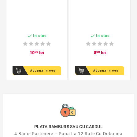


In stoc
In stoc
10
00
lei
8
00
lei
Adauga in cos
Adauga in cos
PLATA RAMBURS SAU CU CARDUL
4 Banci Partenere – Pana La 12 Rate Cu Dobanda