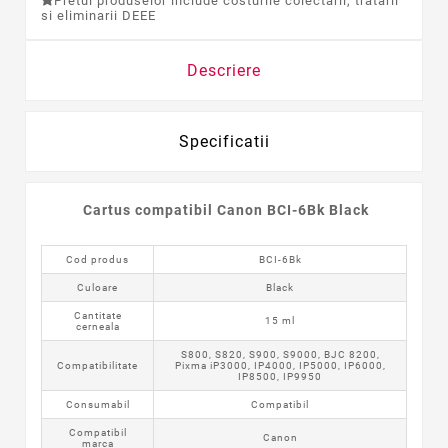
Pretul produselor include costurile colectarii, tratarii
si eliminarii DEEE
Descriere
Specificatii
Cartus
compatibil
Canon BCI-6Bk Black
Cod produs
BCI-6Bk
Culoare
Black
Cantitate
15 ml
cerneala
S800, S820, S900, S9000, BJC 8200,
Compatibilitate
Pixma iP3000, IP4000, IP5000, IP6000,
IP8500, IP9950
Consumabil
Compatibil
Compatibil
Canon
marca