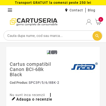
Transport GRATUIT la comenzi peste 250 lei
menu
Contact
Blog
0
search
Cartus compatibil
Canon BCI-6Bk
Black
Cod Produs:
SPC3P/5/6/8BK-2
Nu sunt inca recenzii
Adauga o recenzie