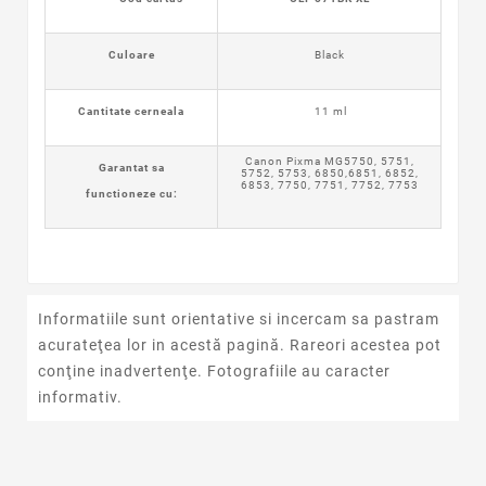
Culoare
Black
Cantitate cerneala
11 ml
Canon Pixma MG5750, 5751,
Garantat sa
5752, 5753, 6850,6851, 6852,
6853, 7750, 7751, 7752, 7753
functioneze cu:
Informatiile sunt orientative si incercam sa pastram
acurateţea lor in acestă pagină. Rareori acestea pot
conţine inadvertenţe. Fotografiile au caracter
informativ.