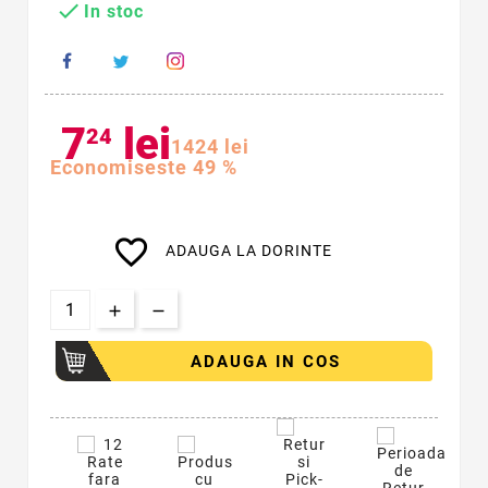

In stoc
7
lei
24
14
24
lei
Economiseste 49 %
favorite_border
ADAUGA LA DORINTE
ADAUGA IN COS