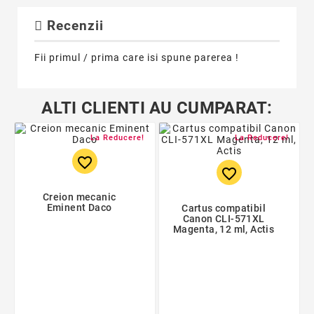
Recenzii
Fii primul / prima care isi spune parerea !
ALTI CLIENTI AU CUMPARAT:
La Reducere!
La Reducere!
favorite_border
favorite_border
Creion mecanic
Eminent Daco
Cartus compatibil
Canon CLI-571XL
Magenta, 12 ml, Actis