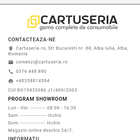
CONTACTEAZA-NE
Cartuseria.ro, Str Bucuresti nr. 88, Alba Iulia, Alba,
location_on
Romania
comenzi@cartuseria.ro
email
0376 448 890
call
+40358814594
print
CUI RO15432686 J1/409/2003
PROGRAM SHOWROOM
Lun - Vin: ---------- 08:00 - 16:30
Sam: ----------------- Inchis
Dum: ---------------- Inchis
Magazin online deschis 24/7.
INFORMATII