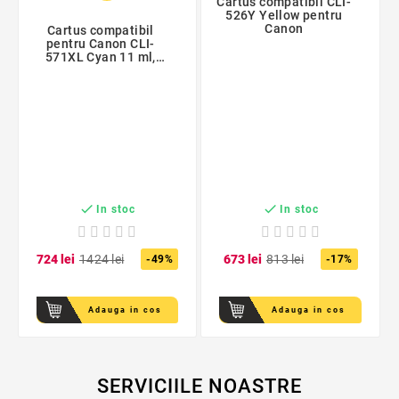
Cartus compatibil CLI-
526Y Yellow pentru
Canon
Cartus compatibil
pentru Canon CLI-
571XL Cyan 11 ml,
ProCart, capacitate
mare


In stoc
In stoc
7
24
lei
14
24
lei
6
73
lei
8
13
lei
-49%
-17%
Adauga in cos
Adauga in cos
SERVICIILE NOASTRE