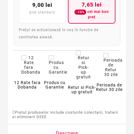
7,65 lei
9,00 lei
cel mai bun
-15%
preț standard
preț
Prețul se actualizează în coș în funcție de
cantitatea aleasă.
12 Rate fara
Produs cu
Perioada de
Dobanda
Garantie
Retur si Pick-
Retur 30 zile
up gratuit
Pretul produselor include costurile colectarii, tratarii
si eliminarii DEEE
Descriere