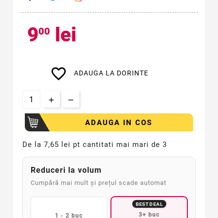
9
lei
00
favorite_border
ADAUGA LA DORINTE
ADAUGA IN COS
De la
7,65 lei pt cantitati mai mari de 3
Reduceri la volum
Cumpără mai mult și prețul scade automat
BEST DEAL
3+ buc
1 - 2 buc