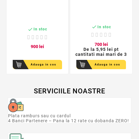

In stoc

In stoc
7
00
lei
9
00
lei
De la
5,95 lei pt
cantitati mai mari de 3
Adauga in cos
Adauga in cos
SERVICIILE NOASTRE
Plata ramburs sau cu cardul
4 Banci Partenere – Pana la 12 rate cu dobanda ZERO!