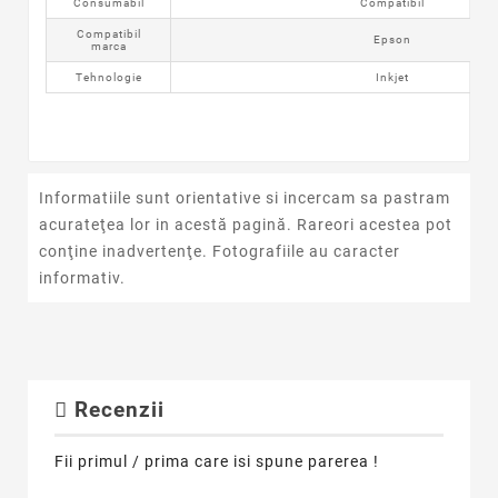
Consumabil
Compatibil
Compatibil
Epson
marca
Tehnologie
Inkjet
Informatiile sunt orientative si incercam sa pastram
acurateţea lor in acestă pagină. Rareori acestea pot
conţine inadvertenţe. Fotografiile au caracter
informativ.
Recenzii
Fii primul / prima care isi spune parerea !