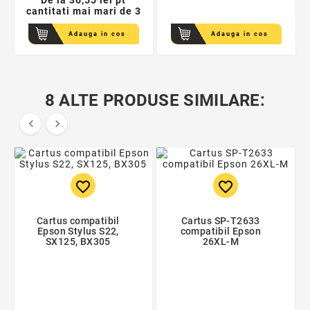
De la
36,55 lei pt
cantitati mai mari de 3
Adauga in cos
Adauga in cos
8 ALTE PRODUSE SIMILARE:


favorite_border
favorite_border
Cartus compatibil
Cartus SP-T2633
Epson Stylus S22,
compatibil Epson
SX125, BX305
26XL-M