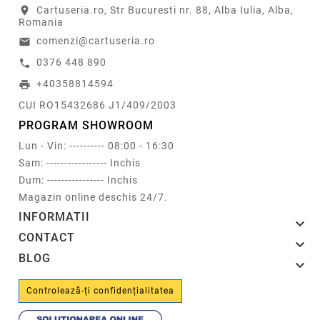
Cartuseria.ro, Str Bucuresti nr. 88, Alba Iulia, Alba,
location_on
Romania
comenzi@cartuseria.ro
email
0376 448 890
call
+40358814594
print
CUI RO15432686 J1/409/2003
PROGRAM SHOWROOM
Lun - Vin: ---------- 08:00 - 16:30
Sam: ----------------- Inchis
Dum: ---------------- Inchis
Magazin online deschis 24/7.
INFORMATII

CONTACT

BLOG

Controlează-ți confidențialitatea