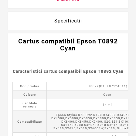
Specificatii
Cartus
compatibil
Epson T0892
Cyan
Caracteristici cartus compatibil Epson T0892 Cyan
Cod produs
T0892(C13T07124011)
Culoare
Cyan
Cantitate
14 ml
cerneala
Epson Stylus D78,D92,D120,DX4000,DX4050,DX
DX4500,DX5000,DX5050,DX6000,DX6050,DX7000,
Compatibilitate
DX8400,DX8450,DX9400, S20,S21,SX100,SX1
SX115,SX200,SX205,SX210,SX215,SX218,SX4
SX410,SX415,SX510,SX600FW,SX610, Office BX3