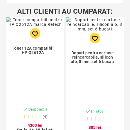
ALTI CLIENTI AU CUMPARAT:
favorite_border
favorite_border
Toner 12A compatibil
HP Q2612A
Dopuri pentru cartuse
reincarcabile, silicon
alb, 8 mm, set 6 bucati

Disponibil

In stoc
(4)
43
00
lei
3
05
lei