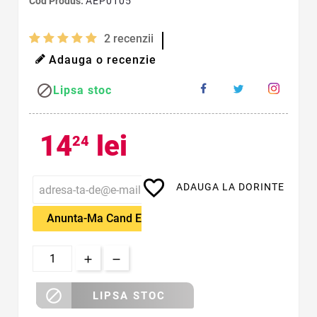
Cod Produs:
AEP0105
2
recenzii
Adauga o recenzie

Lipsa stoc
14
lei
24
favorite_border
ADAUGA LA DORINTE
Anunta-Ma Cand Este Disponibil

LIPSA STOC