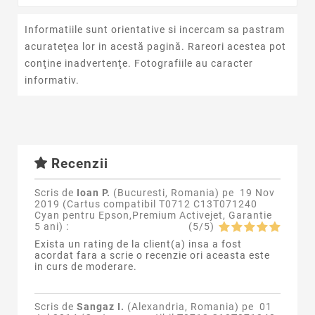
Informatiile sunt orientative si incercam sa pastram
acurateţea lor in acestă pagină. Rareori acestea pot
conţine inadvertenţe. Fotografiile au caracter
informativ.
Recenzii
Scris de
Ioan P.
(Bucuresti, Romania) pe
19 Nov
2019 (
Cartus compatibil T0712 C13T071240
Cyan pentru Epson,Premium Activejet, Garantie
5 ani
) :
(
5
/
5
)
Exista un rating de la client(a) insa a fost
acordat fara a scrie o recenzie ori aceasta este
in curs de moderare.
Scris de
Sangaz I.
(Alexandria, Romania) pe
01