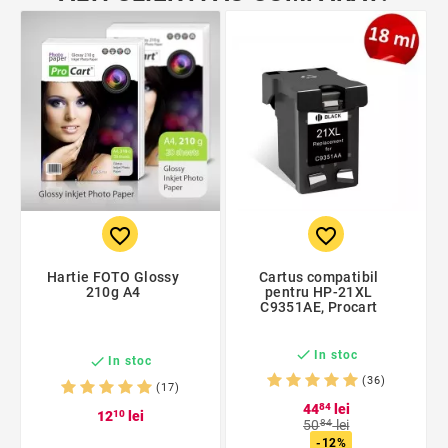
favorite_border
favorite_border
Hartie FOTO Glossy
Cartus compatibil
210g A4
pentru HP-21XL
C9351AE, Procart

In stoc

In stoc
(36)
(17)
44
84
lei
12
10
lei
50
84
lei
-12%