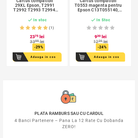
Cartus compatibil
Cartus compatibil
29XL Epson, T2991
T0553 magenta pentru
T2992 T2993 T2994,
Epson C13T055140,
Activejet, garantie 5
Premium Activejet,
ani
Garantie 5 ani


In stoc
In Stoc
(1)
23
75
lei
9
30
lei
33
55
lei
12
20
lei
-29%
-24%
Adauga in cos
Adauga in cos
PLATA RAMBURS SAU CU CARDUL
4 Banci Partenere – Pana La 12 Rate Cu Dobanda
ZERO!