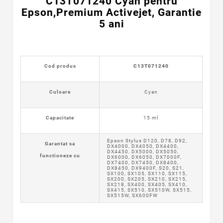
C13T071240 Cyan pentru
Epson,Premium Activejet, Garantie
5 ani
Cod produs
C13T071240
Culoare
Cyan
Capacitate
15 ml
Epson Stylus D120, D78, D92,
Garantat sa
DX4000, DX4050, DX4400,
DX4450, DX5000, DX5050,
functioneze cu
DX6000, DX6050, DX7000F,
DX7400, DX7450, DX8400,
DX8450, DX9400F, S20, S21,
SX100, SX105, SX110, SX115,
SX200, SX205, SX210, SX215,
SX218, SX400, SX405, SX410,
SX415, SX510, SX510W, SX515,
SX515W, SX600FW