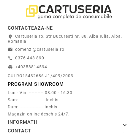
CONTACTEAZA-NE
Cartuseria.ro, Str Bucuresti nr. 88, Alba Iulia, Alba,
location_on
Romania
comenzi@cartuseria.ro
email
0376 448 890
call
+40358814594
print
CUI RO15432686 J1/409/2003
PROGRAM SHOWROOM
Lun - Vin: ---------- 08:00 - 16:30
Sam: ----------------- Inchis
Dum: ---------------- Inchis
Magazin online deschis 24/7.
INFORMATII

CONTACT