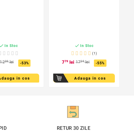
T


In Stoc
In Stoc
(1)
12
20
lei
7
79
lei
17
29
lei
-53%
-55%
Adauga in cos
Adauga in cos
PID
RETUR 30 ZILE