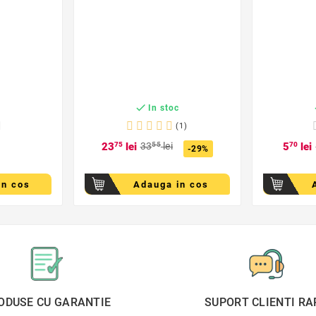

c
In stoc
(1)
23
75
lei
33
55
lei
5
70
lei
-29%
in cos
Adauga in cos
ODUSE CU GARANTIE
SUPORT CLIENTI RA