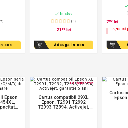

c
In stoc
7
00
lei
(2)
(5)
21
35
lei
5,95 lei 
in cos
Adauga in cos
der
favorite_border
La Reducere!
Cartus c
il Epson
Cartus compatibil 29XL
Epson

9454XL,
Epson, T2991 T2992
pacitate
T2993 T2994, Activejet,
garantie 5 ani