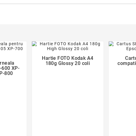
favorite_border
der
Hartie FOTO Kodak A4
Cart

erneala
180g Glossy 20 coli
compati
-600 XP-
P-800