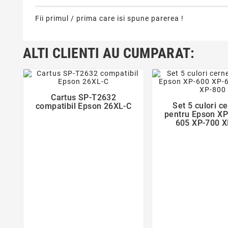
Fii primul / prima care isi spune parerea !
ALTI CLIENTI AU CUMPARAT:
favorite_border
favorite_bor
Cartus SP-T2632

Set 5 culori c
compatibil Epson 26XL-C

pentru Epson XP
605 XP-700 X