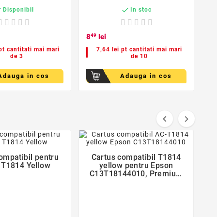


Disponibil
In stoc
8
49
lei
9
0
pt cantitati mai mari
7,64 lei pt cantitati mai mari
de 3
de 10
Adauga in cos
Adauga in cos


favorite_border
favorite_border
ompatibil pentru
Cartus compatibil T1814


 T1814 Yellow
yellow pentru Epson
C13T18144010, Premium
Activejet, Garantie 5 ani