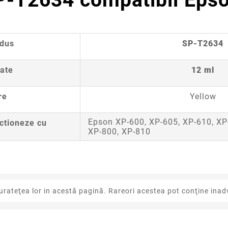
P-T2634 compatibil Eps
odus
SP-T2634
ate
12 ml
re
Yellow
Epson XP-600, XP-605, XP-610, XP
ctioneze cu
XP-800, XP-810
urateţea lor in acestă pagină. Rareori acestea pot conţine inadv