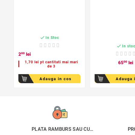

In Stoc

In sto
2
00
lei
1,70 lei pt cantitati mai mari
65
00
lei
de 3
Adauga in cos
Adauga 
PLATA RAMBURS SAU CU
PR
CARDUL