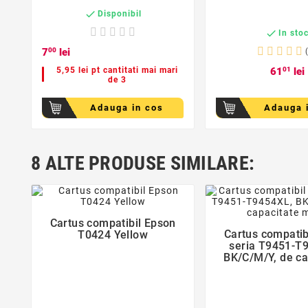

Disponibil

In sto
7
00
lei
5,95 lei pt cantitati mai mari
61
01
lei
de 3
Adauga in cos
Adauga 
8 ALTE PRODUSE SIMILARE:
favorite_border
favorite_bor
Cartus compatibil Epson

Cartus compatib
T0424 Yellow

seria T9451-T
BK/C/M/Y, de ca
mare