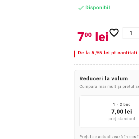

Disponibil
favorite_border
7
lei
00
De la
5,95 lei pt cantitat
Reduceri la volum
Cumpără mai mult și prețul 
1 - 2 buc
7,00 lei
preț standard
Prețul se actualizează în coș 