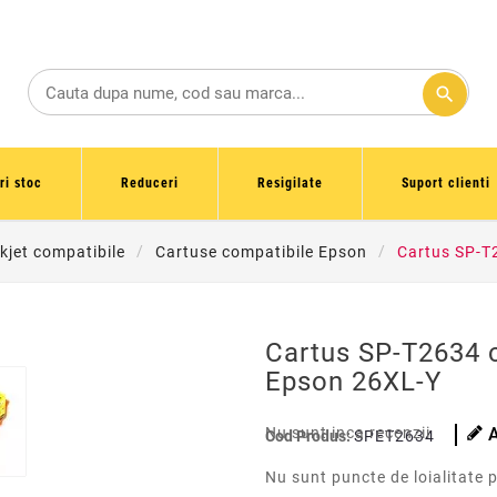
search
ri stoc
Reduceri
Resigilate
Suport clienti
kjet compatibile
Cartuse compatibile Epson
Cartus SP-T
Cartus SP-T2634 
Epson 26XL-Y
Nu sunt inca recenzii
Cod Produs:
SPET2634
Nu sunt puncte de loialitate 