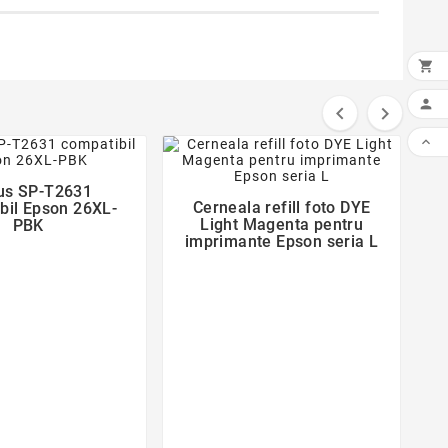





favorite_border
favorite_border
us SP-T2631

Cerneala refill foto DYE
bil Epson 26XL-

Light Magenta pentru
PBK
imprimante Epson seria L
c