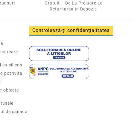
punsuri
Gratuit – De La Preluare La
Returnarea In Depozit!
Controlează-ți confidențialitatea
ta
incarcare
l cu silicon
o potrivita
e
r obiecte
tusele
rul de camera