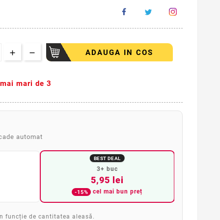
ADAUGA IN COS
i mai mari de 3
scade automat
BEST DEAL
3+ buc
5,95 lei
cel mai bun preț
-15%
în funcție de cantitatea aleasă.