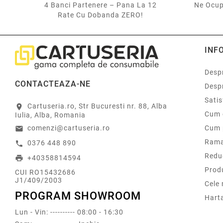
4 Banci Partenere – Pana La 12
Ne Ocup
Rate Cu Dobanda ZERO!
INF
Despr
CONTACTEAZA-NE
Desp
Sati
Cartuseria.ro, Str Bucuresti nr. 88, Alba
location_on
Cum 
Iulia, Alba, Romania
comenzi@cartuseria.ro
Cum 
email
Rama
0376 448 890
call
Redu
+40358814594
print
Prod
CUI RO15432686
J1/409/2003
Cele
PROGRAM SHOWROOM
Harta
Lun - Vin: ---------- 08:00 - 16:30