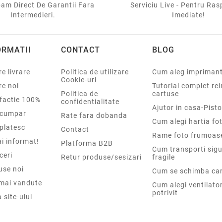
am Direct De Garantii Fara
Serviciu Live - Pentru Ras
Intermedieri.
Imediate!
ORMATII
CONTACT
BLOG
e livrare
Politica de utilizare
Cum aleg impriman
Cookie-uri
re noi
Tutorial complet re
Politica de
cartuse
sfactie 100%
confidentialitate
Ajutor in casa-Pisto
cumpar
Rate fara dobanda
Cum alegi hartia fot
platesc
Contact
Rame foto frumoas
i informat!
Platforma B2B
Cum transporti sigu
ceri
Retur produse/sesizari
fragile
use noi
Cum se schimba car
 mai vandute
Cum alegi ventilato
potrivit
 site-ului