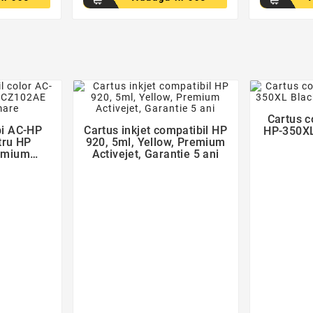
der
favorite_border
Cartus c

bi AC-HP
Cartus inkjet compatibil HP
HP-350XL
tru HP
920, 5ml, Yellow, Premium
emium
Activejet, Garantie 5 ani
tie 5 ani