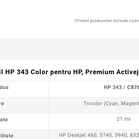
Pretul produselor include costur
l HP 343 Color pentru HP, Premium Activeje
odus
HP 343 /
C87
re
Tricolor (Cyan, Magent
21 ml
ate
HP Deskjet 460, 5740, 5940, 65
litate