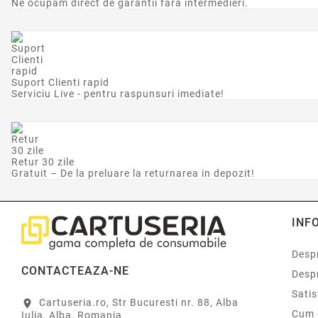
Ne ocupam direct de garantii fara intermedieri.
Suport Clienti rapid
Serviciu Live - pentru raspunsuri imediate!
Retur 30 zile
Gratuit – De la preluare la returnarea in depozit!
INF
Despr
CONTACTEAZA-NE
Desp
Sati
Cartuseria.ro, Str Bucuresti nr. 88, Alba
location_on
Cum 
Iulia, Alba, Romania