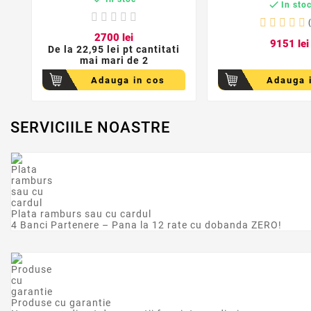

In sto
27
00
lei
91
51
lei
De la
22,95 lei pt cantitati
mai mari de 2
Adauga in cos
Adauga 
SERVICIILE NOASTRE
Plata ramburs sau cu cardul
4 Banci Partenere – Pana la 12 rate cu dobanda ZERO!
Produse cu garantie