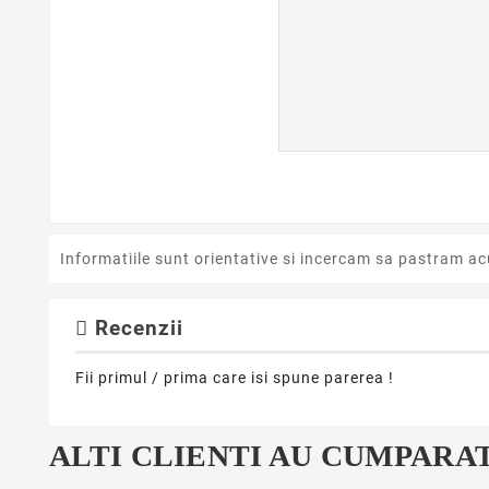
Informatiile sunt orientative si incercam sa pastram ac
Recenzii
Fii primul / prima care isi spune parerea !
ALTI CLIENTI AU CUMPARAT
favorite_bor