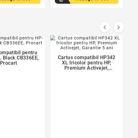


favorite_border
favorite_border

ompatibil pentru

Cartus compatibil HP342
 Black CB336EE,
XL tricolor pentru HP,
Procart
Premium Activejet,
Garantie 5 ani