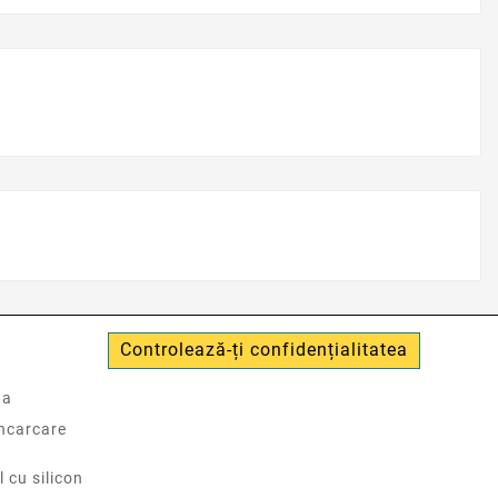
Controlează-ți confidențialitatea
ta
incarcare
l cu silicon