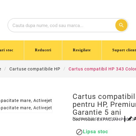
search
ari stoc
Reduceri
Resigilate
Suport client
e
Cartuse compatibile HP
Cartus compatibil HP 343 Color
Cartus compatibil
pentru HP, Premiu
Garantie 5 ani
Nu sunt inca recenzii
Cod Produs:
EXPACJAHP0037

Lipsa stoc