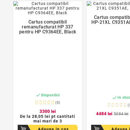
favorite_border

Cartus compatib

Cartus compatibil
HP-21XL C9351AE
remanufacturat HP 337
pentru HP C9364EE, Black

Disponibil

In sto
(5)
(
33
00
lei
44
84
lei
50
84
lei
De la
28,05 lei pt cantitati
mai mari de 3
Adauga in cos
Adauga 