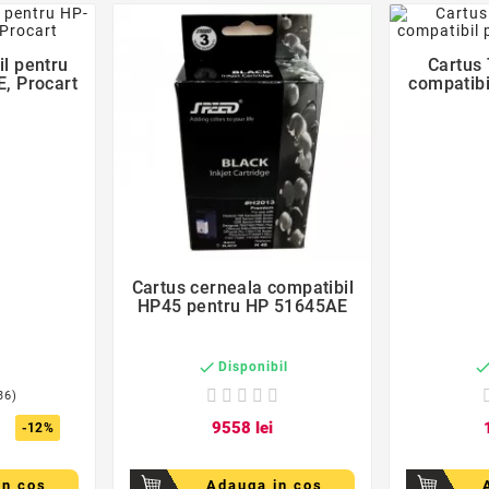
il pentru
Cartus
, Procart
compatibi
favorite_border

Cartus cerneala compatibil
HP45 pentru HP 51645AE

c
Disponibil
36)
95
58
lei
-12%
in cos
Adauga in cos