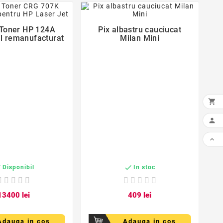


 Toner HP 124A
Pix albastru cauciucat
l remanufacturat
Milan Mini





Disponibil
In stoc
134
00
lei
4
09
lei
Adauga in cos
Adauga in cos