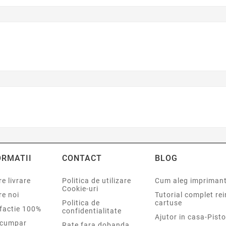
ORMATII
CONTACT
BLOG
e livrare
Politica de utilizare
Cum aleg impriman
Cookie-uri
re noi
Tutorial complet re
Politica de
cartuse
sfactie 100%
confidentialitate
Ajutor in casa-Pisto
cumpar
Rate fara dobanda