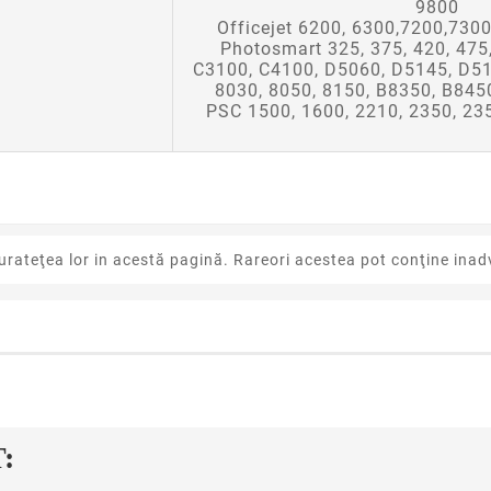
9800
Officejet 6200, 6300,7200,730
Photosmart 325, 375, 420, 475
C3100, C4100, D5060, D5145, D51
8030, 8050, 8150, B8350, B845
PSC 1500, 1600, 2210, 2350, 23
urateţea lor in acestă pagină. Rareori acestea pot conţine inadv
:
der