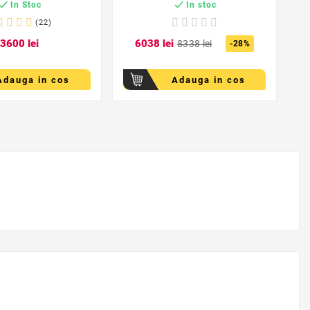


In Stoc
In stoc
(22)
36
00
lei
60
38
lei
83
38
lei
-28%
Adauga in cos
Adauga in cos