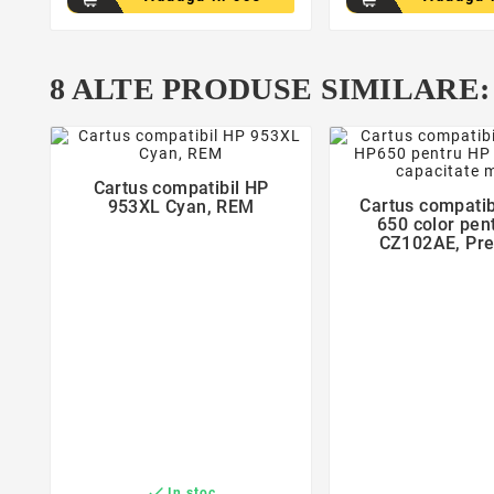
8 ALTE PRODUSE SIMILARE:
favorite_border
favorite_bor

Cartus compatibil HP

Cartus compati
953XL Cyan, REM
650 color pen
CZ102AE, Pr
Activejet, Garan

In stoc