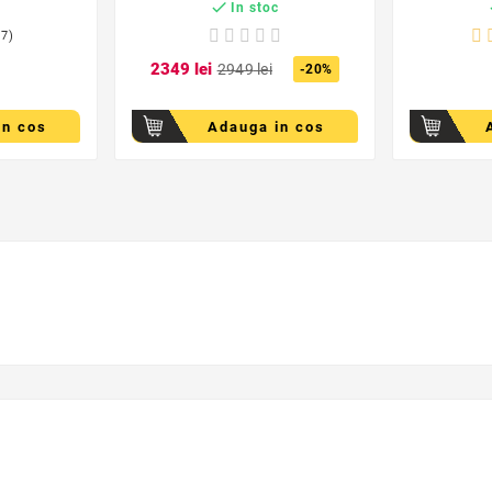

c
In stoc
(7)
23
49
lei
29
49
lei
-20%
in cos
Adauga in cos