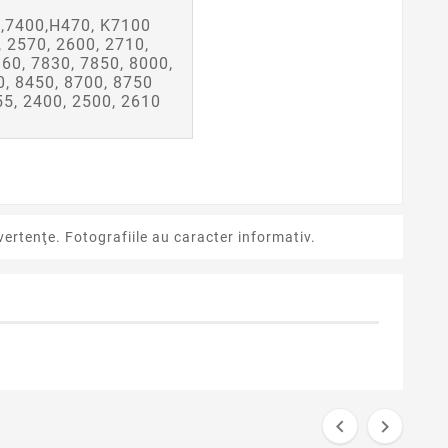
0,7400,H470, K7100
, 2570, 2600, 2710,
60, 7830, 7850, 8000,
0, 8450, 8700, 8750
55, 2400, 2500, 2610
ertenţe. Fotografiile au caracter informativ.


favorite_border
favorite_border