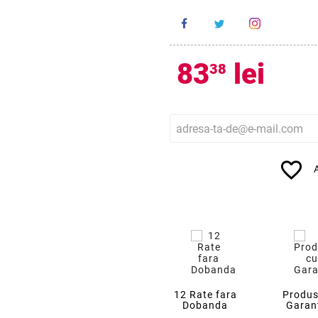
83
lei
38
favorite_border
12 Rate fara
Produs
Dobanda
Garan