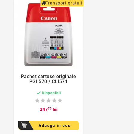
Transport gratuit
favorite_border
Pachet cartuse originale

PGI 570 / CLI571

Disponibil
347
75
lei
Adauga in cos