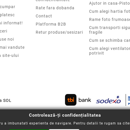
Ajutor in casa-Pisto
cumpar
Rate fara dobanda
Cum alegi hartia fot
platesc
Contact
Rame foto frumoas
i informat!
Platforma B2B
Cum transporti sigu
ceri
Retur produse/sesizari
fragile
use noi
Cum se schimba car
 mai vandute
Cum alegi ventilato
potrivit
 site-ului
ca SOL
Controlează-ți confidențialitatea
u a imbunatati experienta de navigare. Pentru detalii te rugam sa cite