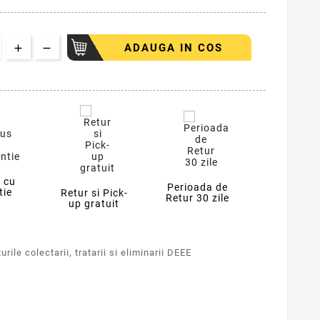
ADAUGA IN COS
 cu
Perioada de
tie
Retur si Pick-
Retur 30 zile
up gratuit
rile colectarii, tratarii si eliminarii DEEE