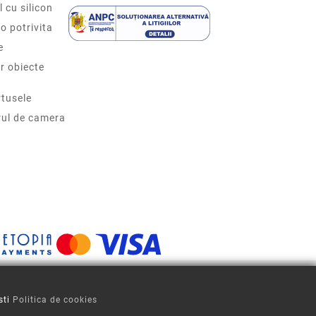
l cu silicon
o potrivita
e
r obiecte
tusele
rul de camera
sti
Politica de cookies