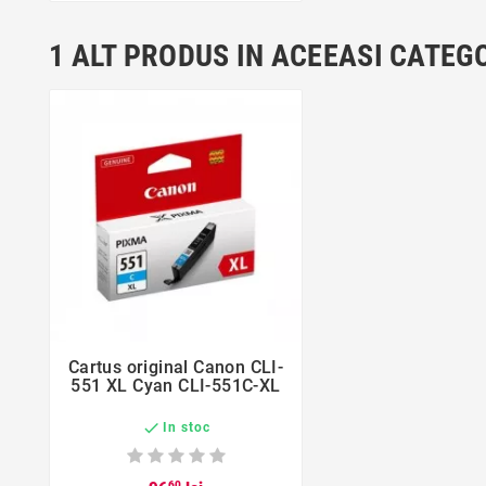
1 ALT PRODUS IN ACEEASI CATEGO
favorite_border
Cartus original Canon CLI-

551 XL Cyan CLI-551C-XL

In stoc
60