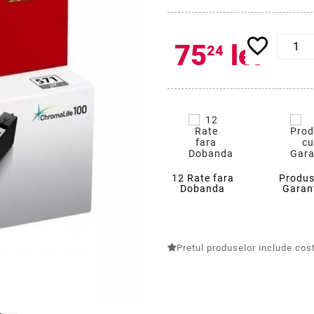
favorite_border
75
lei
24
12 Rate fara
Produs
Dobanda
Garan
Pretul produselor include costu