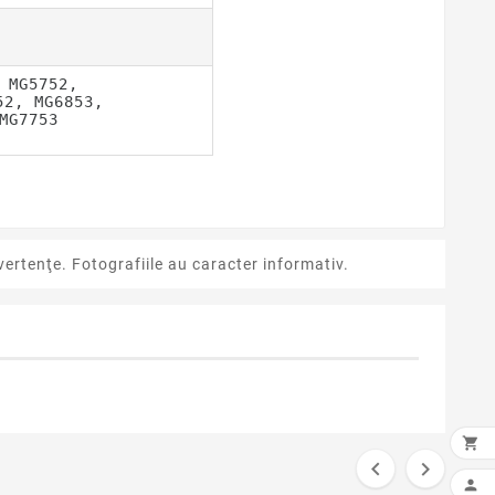
 MG5752, 
52, MG6853,
MG7753
ertenţe. Fotografiile au caracter informativ.



