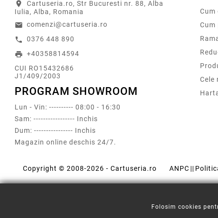
Cartuseria.ro, Str Bucuresti nr. 88, Alba
location_on
Cum 
Iulia, Alba, Romania
comenzi@cartuseria.ro
Cum 
email
Rama
0376 448 890
call
Redu
+40358814594
print
Prod
CUI RO15432686
J1/409/2003
Cele
PROGRAM SHOWROOM
Harta
Lun - Vin: ---------- 08:00 - 16:30
Sam: ----------------- Inchis
Dum: ---------------- Inchis
Magazin online deschis 24/7.
Copyright © 2008-2026 - Cartuseria.ro
ANPC
||
Politi
Folosim cookies pentr