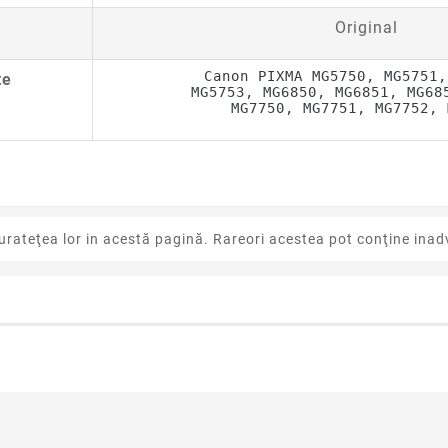
Original
Canon PIXMA MG5750, MG5751,
te
MG5753, MG6850, MG6851, MG68
MG7750, MG7751, MG7752, 
urateţea lor in acestă pagină. Rareori acestea pot conţine inadv