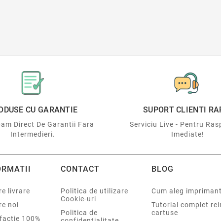
ODUSE CU GARANTIE
SUPORT CLIENTI RA
am Direct De Garantii Fara
Serviciu Live - Pentru Ras
Intermedieri.
Imediate!
ORMATII
CONTACT
BLOG
e livrare
Politica de utilizare
Cum aleg impriman
Cookie-uri
re noi
Tutorial complet re
Politica de
cartuse
sfactie 100%
confidentialitate