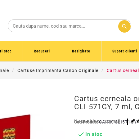
search
ri stoc
Reduceri
Resigilate
Suport clienti
inale
Cartuse Imprimanta Canon Originale
Cartus cerneal
Cartus cerneala o
CLI-571GY, 7 ml, 
Nu sunt inca recenzii
Cod Produs:
CAINK-CLI571GY

In stoc