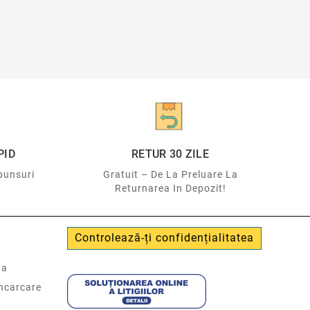
PID
RETUR 30 ZILE
punsuri
Gratuit – De La Preluare La
Returnarea In Depozit!
Controlează-ți confidențialitatea
ta
incarcare