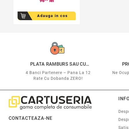
96
lei
Adauga in cos
PLATA RAMBURS SAU CU
PR
CARDUL
4 Banci Partenere – Pana La 12
Ne Ocup
Rate Cu Dobanda ZERO!
INF
Despr
CONTACTEAZA-NE
Desp
Sati