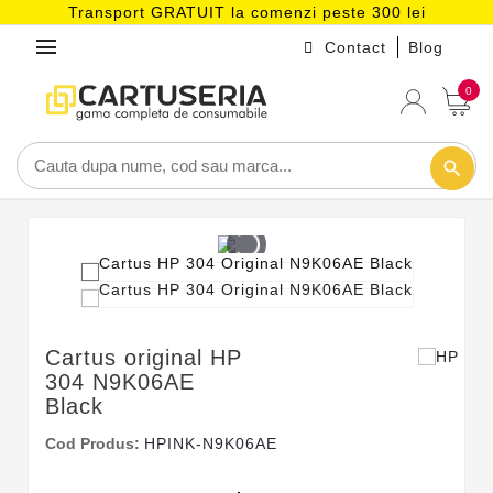
Transport GRATUIT la comenzi peste 300 lei
menu
Contact
Blog
0
search
Cartus original HP
304 N9K06AE
Black
Cod Produs:
HPINK-N9K06AE