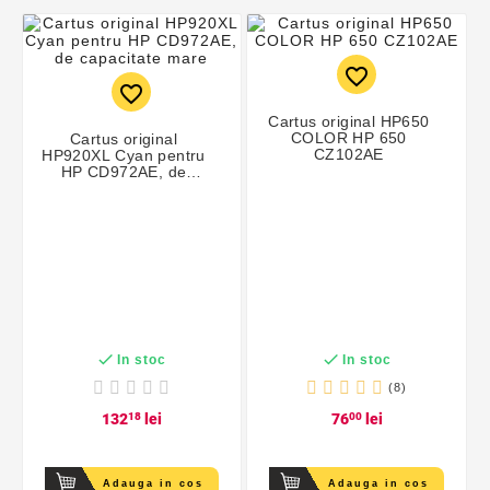
favorite_border
favorite_border
Cartus original HP650
COLOR HP 650
Cartus original
CZ102AE
HP920XL Cyan pentru
HP CD972AE, de
capacitate mare


In stoc
In stoc
(8)
132
18
lei
76
00
lei
Adauga in cos
Adauga in cos