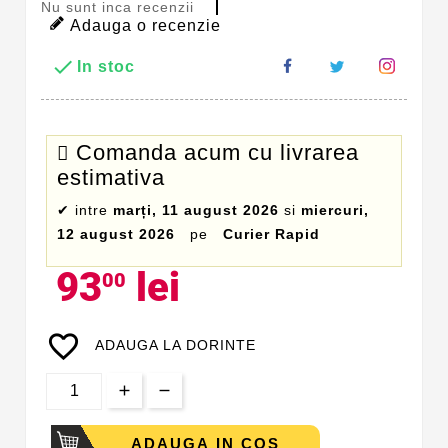
Nu sunt inca recenzii
Adauga o recenzie

In stoc
Comanda acum cu livrarea
estimativa
✔
intre
marți, 11 august 2026
si
miercuri,
12 august 2026
pe
Curier Rapid
93
lei
00
favorite_border
ADAUGA LA DORINTE
ADAUGA IN COS