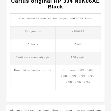
Cartus original HP 304 N9K06AE
Black
Caracteristici cartus HP 304 Original N9K06AE Black
Cod produs
N9K06AE
Culoare
Black
Cantitate cerneala/pagini
120 pagini
Garantat sa functioneze cu
HP Deskjet 2620, 2630,
2632, 3720, 3721, 3723,
3730, 3732, 3752
Informatiile sunt orientative si incercam sa pastram