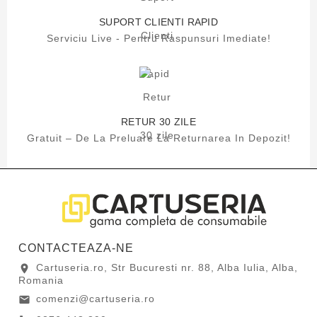
SUPORT CLIENTI RAPID
Serviciu Live - Pentru Raspunsuri Imediate!
RETUR 30 ZILE
Gratuit – De La Preluare La Returnarea In Depozit!
CONTACTEAZA-NE
Cartuseria.ro, Str Bucuresti nr. 88, Alba Iulia, Alba,
location_on
Romania
comenzi@cartuseria.ro
email