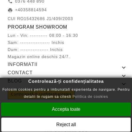
0376 448 890
call
+40358814594
print
CUI RO15432686 J1/409/2003
PROGRAM SHOWROOM
Lun - Vin: ---------- 08:00 - 16:30
Sam: ----------------- Inchis
Dum: ---------------- Inchis
Magazin online deschis 24/7.
INFORMATII

CONTACT

BLOG
Controlează-ți confidențialitatea

Folosim cookies pentru a imbunatati experienta de navigare. Pentru
Controlează-ți confidențialitatea
detalii te rugam sa citesti
Politica de cookies
Accepta toate
Copyright © 2008-2026 - Cartuseria.ro
Reject all
ANPC
||
Politica SOL