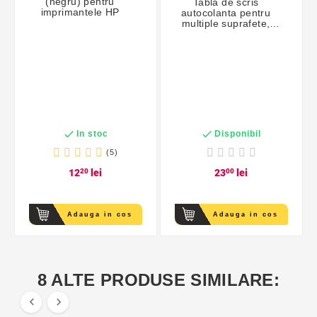
(negru) pentru
Tabla de scris
imprimantele HP
autocolanta pentru
multiple suprafete,
reutilizabila, creta
inclusa, 45x200 cm


In stoc
Disponibil
(5)
12
20
lei
23
00
lei
Adauga in cos
Adauga in cos
8 ALTE PRODUSE SIMILARE:

