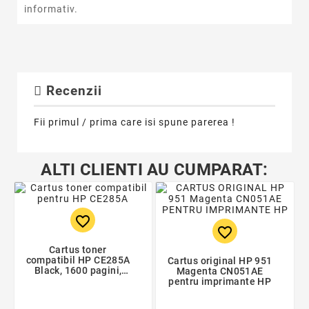
informativ.
Recenzii
Fii primul / prima care isi spune parerea !
ALTI CLIENTI AU CUMPARAT:
favorite_border
favorite_border
Cartus toner
compatibil HP CE285A
Cartus original HP 951
Black, 1600 pagini,
Magenta CN051AE
bulk
pentru imprimante HP