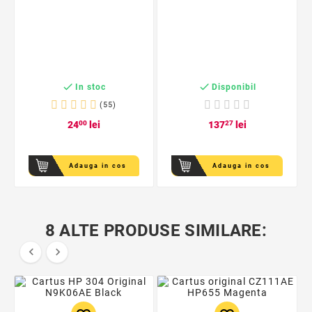


In stoc
Disponibil
(55)
24
00
lei
137
27
lei
Adauga in cos
Adauga in cos
8 ALTE PRODUSE SIMILARE:

