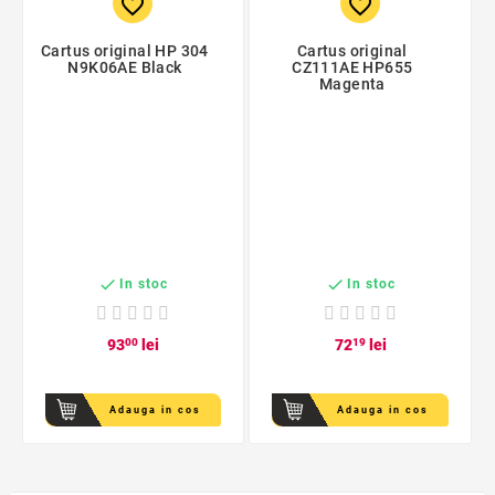
favorite_border
favorite_border
Cartus original HP 304
Cartus original
N9K06AE Black
CZ111AE HP655
Magenta


In stoc
In stoc
93
00
lei
72
19
lei
Adauga in cos
Adauga in cos