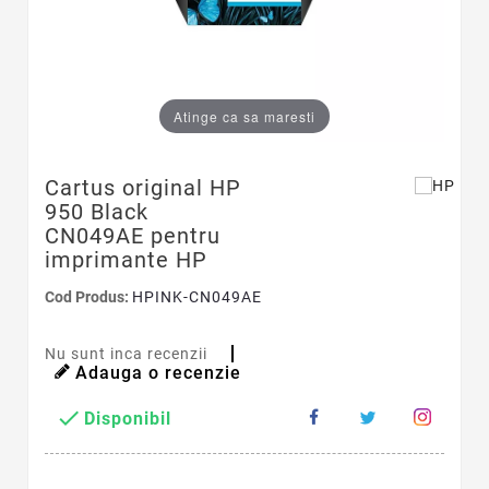
Atinge ca sa maresti
Cartus original HP
950 Black
CN049AE pentru
imprimante HP
Cod Produs:
HPINK-CN049AE
Nu sunt inca recenzii
Adauga o recenzie

Disponibil