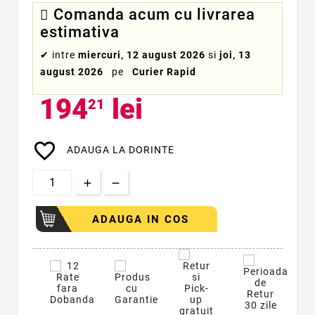
Comanda acum cu livrarea
estimativa
✔
intre
miercuri, 12 august 2026
si
joi, 13
august 2026
pe
Curier Rapid
194
lei
21
favorite_border
ADAUGA LA DORINTE
ADAUGA IN COS