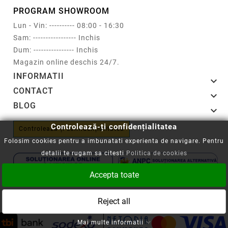
PROGRAM SHOWROOM
Lun - Vin: ---------- 08:00 - 16:30
Sam: ----------------- Inchis
Dum: ---------------- Inchis
Magazin online deschis 24/7.
INFORMATII

CONTACT

BLOG

Controlează-ți confidențialitatea
Controlează-ți confidențialitatea
Folosim cookies pentru a imbunatati experienta de navigare. Pentru
detalii te rugam sa citesti
Politica de cookies
Accepta toate
Copyright © 2008-2026 - Cartuseria.ro
Reject all
ANPC
||
Politica SOL
Mai multe informatii