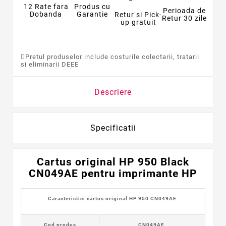
12 Rate fara
Produs cu
Perioada de
Dobanda
Garantie
Retur si Pick-
Retur 30 zile
up gratuit
Pretul produselor include costurile colectarii, tratarii
si eliminarii DEEE
Descriere
Specificatii
Cartus original HP 950 Black
CN049AE pentru imprimante HP
Caracteristici cartus original HP 950 CN049AE
Cod produs
CN049AE