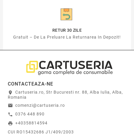
RETUR 30 ZILE
Gratuit – De La Preluare La Returnarea In Depozit!
CONTACTEAZA-NE
Cartuseria.ro, Str Bucuresti nr. 88, Alba Iulia, Alba,
location_on
Romania
comenzi@cartuseria.ro
email
0376 448 890
call
+40358814594
print
CUI RO15432686 J1/409/2003